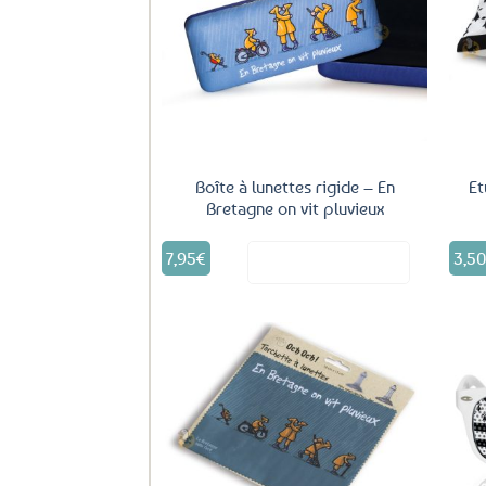
Ajouter
aux
favoris
Boîte à lunettes rigide – En
Et
Bretagne on vit pluvieux
7,95
€
3,5
Voir le produit
Ajouter
aux
favoris