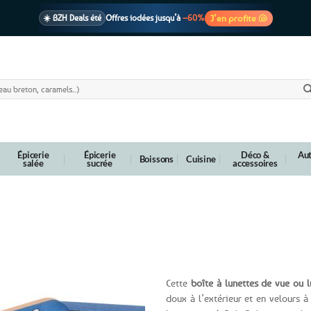
J’en profite 🐚
☀️ BZH Deals été
Offres iodées jusqu’à
–60%
🩷 CADEAU !
1 cadeau offert
dès 39€ d’achats
Voir cond. 🎁
📦 Livraison
En point relais dès
3,95€
seulement
Voir cond. 🚚
Épicerie
Épicerie
Déco &
Aut
Boissons
Cuisine
salée
sucrée
accessoires
 – Fesses Noz
Cette
boîte à lunettes de vue ou l
doux à l’extérieur et en velours à