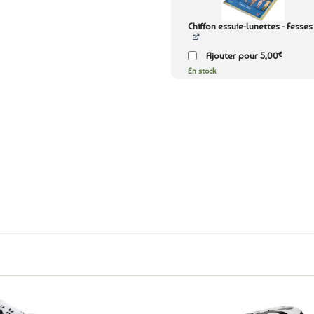
aux
favoris
Chiffon essuie-lunettes - Fesse
€
Ajouter pour
5,00
En stock
Expédition le
jour même
(voir conditions)