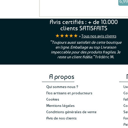
prix
6,9
L
initi
p
était
a
7,99
es
Avis certifiés : + de 10.000
6
clients SATISFAITS
★★★★★
>
Tous nos avis clients
ur. La Bretagne à
“Toujours aussi satisfait de cette boutique
en ligne. Emballage au top Livraison
 moi qui suis si loin
impeccable pour des produits fragiles. Je
e”
Cathy P.
reste un client fidèle.”
Frédéric M.
A propos
Qui sommes-nous ?
Li
Nos artisans et producteurs
Co
Cookies
Fa
Mentions légales
Co
Conditions générales de vente
Sa
Avis de nos clients
Fo
Pa