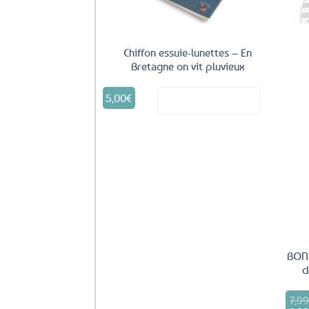
Chiffon essuie-lunettes – En
Bretagne on vit pluvieux
5,00
€
Voir le produit
BON 
d
7,9
Le