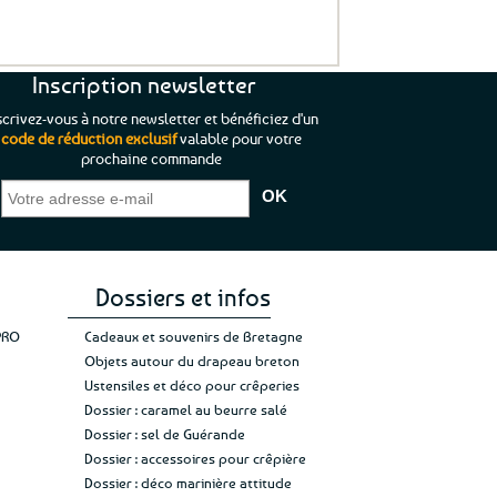
Inscription newsletter
scrivez-vous à notre newsletter et bénéficiez d'un
code de réduction exclusif
valable pour votre
prochaine commande
que je pouvais pas
“C’est agréable et tout aussi rassurant
“
 ;)
de constater qu’il n’y a pas de petite
l’oue
e de mon achat et
commande, mais un client à satisfaire.”
rapid
gez rien”
Jade C.
Guy H.
Vive 
Dossiers et infos
PRO
Cadeaux et souvenirs de Bretagne
Objets autour du drapeau breton
Ustensiles et déco pour crêperies
Dossier : caramel au beurre salé
Dossier : sel de Guérande
Dossier : accessoires pour crêpière
Dossier : déco marinière attitude