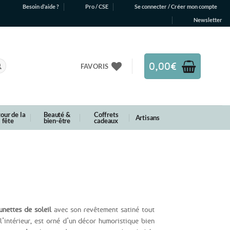
Besoin d’aide ?
Pro / CSE
Se connecter / Créer mon compte
Newsletter
0,00
€
FAVORIS
our de la
Beauté &
Coffrets
Artisans
fête
bien-être
cadeaux
unettes de soleil
avec son revêtement satiné tout
 l’intérieur, est orné d’un décor humoristique bien