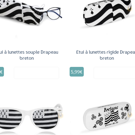
Ajouter
Ajo
aux
a
favoris
fav
ui à lunettes souple Drapeau
Etui à lunettes rigide Drape
breton
breton
0
€
5,99
€
Voir le produit
Voir le produ
Ajouter
Ajo
aux
a
favoris
fav