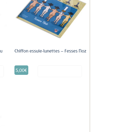
uter
Ajouter
ux
aux
oris
favoris
au
Chiffon essuie-lunettes – Fesses Noz
5,00
€
it
Voir le produit
uter
ux
oris