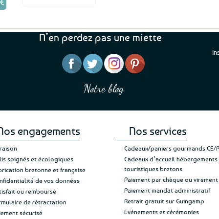
9
€
e
al
rix
 :
ctuel
€.
t :
N’en perdez pas une miette
,99€.
In
“J’ai mis 5 étoiles parce 
“Une boutique que je recommande pour
en mettre 6
leur sérieux, des bons et beaux produits
Notre blog
Je suis plus que satisfait
et une équipe à l’écoute :-)”
Patricia M.
de ma livraison. Ne chan
Nos engagements
Nos services
vraison
Cadeaux/paniers gourmands CE/
lis soignés et écologiques
Cadeaux d’accueil hébergements
touristiques bretons
brication bretonne et française
Paiement par chèque ou virement
nfidentialité de vos données
Paiement mandat administratif
tisfait ou remboursé
Retrait gratuit sur Guingamp
rmulaire de rétractation
Evénements et cérémonies
iement sécurisé