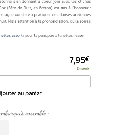
tonne s’en donnant à coeur joie avec les clichés
Noz (Fête de Nuit, en Breton) est mis à l’honneur :
retagne consiste à pratiquer des danses bretonnes
nuit. Mais attention à la prononciation, où la soirée
unettes assorti
pour la panoplie à lunettes Fesse-
7,95
€
En stock
 Bretagne - Fesses Noz
jouter au panier
embarqués ensemble :