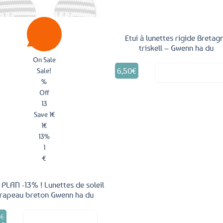
Etui à lunettes rigide Bretag
triskell – Gwenn ha du
On Sale
6,50
€
Sale!
Voir le produ
%
Off
13
Save 1€
1€
13%
1
€
PLAN -13% ! Lunettes de soleil
rapeau breton Gwenn ha du
9
€
Voir le produit