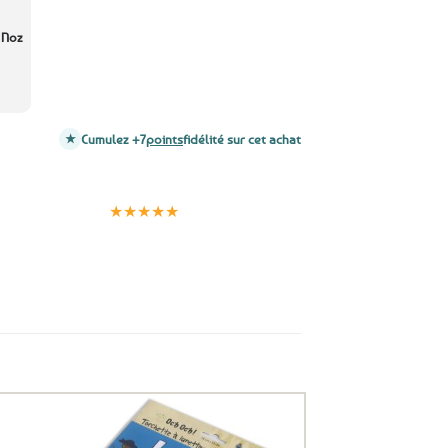
s Noz
Cumulez +7
points
fidélité sur cet achat
Clients
Paiement
satisfaits
sécurisé
★★★★★