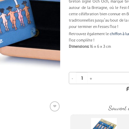
breton signé Och Och, marque bre
autour de la Bretagne, où le Fest-
Ajouter
cette célébration bien connue en B
aux
traditionnelles jusqu’au bout de la 
favoris
pour terminer en Fesses Noz !
Retrouvez également le
chiffon à l
Noz complète !
Dimensions:
16 x 6 x 3 cm
quantité de Boîte à lunettes rigide
A
❤
Souvent 
Ajouter