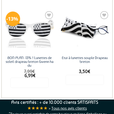
13%
Ajouter
Ajouter
aux
aux
favoris
favoris
BON PLAN -13% ! Lunettes de
Etui à lunettes souple Drapeau
soleil drapeau breton Gwenn ha
breton
du
7,99
€
3,50
€
Le
Le
6,99
€
prix
prix
Voir le produit
Voir le produit
initial
actuel
était :
est :
7,99€.
6,99€.
Avis certifiés : + de 10.000 clients SATISFAITS
★★★★★
>
Tous nos avis clients
“Toujours aussi satisfait de cette boutique en ligne. Emballage au