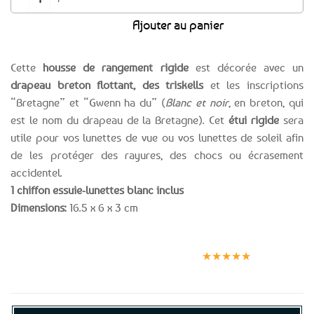
Ajouter au panier
Cette
housse de rangement rigide
est décorée avec un
drapeau breton flottant, des triskells
et les inscriptions
“Bretagne” et “Gwenn ha du” (
Blanc et noir
, en breton, qui
est le nom du drapeau de la Bretagne). Cet
étui rigide
sera
utile pour vos lunettes de vue ou vos lunettes de soleil afin
de les protéger des rayures, des chocs ou écrasement
accidentel.
1 chiffon essuie-lunettes blanc inclus
Dimensions:
16.5 x 6 x 3 cm
Expédition le
Clients
Paiement
jour même
satisfaits
sécurisé
★★★★★
(voir conditions)