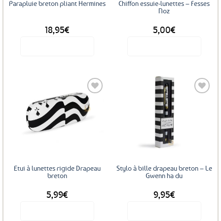
Parapluie breton pliant Hermines
Chiffon essuie-lunettes – Fesses
Noz
18,95
€
5,00
€
Voir le produit
Voir le produit
Ajouter
Ajouter
aux
aux
favoris
favoris
Etui à lunettes rigide Drapeau
Stylo à bille drapeau breton – Le
breton
Gwenn ha du
5,99
€
9,95
€
Voir le produit
Voir le produit