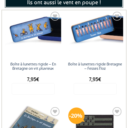
Ils ont aussi le vent en poupe !
Ajouter
Ajouter
aux
aux
favoris
favoris
Boîte à lunettes rigide – En
Boîte à lunettes rigide Bretagne
Bretagne on vit pluvieux
– Fesses Noz
7,95
€
7,95
€
Voir le produit
Voir le produit
20%