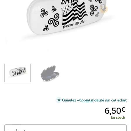
aux
favoris
Cumulez +6
points
fidélité sur cet achat
6,50
€
En stock
quantité de Etui à lunettes rigide Bretagne triskell - Gwenn ha du