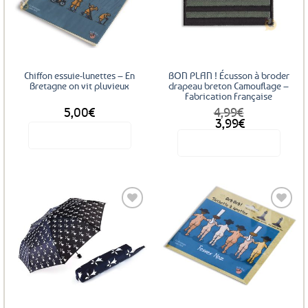
Ajouter
Ajouter
aux
aux
favoris
favoris
Chiffon essuie-lunettes – En
BON PLAN ! Écusson à broder
Bretagne on vit pluvieux
drapeau breton Camouflage –
Fabrication Française
5,00
€
4,99
€
Le
Le
3,99
€
prix
prix
Voir le produit
Voir le produit
initial
actuel
était :
est :
4,99€.
3,99€.
Ajouter
Ajouter
aux
aux
favoris
favoris