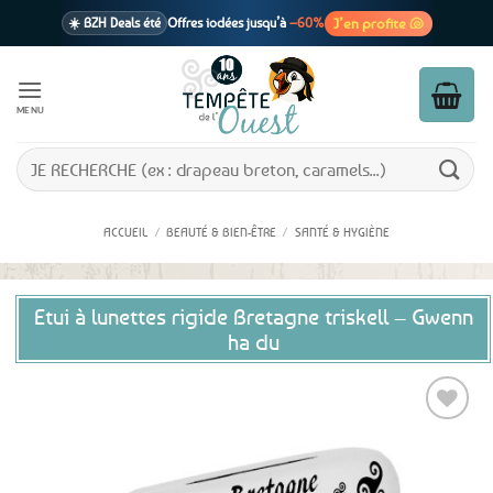
Passer
J’en profite 🐚
☀️ BZH Deals été
Offres iodées jusqu’à
–60%
au
contenu
🩷 CADEAU !
1 cadeau offert
dès 39€ d’achats
Voir cond. 🎁
MENU
📦 Livraison
En point relais dès
3,95€
seulement
Voir cond. 🚚
Recherche
pour :
ACCUEIL
/
BEAUTÉ & BIEN-ÊTRE
/
SANTÉ & HYGIÈNE
Etui à lunettes rigide Bretagne triskell – Gwenn
ha du
Ajouter