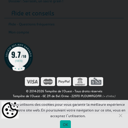
Dossier : Sarrasin, un sacré grain !
Aide et conseils
Aide - Questions fréquentes
Mon compte
© 2014-2026 Tempête de l'Ouest - Tous droits réservés
Tempête de l'Ouest - 6E ZA de Bel Orme - 22970 PLOUMAGOAR
(+ d'infos)
La vente d'alcool est interdite aux mineurs. L'abus d'alcool est dangereux pour la
Nous utilisons des cookies pour vous garantir la meilleure expérience
santé, à consommer avec modération.
sur notre site web. En poursuivant votre navigation sur ce site, vous en
acceptez l’utilisation.
OK