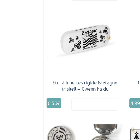
Ajouter
aux
favoris
Etui à lunettes rigide Bretagne
triskell – Gwenn ha du
6,50
€
4,9
Voir le produit