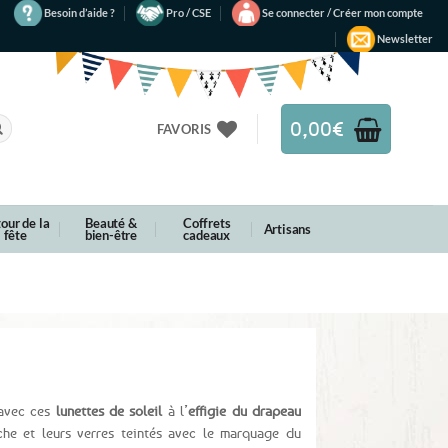
Besoin d’aide ?
Pro / CSE
Se connecter / Créer mon compte
Newsletter
0,00
€
FAVORIS
our de la
Beauté &
Coffrets
Artisans
fête
bien-être
cadeaux
vec ces
lunettes de soleil
à l’
effigie du drapeau
he et leurs verres teintés avec le marquage du