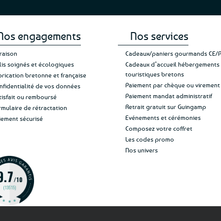
Nos engagements
Nos services
vraison
Cadeaux/paniers gourmands CE/
lis soignés et écologiques
Cadeaux d’accueil hébergements
touristiques bretons
brication bretonne et française
Paiement par chèque ou virement
nfidentialité de vos données
Paiement mandat administratif
tisfait ou remboursé
Retrait gratuit sur Guingamp
rmulaire de rétractation
Evénements et cérémonies
iement sécurisé
Composez votre coffret
Les codes promo
Nos univers