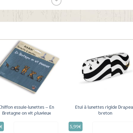
❤
Ajouter
aux
favoris
Ajouter
Ajo
aux
a
favoris
fav
Chiffon essuie-lunettes – En
Etui à lunettes rigide Drape
Bretagne on vit pluvieux
breton
0
€
5,99
€
Voir le produit
Voir le produ