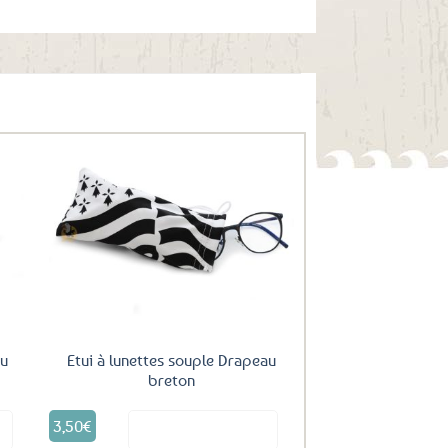
uter
Ajouter
ux
aux
oris
favoris
au
Etui à lunettes souple Drapeau
breton
3,50
€
it
Voir le produit