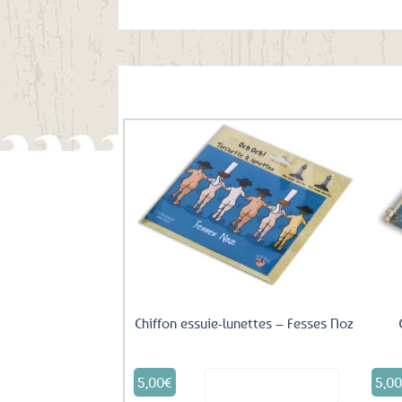
Ils ont aussi le vent en poupe !
Ajouter
aux
favoris
Chiffon essuie-lunettes – Fesses Noz
5,00
€
5,0
Voir le produit