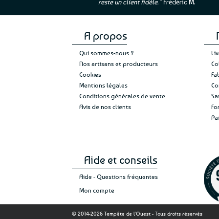
reste un client fidèle.”
Frédéric M.
page
du
produit
A propos
Qui sommes-nous ?
Li
Nos artisans et producteurs
Co
Cookies
Fa
Mentions légales
Co
Conditions générales de vente
Sa
Avis de nos clients
Fo
Pa
Aide et conseils
Aide - Questions fréquentes
Mon compte
© 2014-2026 Tempête de l'Ouest - Tous droits réservés