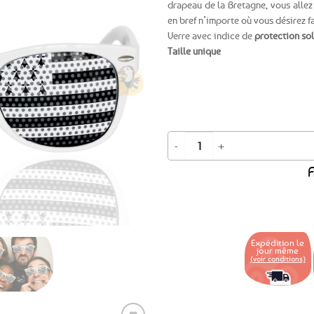
drapeau de la Bretagne, vous allez f
en bref n’importe où vous désirez fa
Ajouter
Verre avec indice de
protection so
aux
favoris
Taille unique
quantité de BON PLAN -13% ! Lunet
A
Expédition le
jour même
(voir conditions)