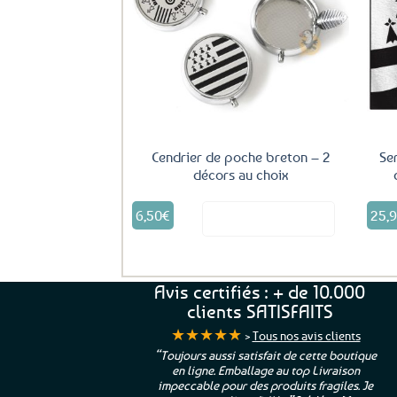
Ajouter
aux
favoris
Cendrier de poche breton – 2
Se
décors au choix
Ce
6,50
€
25,
Voir le produit
produit
a
plusieurs
variations.
Avis certifiés : + de 10.000
Les
options
clients SATISFAITS
peuvent
★★★★★
>
Tous nos avis clients
être
ur. La Bretagne à
“Toujours aussi satisfait de cette boutique
choisies
en ligne. Emballage au top Livraison
 moi qui suis si loin
sur
impeccable pour des produits fragiles. Je
e”
Cathy P.
la