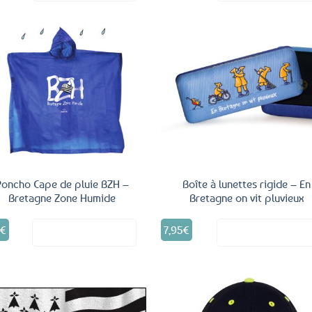
Ajouter
Ajo
aux
a
favoris
fav
Poncho Cape de pluie BZH –
Boîte à lunettes rigide – En
Bretagne Zone Humide
Bretagne on vit pluvieux
9
€
7,95
€
Voir le produit
Voir le produ