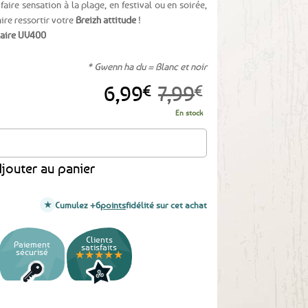
aire sensation à la plage, en festival ou en soirée,
ire ressortir votre
Breizh attitude
!
laire UV400
* Gwenn ha du = Blanc et noir
Le
Le
6,99
€
7,99
€
prix
prix
En stock
initial
actuel
tes de soleil drapeau breton Gwenn ha du
était :
est :
jouter au panier
7,99€.
6,99€.
Cumulez +6
points
fidélité sur cet achat
Clients
Paiement
satisfaits
sécurisé
★★★★★