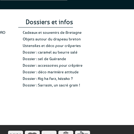
Guy H.
Vive 
Dossiers et infos
PRO
Cadeaux et souvenirs de Bretagne
Objets autour du drapeau breton
Ustensiles et déco pour crêperies
Dossier : caramel au beurre salé
Dossier : sel de Guérande
Dossier : accessoires pour crêpière
Dossier : déco marinière attitude
Dossier : Kig ha Farz, kézako ?
Dossier : Sarrasin, un sacré grain !