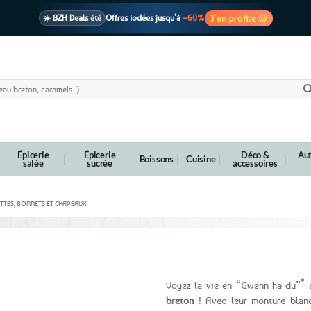
J’en profite 🐚
☀️ BZH Deals été
Offres iodées jusqu’à
–60%
🩷 CADEAU !
1 cadeau offert
dès 39€ d’achats
Voir cond. 🎁
📦 Livraison
En point relais dès
3,95€
seulement
Voir cond. 🚚
Épicerie
Épicerie
Déco &
Aut
Boissons
Cuisine
salée
sucrée
accessoires
TTES, BONNETS ET CHAPEAUX
eil drapeau breton Gwenn ha du
*
Voyez la vie en “Gwenn ha du”
a
breton
! Avec leur monture blanc