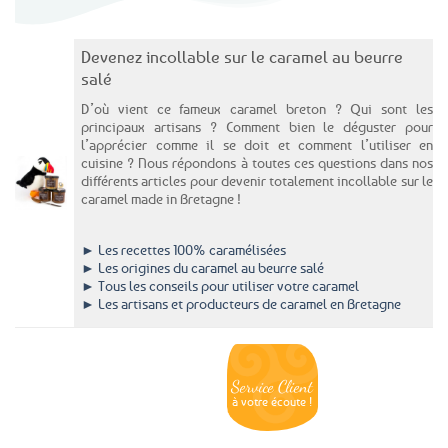
transmis de génération en génération. Chez
Tempête de l’Ouest, nous avons à cœur de
vous proposer les meilleurs produits autour
Devenez incollable sur le caramel au beurre
de cette spécialité sucrée régionale
salé
emblématique, avec une sélection gourmande
D’où vient ce fameux caramel breton ? Qui sont les
de recettes authentiques et de marques
principaux artisans ? Comment bien le déguster pour
l’apprécier comme il se doit et comment l’utiliser en
bretonnes reconnues comme Salidou, le
cuisine ? Nous répondons à toutes ces questions dans nos
caramel L'Ambr'1 ou encore de Mademoiselle
différents articles pour devenir totalement incollable sur le
Breizh et bien d'autres !
caramel made in Bretagne !
Un savoir-faire breton qui se
► Les recettes 100% caramélisées
déguste à la petite cuillère
► Les origines du caramel au beurre salé
► Tous les conseils pour utiliser votre caramel
Fabriqué à partir d’ingrédients simples mais
► Les artisans et producteurs de caramel en Bretagne
savamment dosés– sucre, crème, beurre demi-
sel et une touche de fleur de sel de Guérande
– le caramel au beurre salé séduit par son
Service Client
merveilleux goût sucré/salé, sa texture
Livraison
Paiements
Clients
Offerte
Sécurisés
Satisfaits
dès
100%
à votre écoute !
fondante et sa longueur en bouche. Qu’il
69€ d’achats
★★★★★
prenne la forme d’une crème de caramel au