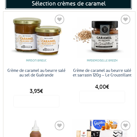
Sélection crèmes de caramel
Ajouter
Ajouter
aux
aux
favoris
favoris
MAISON BRIEUC
MADEMOISELLE BREIZH
Crème de caramel au beurre salé
Crème de caramel au beurre salé
au sel de Guérande
et sarrasin 120g – Le Croustillant
4,00
€
DÈS
3,95
€
Voir le produit
Voir le produit
Ce
produit
a
plusieurs
variations.