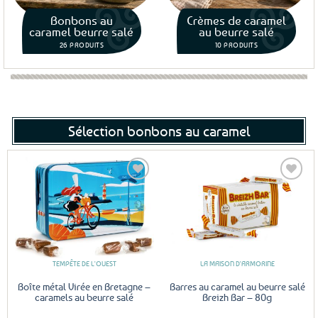
Bonbons au
Crèmes de caramel
caramel beurre salé
au beurre salé
26 PRODUITS
10 PRODUITS
Sélection bonbons au caramel
Ajouter
Ajouter
aux
aux
favoris
favoris
TEMPÊTE DE L'OUEST
LA MAISON D'ARMORINE
Boîte métal Virée en Bretagne –
Barres au caramel au beurre salé
caramels au beurre salé
Breizh Bar – 80g