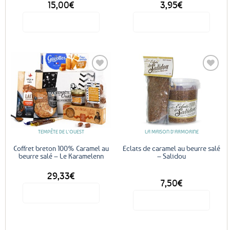
15,00
€
3,95
€
Voir le produit
Voir le produit
Ajouter
Ajouter
aux
aux
favoris
favoris
TEMPÊTE DE L'OUEST
LA MAISON D'ARMORINE
Coffret breton 100% Caramel au
Eclats de caramel au beurre salé
beurre salé – Le Karamelenn
– Salidou
29,33
€
DÈS
7,50
€
Voir le produit
Voir le produit
Ce
produit