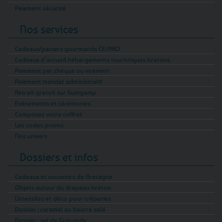
beurre salé ?
Paiement sécurisé
Nous sélectionnons pour vous les meilleurs
Nos services
producteurs bretons, qui partagent nos
Cadeaux/paniers gourmands CE/PRO
valeurs de qualité, d’authenticité et de respect
Cadeaux d’accueil hébergements touristiques bretons
du produit. Tous les caramels proposés sur
Paiement par chèque ou virement
notre site sont confectionnés avec des
Paiement mandat administratif
ingrédients locaux (dans la mesure du
Retrait gratuit sur Guingamp
possible), soigneusement choisis, et sans
Evénements et cérémonies
additifs inutiles. En choisissant Tempête de
Composez votre coffret
l’Ouest pour votre achat de caramel au beurre
Les codes promo
salé, vous faites le choix d’un produit 100%
Nos univers
breton, fabriqué avec passion par nos
Dossiers et infos
artisans-partenaires.
Nous mettons un point d’honneur à proposer
Cadeaux et souvenirs de Bretagne
Objets autour du drapeau breton
une large gamme pour satisfaire tous les
Ustensiles et déco pour crêperies
palais et toutes les occasions, que ce soit
Dossier : caramel au beurre salé
pour un cadeau gourmand ou pour se faire
Dossier : sel de Guérande