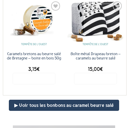
a
plusieurs
variations.
Les
Ajouter
Ajouter
options
aux
aux
favoris
favoris
peuvent
être
TEMPÊTE DE L'OUEST
TEMPÊTE DE L'OUEST
choisies
sur
Caramels bretons au beurre salé
Boîte métal Drapeau breton –
de Bretagne – boite en bois 50g
caramels au beurre salé
la
page
3,15
€
15,00
€
du
produit
Voir le produit
Voir le produit
▶ Voir tous les bonbons au caramel beurre salé