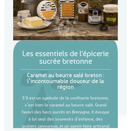
Les essentiels de l'épicerie
sucrée bretonne
Caramel au beurre salé breton :
l’incontournable douceur de la
région
S’il est un symbole de la confiserie bretonne,
c’est bien le caramel au beurre salé. Grand
favori des becs sucrés en Bretagne, il évoque
à lui seul des souvenirs d’enfance, des
goûters savoureux, et un savoir-faire artisanal