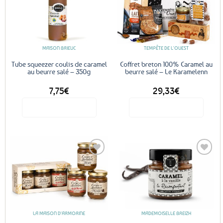
Les
Ajouter
Ajouter
options
aux
aux
favoris
favoris
peuvent
être
MAISON BRIEUC
TEMPÊTE DE L'OUEST
choisies
sur
Tube squeezer coulis de caramel
Coffret breton 100% Caramel au
au beurre salé – 350g
beurre salé – Le Karamelenn
la
page
7,75
€
29,33
€
du
produit
Voir le produit
Voir le produit
Ajouter
Ajouter
aux
aux
favoris
favoris
LA MAISON D'ARMORINE
MADEMOISELLE BREIZH