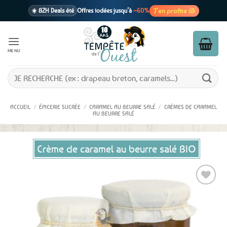
Passer
J’en profite 🐚
☀️ BZH Deals été
Offres iodées jusqu’à
–60%
au
contenu
🩷 CADEAU !
1 cadeau offert
dès 39€ d’achats
Voir cond. 🎁
MENU
📦 Livraison
En point relais dès
3,95€
seulement
Voir cond. 🚚
Recherche
pour :
ACCUEIL
/
ÉPICERIE SUCRÉE
/
CARAMEL AU BEURRE SALÉ
/
CRÈMES DE CARAMEL
AU BEURRE SALÉ
Crème de caramel au beurre salé BIO
Ajouter
aux