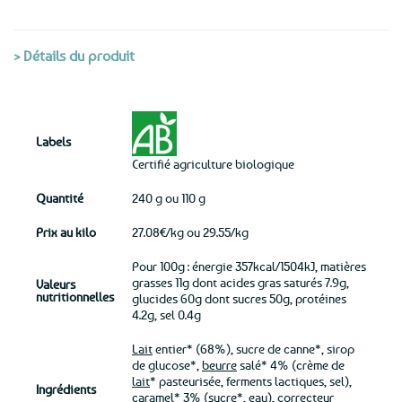
> Détails du produit
Labels
Certifié agriculture biologique
Quantité
240 g ou 110 g
Prix au kilo
27.08€/kg ou 29.55/kg
Pour 100g : énergie 357kcal/1504kJ, matières
grasses 11g dont acides gras saturés 7.9g,
Valeurs
nutritionnelles
glucides 60g dont sucres 50g, protéines
4.2g, sel 0.4g
Lait
entier* (68%), sucre de canne*, sirop
de glucose*,
beurre
salé* 4% (crème de
lait
* pasteurisée, ferments lactiques, sel),
Ingrédients
caramel* 3% (sucre*, eau), correcteur