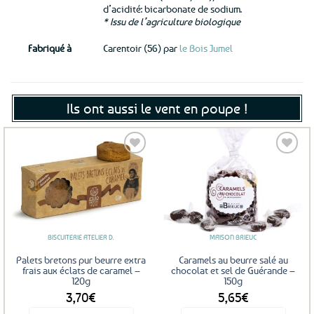
d’acidité: bicarbonate de sodium.
* Issu de l’agriculture biologique
Fabriqué à
Carentoir (56) par
le Bois Jumel
Ils ont aussi le vent en poupe !
Ajouter
Ajouter
aux
aux
favoris
favoris
BISCUITERIE ATELIER D.
MAISON BRIEUC
Palets bretons pur beurre extra
Caramels au beurre salé au
frais aux éclats de caramel –
chocolat et sel de Guérande –
120g
150g
3,70
€
5,65
€