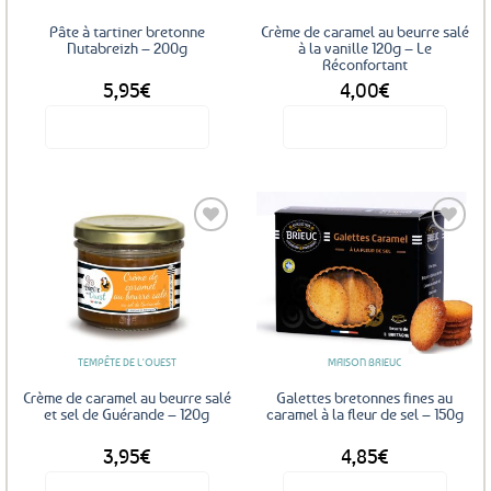
Pâte à tartiner bretonne
Crème de caramel au beurre salé
Nutabreizh – 200g
à la vanille 120g – Le
Réconfortant
5,95
€
4,00
€
Voir le produit
Voir le produit
Ajouter
Ajouter
aux
aux
favoris
favoris
TEMPÊTE DE L'OUEST
MAISON BRIEUC
Crème de caramel au beurre salé
Galettes bretonnes fines au
et sel de Guérande – 120g
caramel à la fleur de sel – 150g
3,95
€
4,85
€