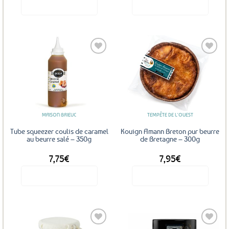
Voir le produit
Voir le produit
Ajouter
Ajouter
aux
aux
favoris
favoris
MAISON BRIEUC
TEMPÊTE DE L'OUEST
Tube squeezer coulis de caramel
Kouign Amann Breton pur beurre
au beurre salé – 350g
de Bretagne – 300g
7,75
€
7,95
€
Voir le produit
Voir le produit