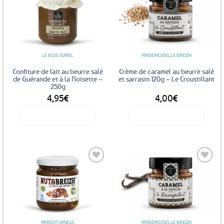
Ajouter
Ajouter
aux
aux
favoris
favoris
LE BOIS JUMEL
MADEMOISELLE BREIZH
Confiture de lait au beurre salé
Crème de caramel au beurre salé
de Guérande et à la Noisette –
et sarrasin 120g – Le Croustillant
250g
4,95
€
4,00
€
Voir le produit
Voir le produit
Ajouter
Ajouter
aux
aux
favoris
favoris
MAISON BRIEUC
MADEMOISELLE BREIZH