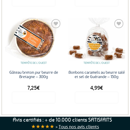
Voir le produit
Voir le produit
Ajouter
Ajouter
aux
aux
favoris
favoris
TEMPÊTE DE L'OUEST
TEMPÊTE DE L'OUEST
Gâteau breton pur beurre de
Bonbons caramels au beurre salé
Bretagne – 300g
et sel de Guérande – 150g
7,25
€
4,99
€
Voir le produit
Voir le produit
Avis certifiés : + de 10.000 clients SATISFAITS
★★★★★
>
Tous nos avis clients