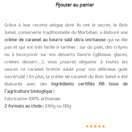
Ajouter au panier
Grâce à leur recette unique dont ils ont le secret, le Bois
Jumel, conserverie traditionnelle du Morbihan, a élaboré une
crème de caramel au beurre salé ultra onctueuse
qui ne file
pas et qui est très facile à tartiner : sur du pain, des crêpes
ou à incorporer sur vos desserts favoris (gâteaux, glaces,
crèmes dessert…), vous pourrez déguster à toutes les
sauces ce caramel breton adulé pour son délicieux goût
sucré/salé ! En plus, la crème de caramel du Bois Jumel a été
élaborée avec des
ingrédients certifiés AB issus de
l’agriculture biologique
!
Fabrication 100% artisanale
2 formats au choix :
240g ou 110g
Expédition le
Clients
Paiement
jour même
satisfaits
sécurisé
★★★★★
(voir conditions)