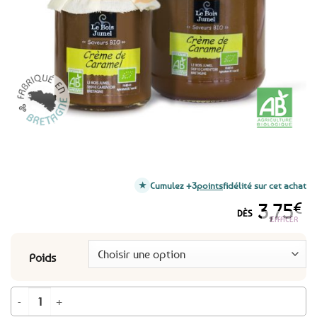
favoris
Cumulez +3
points
fidélité sur cet achat
3,75
€
DÈS
EFFACER
Poids
quantité de Crème de caramel au beurre salé BIO