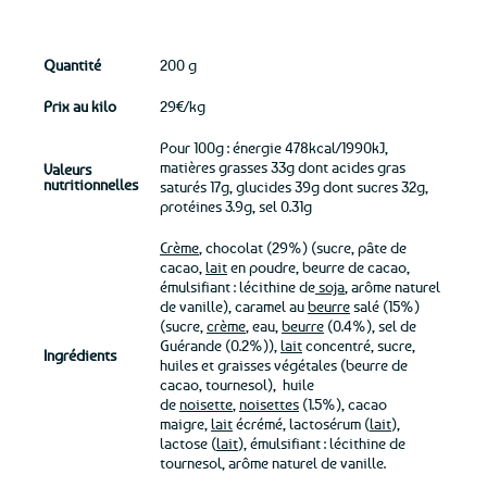
Quantité
200 g
Prix au kilo
29€/kg
Pour 100g : énergie 478kcal/1990kJ,
matières grasses 33g dont acides gras
Valeurs
nutritionnelles
saturés 17g, glucides 39g dont sucres 32g,
protéines 3.9g, sel 0.31g
Crème
, chocolat (29%) (sucre, pâte de
cacao,
lait
en poudre, beurre de cacao,
émulsifiant : lécithine de
soja
, arôme naturel
de vanille), caramel au
beurre
salé (15%)
(sucre,
crème
, eau,
beurre
(0.4%), sel de
Guérande (0.2%)),
lait
concentré, sucre,
Ingrédients
huiles et graisses végétales (beurre de
cacao, tournesol), huile
de
noisette
,
noisettes
(1.5%), cacao
maigre,
lait
écrémé, lactosérum (
lait
),
lactose (
lait
), émulsifiant : lécithine de
tournesol, arôme naturel de vanille.