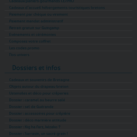
Cadeaux/paniers gourmands CE/PRO
Cadeaux d’accueil hébergements touristiques bretons
Paiement par chèque ou virement
Paiement mandat administratif
Retrait gratuit sur Guingamp
Evénements et cérémonies
Composez votre coffret
Les codes promo
Nos univers
Dossiers et infos
Cadeaux et souvenirs de Bretagne
Objets autour du drapeau breton
Ustensiles et déco pour crêperies
Dossier : caramel au beurre salé
Dossier : sel de Guérande
Dossier : accessoires pour crêpière
Dossier : déco marinière attitude
Dossier : Kig ha Farz, kézako ?
Dossier : Sarrasin, un sacré grain !