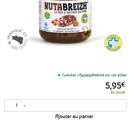
favoris
Cumulez +5
points
fidélité sur cet achat
5,95
€
En stock
quantité de Pâte à tartiner bretonne Nutabreizh - 200g
Ajouter au panier