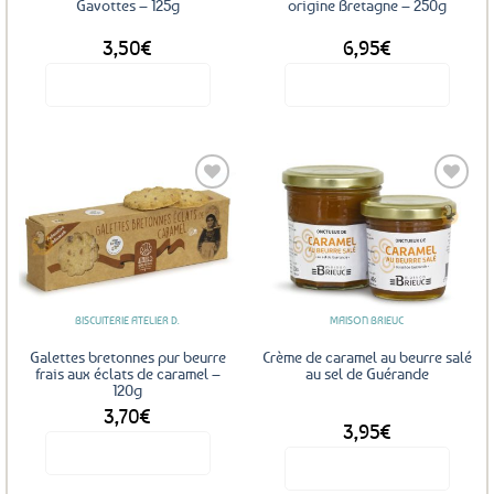
la
Gavottes – 125g
origine Bretagne – 250g
page
3,50
€
6,95
€
du
produit
Voir le produit
Voir le produit
Ajouter
Ajouter
aux
aux
favoris
favoris
BISCUITERIE ATELIER D.
MAISON BRIEUC
Galettes bretonnes pur beurre
Crème de caramel au beurre salé
frais aux éclats de caramel –
au sel de Guérande
120g
3,70
€
DÈS
3,95
€
Voir le produit
Voir le produit