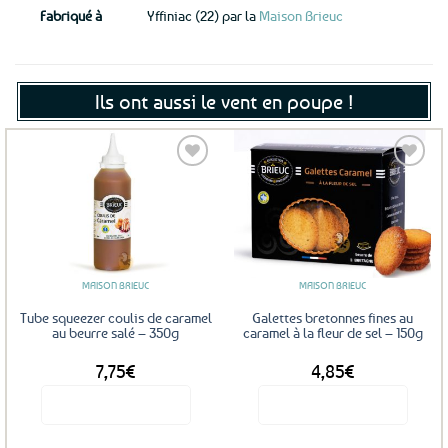
Fabriqué à
Yffiniac (22) par la
Maison Brieuc
Ils ont aussi le vent en poupe !
Ajouter
Ajouter
aux
aux
favoris
favoris
MAISON BRIEUC
MAISON BRIEUC
Tube squeezer coulis de caramel
Galettes bretonnes fines au
au beurre salé – 350g
caramel à la fleur de sel – 150g
7,75
€
4,85
€
Voir le produit
Voir le produit