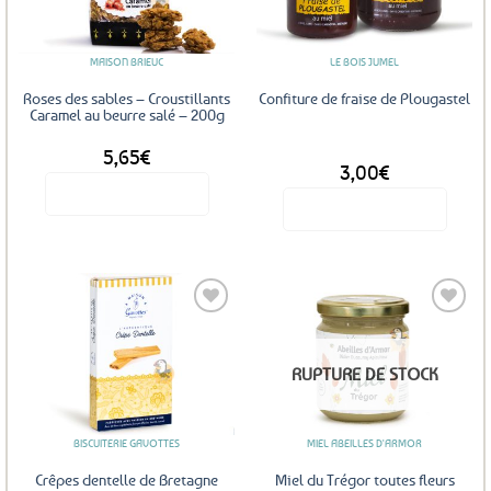
favoris
favoris
MAISON BRIEUC
LE BOIS JUMEL
Roses des sables – Croustillants
Confiture de fraise de Plougastel
Caramel au beurre salé – 200g
5,65
€
DÈS
3,00
€
Voir le produit
Voir le produit
Ce
produit
a
plusieurs
variations.
Les
Ajouter
Ajouter
RUPTURE DE STOCK
options
aux
aux
favoris
favoris
peuvent
être
BISCUITERIE GAVOTTES
MIEL ABEILLES D'ARMOR
choisies
sur
Crêpes dentelle de Bretagne
Miel du Trégor toutes fleurs