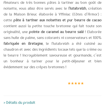
Amateurs de très bonnes pâtes à tartiner au bon goût de
noisette, vous allez être servis avec le
Nutabreizh
, création
de la Maison Brieuc élaborée à Yffiniac (Côtes d’Armor) :
cette
pâte à tartiner aux noisettes et pur beurre de cacao
contient aussi la petite touche bretonne qui fait toute son
originalité, une
pointe de caramel au beurre salé
! Elaborée
sans huile de palme, sans colorants ni conservateurs et 100%
fabriquée en Bretagne
, le Nutabreizh a été cuisiné au
chaudron et avec des ingrédients locaux tels que la crème ou
le beurre ! Incroyablement savoureuse et gourmande, c’est
un bonheur à tariner pour le petit-déjeuner et bien
évidemment sur des crêpes bretonnes !
Expédition le
Clients
Paiement
jour même
satisfaits
sécurisé
★★★★★
(voir conditions)
> Détails du produit