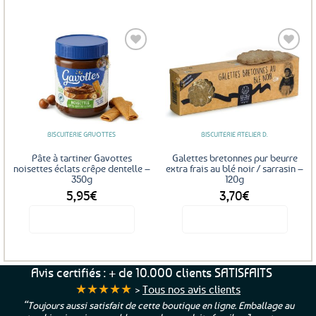
Ce
produit
a
plusieurs
variations.
Les
Ajouter
Ajouter
options
aux
aux
favoris
favoris
peuvent
être
BISCUITERIE GAVOTTES
BISCUITERIE ATELIER D.
choisies
sur
Pâte à tartiner Gavottes
Galettes bretonnes pur beurre
la
noisettes éclats crêpe dentelle –
extra frais au blé noir / sarrasin –
350g
120g
page
5,95
€
3,70
€
du
produit
Voir le produit
Voir le produit
Avis certifiés : + de 10.000 clients SATISFAITS
★★★★★
>
Tous nos avis clients
“Toujours aussi satisfait de cette boutique en ligne. Emballage au