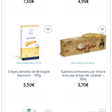
7,50
€
4,95
€
Voir le produit
Voir le produit
Ajouter
Ajouter
aux
aux
favoris
favoris
BISCUITERIE GAVOTTES
BISCUITERIE ATELIER D.
Crêpes dentelle de Bretagne
Galettes bretonnes pur beurre
Gavottes – 125g
frais aux éclats de caramel –
120g
3,50
€
3,70
€
Voir le produit
Voir le produit