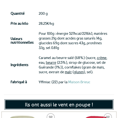
Quantité
200 g
Prix au kilo
28.25€/kg
Pour 100g : énergie 527kcal/2216kJ, matières
grasses 21g dont acides gras saturés 14g,
Valeurs
nutritionnelles
glucides 69g dont sucres 43g, protéines
3.1g, sel 0.81g
Caramel au beurre salé (68%) (sucre,
crème
,
eau,
beurre
(2.5%), sirop de glucose, sel de
Ingrédients
Guérande (1%)), cornflakes (grain de maïs,
sucre, extrait de
malt
(
gluten
), sel).
Fabriqué à
Yffiniac (22) par la
Maison Brieuc
Ils ont aussi le vent en poupe !