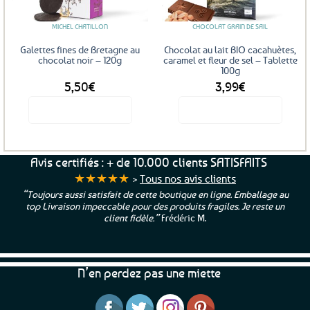
peuvent
être
MICHEL CHATILLON
CHOCOLAT GRAIN DE SAIL
choisies
sur
Galettes fines de Bretagne au
Chocolat au lait BIO cacahuètes,
la
chocolat noir – 120g
caramel et fleur de sel – Tablette
100g
page
5,50
€
3,99
€
du
produit
Voir le produit
Voir le produit
Avis certifiés : + de 10.000 clients SATISFAITS
★★★★★
>
Tous nos avis clients
“Toujours aussi satisfait de cette boutique en ligne. Emballage au
top Livraison impeccable pour des produits fragiles. Je reste un
client fidèle.”
Frédéric M.
N’en perdez pas une miette