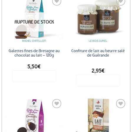
Ajouter
Ajouter
RUPTURE DE STOCK
aux
aux
favoris
favoris
MICHEL CHATILLON
LE BOIS JUMEL
Galettes fines de Bretagne au
Confiture de lait au beurre salé
chocolat au lait – 120g
de Guérande
5,50
€
DÈS
2,95
€
Voir le produit
Voir le produit
Ce
produit
a
plusieurs
variations.
Les
Ajouter
Ajouter
options
aux
aux
favoris
favoris