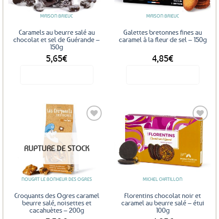
être
être
MAISON BRIEUC
MAISON BRIEUC
choisies
choisies
sur
sur
Caramels au beurre salé au
Galettes bretonnes fines au
la
la
chocolat et sel de Guérande –
caramel à la fleur de sel – 150g
150g
page
page
5,65
€
4,85
€
du
du
produit
produit
Voir le produit
Voir le produit
Ajouter
Ajouter
RUPTURE DE STOCK
aux
aux
favoris
favoris
NOUGAT LE BONHEUR DES OGRES
MICHEL CHATILLON
Croquants des Ogres caramel
Florentins chocolat noir et
beurre salé, noisettes et
caramel au beurre salé – étui
cacahuètes – 200g
100g