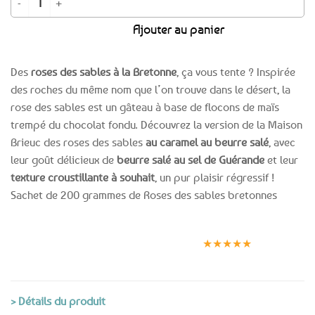
Ajouter au panier
Des
roses des sables à la Bretonne
, ça vous tente ? Inspirée
des roches du même nom que l’on trouve dans le désert, la
rose des sables est un gâteau à base de flocons de maïs
trempé du chocolat fondu. Découvrez la version de la Maison
Brieuc des roses des sables
au caramel au beurre salé
, avec
leur goût délicieux de
beurre salé au sel de Guérande
et leur
texture croustillante à souhait
, un pur plaisir régressif !
Sachet de 200 grammes de Roses des sables bretonnes
Expédition le
Clients
Paiement
jour même
satisfaits
sécurisé
★★★★★
(voir conditions)
> Détails du produit