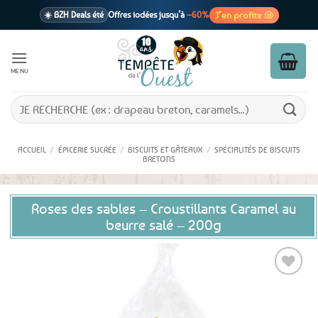
Passer
J’en profite 🐚
☀️ BZH Deals été
Offres iodées jusqu’à
–60%
au
contenu
🩷 CADEAU !
1 cadeau offert
dès 39€ d’achats
Voir cond. 🎁
MENU
📦 Livraison
En point relais dès
3,95€
seulement
Voir cond. 🚚
Recherche
pour :
ACCUEIL
/
ÉPICERIE SUCRÉE
/
BISCUITS ET GÂTEAUX
/
SPÉCIALITÉS DE BISCUITS
BRETONS
Roses des sables – Croustillants Caramel au
beurre salé – 200g
Ajouter