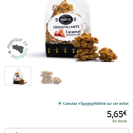
aux
favoris
Cumulez +5
points
fidélité sur cet achat
5,65
€
En stock
quantité de Roses des sables - Croustillants Caramel au beurre salé - 200g