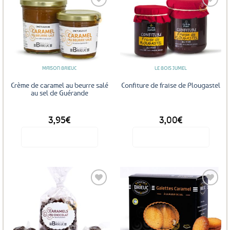
Ajouter
Ajouter
aux
aux
favoris
favoris
MAISON BRIEUC
LE BOIS JUMEL
Crème de caramel au beurre salé
Confiture de fraise de Plougastel
au sel de Guérande
DÈS
DÈS
3,95
€
3,00
€
Voir le produit
Voir le produit
Ce
Ce
produit
produit
a
a
plusieurs
plusieurs
variations.
variations.
Les
Les
Ajouter
Ajouter
options
options
aux
aux
favoris
favoris
peuvent
peuvent