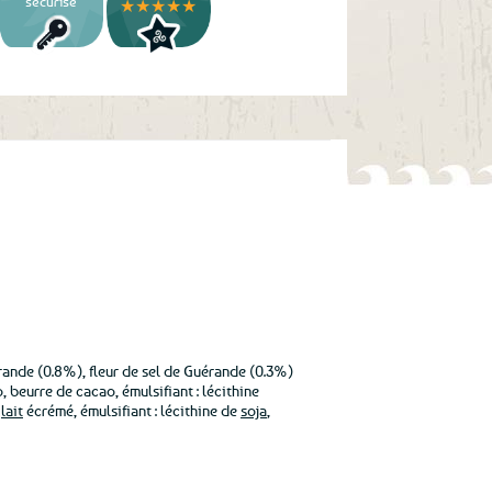
sécurisé
★★★★★
érande (0.8%), fleur de sel de Guérande (0.3%)
 beurre de cacao, émulsifiant : lécithine
e
lait
écrémé, émulsifiant : lécithine de
soja
,