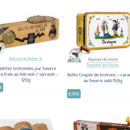
Ajouter
Ajo
aux
a
favoris
fav
Biscuiterie Atelier D.
Rupture de stock
Tempête de l'Ouest
lettes bretonnes pur beurre
ra frais au blé noir / sarrasin –
Boîte Couple de bretons – cara
120g
au beurre salé 150g
€
Voir le produit
8,95
€
Voir le produ