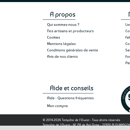
A propos
Qui sommes-nous ?
Li
Nos artisans et producteurs
Co
Cookies
Fa
Mentions légales
Co
Conditions générales de vente
Sa
Avis de nos clients
Fo
Pa
Aide et conseils
Aide - Questions fréquentes
Mon compte
© 2014-2026 Tempête de l'Ouest - Tous droits réservés
Tempête de l'Ouest - 6E ZA de Bel Orme - 22970 PLOUMAG