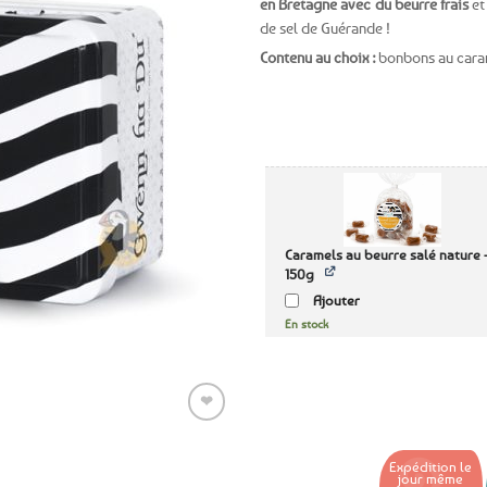
en Bretagne avec du beurre frais
et
de sel de Guérande !
Ajouter
Contenu au choix :
bonbons au caram
aux
favoris
Caramels au beurre salé nature 
150g
Ajouter
En stock
❤
Expédition le
jour même
Ajouter