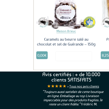
Ajouter
aux
favoris
Maison Brieuc
Caramels au beurre salé au
P
chocolat et sel de Guérande – 150g
0,00
€
8,2
Voir le produit
Avis certifiés : + de 10.000
clients SATISFAITS
★★★★★
>
Tous nos avis clients
ur. La Bretagne à
“Toujours aussi satisfait de cette boutique
en ligne. Emballage au top Livraison
 moi qui suis si loin
impeccable pour des produits fragiles. Je
e”
Cathy P.
reste un client fidèle.”
Frédéric M.