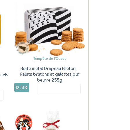
uter
Ajouter
ux
aux
oris
favoris
Tempête de l'Ouest
Boîte métal Drapeau Breton –
Palets bretons et galettes pur
mels
beurre 255g
12,50
€
Voir le produit
it