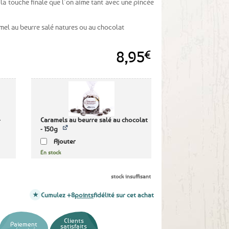
 la touche finale que l’on aime tant avec une pincée
el au beurre salé natures ou au chocolat
8,95
€
-
Caramels au beurre salé au chocolat
- 150g
Ajouter
En stock
stock insuffisant
Cumulez +8
points
fidélité sur cet achat
Clients
Paiement
satisfaits