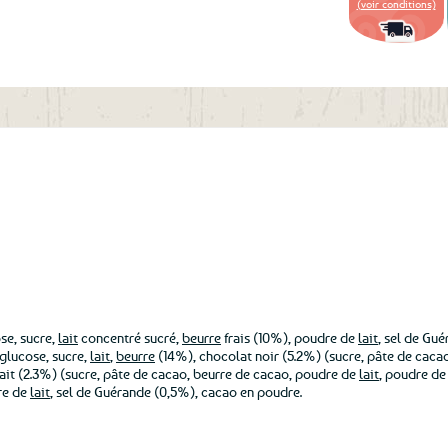
(voir conditions)
aux
favoris
se, sucre,
lait
concentré sucré,
beurre
frais (10%), poudre de
lait
, sel de Gu
glucose, sucre,
lait
,
beurre
(14%), chocolat noir (5.2%) (sucre, pâte de cacao,
 lait (2.3%) (sucre, pâte de cacao, beurre de cacao, poudre de
lait
, poudre d
re de
lait
, sel de Guérande (0,5%), cacao en poudre.