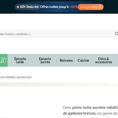
J’en profite 🐚
☀️ BZH Deals été
Offres iodées jusqu’à
–60%
🩷 CADEAU !
1 cadeau offert
dès 39€ d’achats
Voir cond. 🎁
📦 Livraison
En point relais dès
3,95€
seulement
Voir cond. 🚚
IO
Épicerie
Épicerie
Déco &
Boissons
Cuisine
salée
sucrée
accessoires
 AU CARAMEL BEURRE SALÉ
amels au beurre salé – 150g
Cette
petite boite sucrette métall
de symboles bretons
, est garnie de