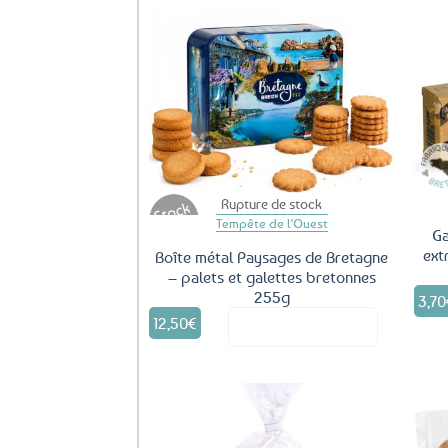
Ajouter
aux
favoris
Rupture de stock
Tempête de l'Ouest
Ga
ext
Boîte métal Paysages de Bretagne
– palets et galettes bretonnes
255g
3,70
12,50
€
Voir le produit