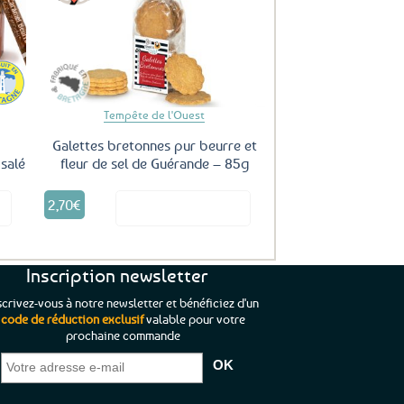
uter
Ajouter
ux
aux
oris
favoris
Tempête de l'Ouest
Galettes bretonnes pur beurre et
salé
fleur de sel de Guérande – 85g
2,70
€
it
Voir le produit
Inscription newsletter
scrivez-vous à notre newsletter et bénéficiez d'un
code de réduction exclusif
valable pour votre
prochaine commande
que je pouvais pas
“C’est agréable et tout aussi rassurant
“
 ;)
de constater qu’il n’y a pas de petite
l’oue
e de mon achat et
commande, mais un client à satisfaire.”
rapid
gez rien”
Jade C.
Guy H.
Vive 