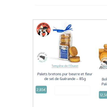
Ils ont aussi le vent en poupe !
Ajouter
aux
favoris
Tempête de l'Ouest
Palets bretons pur beurre et fleur
de sel de Guérande – 85g
Boî
Pal
2,85
€
Voir le produit
12,5