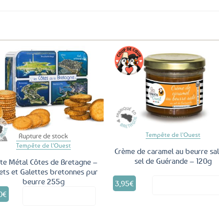
Ajouter
Ajo
aux
a
favoris
fav
Tempête de l'Ouest
Rupture de stock
Tempête de l'Ouest
Crème de caramel au beurre sal
sel de Guérande – 120g
te Métal Côtes de Bretagne –
ets et Galettes bretonnes pur
beurre 255g
3,95
€
Voir le produ
0
€
Voir le produit