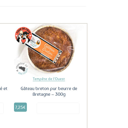
uter
Ajouter
ux
aux
oris
favoris
Tempête de l'Ouest
é et
Gâteau breton pur beurre de
Bretagne – 300g
7,25
€
it
Voir le produit