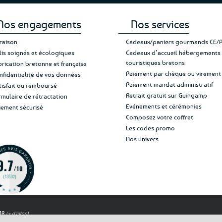
Nos engagements
Nos services
vraison
Cadeaux/paniers gourmands CE/
lis soignés et écologiques
Cadeaux d’accueil hébergements
touristiques bretons
brication bretonne et française
Paiement par chèque ou virement
nfidentialité de vos données
Paiement mandat administratif
tisfait ou remboursé
Retrait gratuit sur Guingamp
rmulaire de rétractation
Evénements et cérémonies
iement sécurisé
Composez votre coffret
Les codes promo
Nos univers
OAR
(+ d'infos)