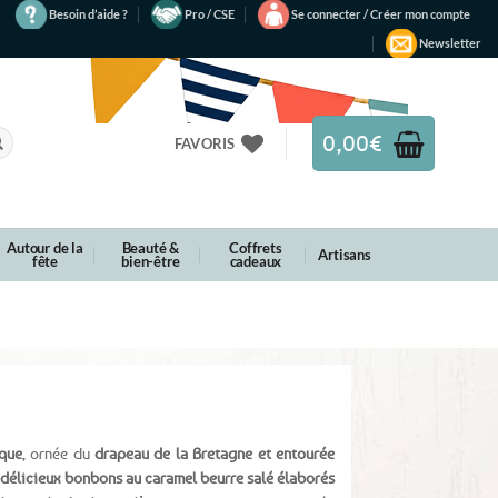
Besoin d’aide ?
Pro / CSE
Se connecter / Créer mon compte
Newsletter
0,00
€
FAVORIS
Autour de la
Beauté &
Coffrets
Artisans
fête
bien-être
cadeaux
ique
, ornée du
drapeau de la Bretagne et entourée
délicieux bonbons au caramel beurre salé élaborés