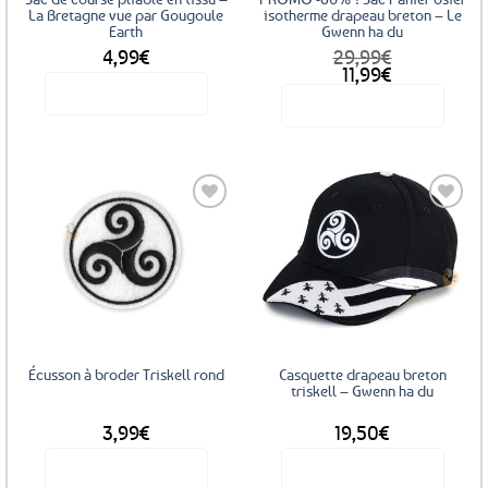
La Bretagne vue par Gougoule
isotherme drapeau breton – Le
Earth
Gwenn ha du
4,99
€
29,99
€
Le
Le
11,99
€
prix
prix
Voir le produit
Voir le produit
initial
actuel
était :
est :
29,99€.
11,99€.
Ajouter
Ajouter
aux
aux
favoris
favoris
Écusson à broder Triskell rond
Casquette drapeau breton
triskell – Gwenn ha du
3,99
€
19,50
€
Voir le produit
Voir le produit