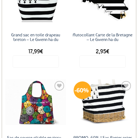
Les
Ajouter
Ajouter
options
aux
aux
favoris
favoris
peuvent
être
choisies
sur
Grand sac en toile drapeau
Autocollant Carte de la Bretagne
la
breton – Le Gwenn ha du
– Le Gwenn ha du
page
17,99
€
2,95
€
du
produit
Voir le produit
Voir le produit
60%
Ajouter
Ajouter
aux
aux
favoris
favoris
Sac de course pliable en tissu –
PROMO -60% ! Sac Panier osier