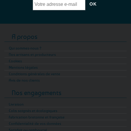
A propos
Qui sommes-nous ?
Nos artisans et producteurs
Cookies
Mentions légales
Conditions générales de vente
Avis de nos clients
Nos engagements
Livraison
Colis soignés et écologiques
Fabrication bretonne et française
Confidentialité de vos données
Satisfait ou remboursé