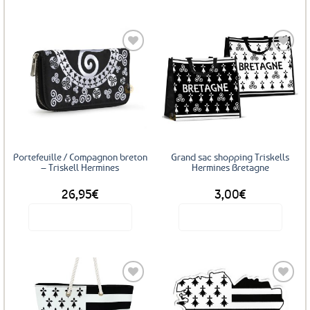
Ajouter
Ajouter
aux
aux
favoris
favoris
Portefeuille / Compagnon breton
Grand sac shopping Triskells
– Triskell Hermines
Hermines Bretagne
26,95
€
3,00
€
Voir le produit
Voir le produit
Ce
produit
a
plusieurs
variations.