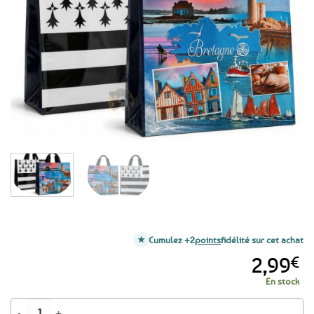
aux
favoris
Cumulez +2
points
fidélité sur cet achat
2,99
€
En stock
quantité de Sac cabas course / shopping Bretagne Drapeau Breton