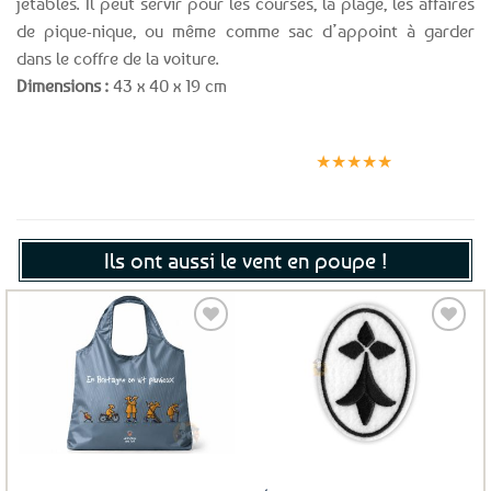
jetables. Il peut servir pour les courses, la plage, les affaires
de pique-nique, ou même comme sac d’appoint à garder
dans le coffre de la voiture.
Dimensions :
43 x 40 x 19 cm
Expédition le
Clients
Paiement
jour même
satisfaits
sécurisé
★★★★★
(voir conditions)
Ils ont aussi le vent en poupe !
Ajouter
Ajouter
aux
aux
favoris
favoris