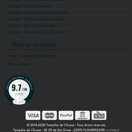
Dossier : sel de Guérande
Dossier : accessoires pour crêpière
Dossier : déco marinière attitude
Dossier : Kig ha Farz, kézako ?
Dossier : Sarrasin, un sacré grain !
Aide et conseils
Aide - Questions fréquentes
Mon compte
© 2014-2026 Tempête de l'Ouest - Tous droits réservés
Tempête de l'Ouest - 6E ZA de Bel Orme - 22970 PLOUMAGOAR
(+ d'infos)