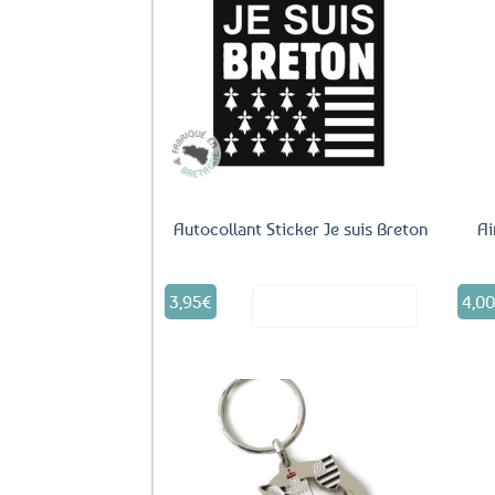
Ajouter
aux
favoris
Autocollant Sticker Je suis Breton
Ai
3,95
€
4,0
Voir le produit
Ajouter
aux
favoris