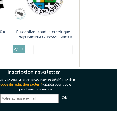
0 x
Autocollant rond interceltique –
Pays celtiques / Broiou Keltiek
2,95
€
it
Voir le produit
Inscription newsletter
scrivez-vous à notre newsletter et bénéficiez d'un
code de réduction exclusif
valable pour votre
prochaine commande
que je pouvais pas
“C’est agréable et tout aussi rassurant
“
 ;)
de constater qu’il n’y a pas de petite
l’oue
e de mon achat et
commande, mais un client à satisfaire.”
rapid
gez rien”
Jade C.
Guy H.
Vive 