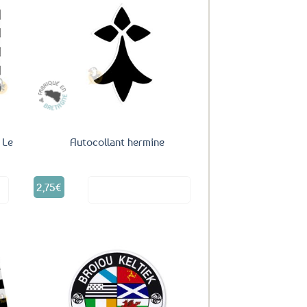
uter
Ajouter
ux
aux
oris
favoris
 Le
Autocollant hermine
2,75
€
it
Voir le produit
uter
Ajouter
ux
aux
oris
favoris