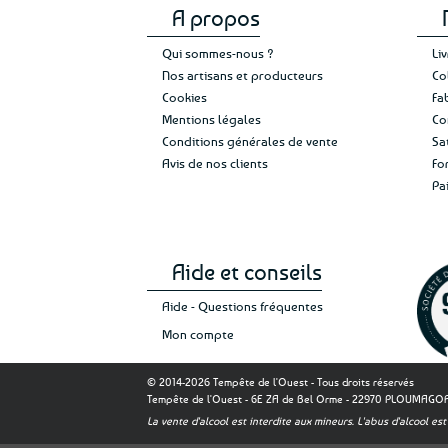
A propos
Qui sommes-nous ?
Li
Nos artisans et producteurs
Co
Cookies
Fa
Mentions légales
Co
Conditions générales de vente
Sa
Avis de nos clients
Fo
Pa
Aide et conseils
Aide - Questions fréquentes
Mon compte
© 2014-2026 Tempête de l'Ouest - Tous droits réservés
Tempête de l'Ouest - 6E ZA de Bel Orme - 22970 PLOUMAG
La vente d'alcool est interdite aux mineurs. L'abus d'alcool 