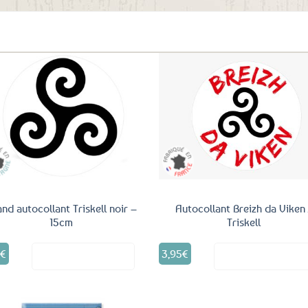
aux
favoris
Ajouter
Ajo
aux
a
favoris
fav
nd autocollant Triskell noir –
Autocollant Breizh da Viken 
15cm
Triskell
5
€
3,95
€
Voir le produit
Voir le produ