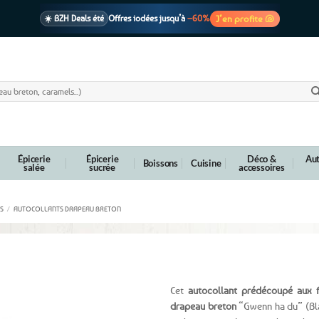
J’en profite 🐚
☀️ BZH Deals été
Offres iodées jusqu’à
–60%
🩷 CADEAU !
1 cadeau offert
dès 39€ d’achats
Voir cond. 🎁
📦 Livraison
En point relais dès
3,95€
seulement
Voir cond. 🚚
Épicerie
Épicerie
Déco &
Aut
Boissons
Cuisine
salée
sucrée
accessoires
S
/
AUTOCOLLANTS DRAPEAU BRETON
 – Le Gwenn ha du
Cet
autocollant prédécoupé aux 
drapeau breton
“Gwenn ha du” (Blan