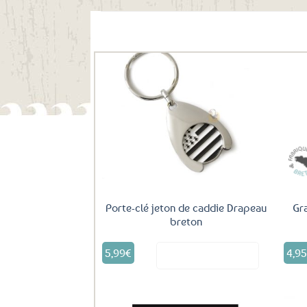
Ils ont aussi le vent en poupe !
Ajouter
aux
favoris
Porte-clé jeton de caddie Drapeau
Gra
breton
5,99
€
4,9
Voir le produit