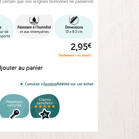
st certain que vos origines bretonnes ne passeront
e
Résistant à l’humidité
Dimensions
sur de
et aux intempéries
13 x 8.5 cm
pports
2,95
€
Seulement 1 en stock !
jouter au panier
Cumulez +2
points
fidélité sur cet achat
Clients
Paiement
satisfaits
sécurisé
★★★★★