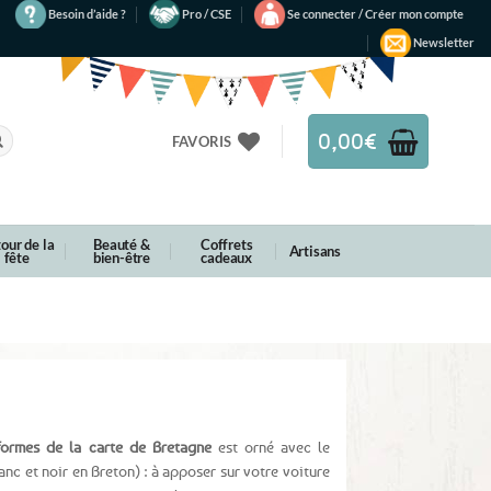
Besoin d’aide ?
Pro / CSE
Se connecter / Créer mon compte
Newsletter
0,00
€
FAVORIS
our de la
Beauté &
Coffrets
Artisans
fête
bien-être
cadeaux
formes de la carte de Bretagne
est orné avec le
c et noir en Breton) : à apposer sur votre voiture