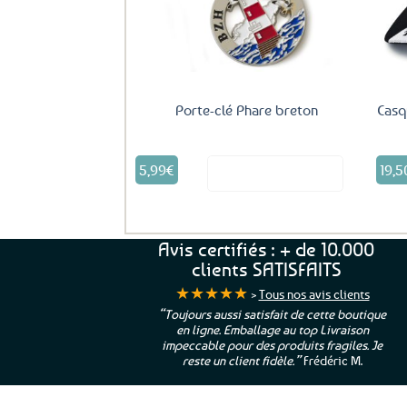
Porte-clé Phare breton
Casq
5,99
€
19,5
Voir le produit
Avis certifiés : + de 10.000
clients SATISFAITS
★★★★★
>
Tous nos avis clients
ur. La Bretagne à
“Toujours aussi satisfait de cette boutique
en ligne. Emballage au top Livraison
 moi qui suis si loin
impeccable pour des produits fragiles. Je
e”
Cathy P.
reste un client fidèle.”
Frédéric M.