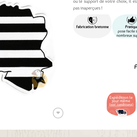
ou le support de votre choix, il e
pas inaperçues !
Ajouter
aux
favoris
Fabrication bretonne
Pratiqu
pose facile 
nombreux su
A
Expédition le
jour même
(voir conditions)
❤
Ajouter