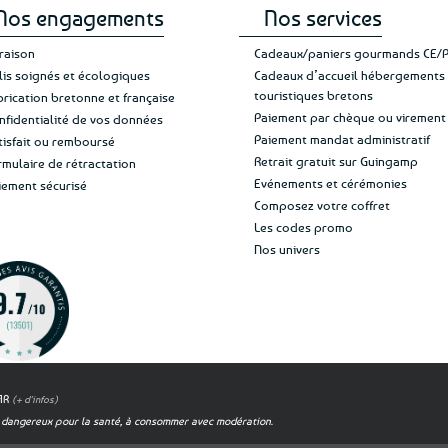
Nos engagements
Nos services
vraison
Cadeaux/paniers gourmands CE/
lis soignés et écologiques
Cadeaux d’accueil hébergements
touristiques bretons
brication bretonne et française
Paiement par chèque ou virement
nfidentialité de vos données
Paiement mandat administratif
tisfait ou remboursé
Retrait gratuit sur Guingamp
rmulaire de rétractation
Evénements et cérémonies
iement sécurisé
Composez votre coffret
Les codes promo
Nos univers
OAR
(+ d'infos)
est dangereux pour la santé, à consommer avec modération.