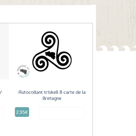
uter
Ajouter
ux
aux
oris
favoris
/
Autocollant triskell & carte de la
Bretagne
2,95
€
it
Voir le produit