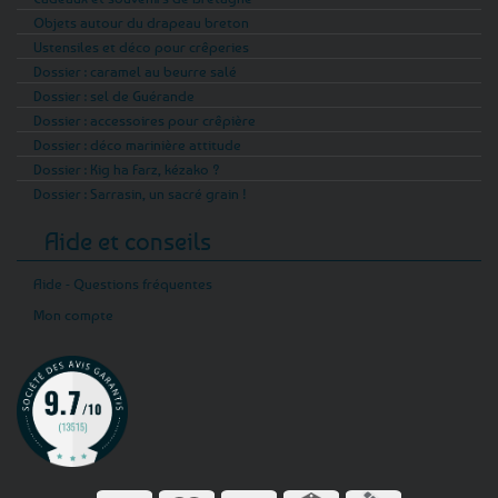
Objets autour du drapeau breton
Ustensiles et déco pour crêperies
Dossier : caramel au beurre salé
Dossier : sel de Guérande
Dossier : accessoires pour crêpière
Dossier : déco marinière attitude
Dossier : Kig ha Farz, kézako ?
Dossier : Sarrasin, un sacré grain !
Aide et conseils
Aide - Questions fréquentes
Mon compte