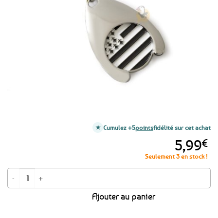
favoris
Cumulez +5
points
fidélité sur cet achat
5,99
€
Seulement 3 en stock !
quantité de Porte-clé jeton de caddie Drapeau breton
Ajouter au panier