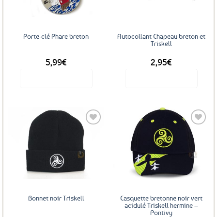
Porte-clé Phare breton
Autocollant Chapeau breton et
Triskell
5,99
€
2,95
€
Voir le produit
Voir le produit
Ajouter
Ajouter
aux
aux
favoris
favoris
Bonnet noir Triskell
Casquette bretonne noir vert
acidulé Triskell hermine –
Pontivy