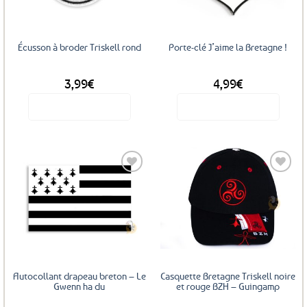
Écusson à broder Triskell rond
Porte-clé J’aime la Bretagne !
3,99
€
4,99
€
Voir le produit
Voir le produit
Ajouter
Ajouter
aux
aux
favoris
favoris
Autocollant drapeau breton – Le
Casquette Bretagne Triskell noire
Gwenn ha du
et rouge BZH – Guingamp