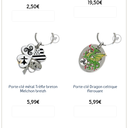
19,50
€
DÈS
2,50
€
Voir le produit
Voir le produit
Ce
produit
a
plusieurs
variations.
Les
Ajouter
Ajouter
options
aux
aux
favoris
favoris
peuvent
être
choisies
sur
Porte-clé métal Trèfle breton
Porte-clé Dragon celtique
la
Melchon breizh
Aerouant
page
5,99
€
5,99
€
du
produit
Voir le produit
Voir le produit