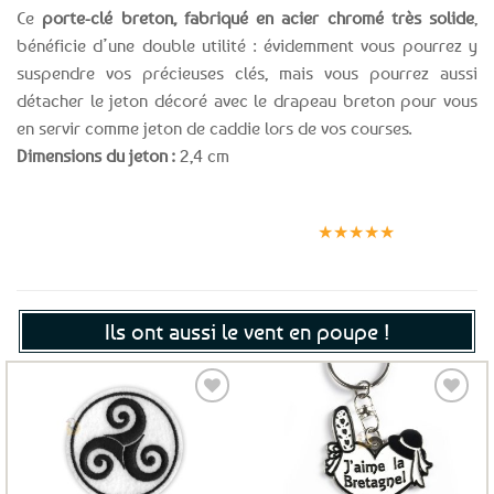
Ce
porte-clé breton, fabriqué en acier chromé très solide
,
bénéficie d’une double utilité : évidemment vous pourrez y
suspendre vos précieuses clés, mais vous pourrez aussi
détacher le jeton décoré avec le drapeau breton pour vous
en servir comme jeton de caddie lors de vos courses.
Dimensions du jeton :
2,4 cm
Expédition le
Clients
Paiement
jour même
satisfaits
sécurisé
★★★★★
(voir conditions)
Ils ont aussi le vent en poupe !
Ajouter
Ajouter
aux
aux
favoris
favoris