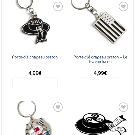
Ajouter
Ajouter
aux
aux
favoris
favoris
Porte-clé chapeau breton
Porte-clé drapeau breton – Le
Gwenn ha du
4,99
€
4,99
€
Voir le produit
Voir le produit
Ajouter
Ajouter
aux
aux
favoris
favoris