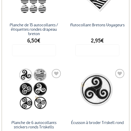
favoris
favoris
Planche de 15 autocollants /
Autocollant Bretons Voyageurs
étiquettes rondes drapeau
breton
6,50
€
2,95
€
Voir le produit
Voir le produit
Ajouter
Ajouter
aux
aux
favoris
favoris
Planche de 6 autocollants
Écusson à broder Triskell rond
stickers ronds Triskells