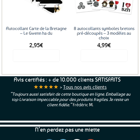
favoris
favoris
peuvent
être
choisies
sur
Autocollant Carte de la Bretagne
8 autocollants symboles bretons
la
– Le Gwenn ha du
pré-découpés – 3 modèles au
choix
page
2,95
€
4,99
€
du
produit
Voir le produit
Voir le produit
Ce
produit
a
Avis certifiés : + de 10.000 clients SATISFAITS
plusieurs
★★★★★
>
Tous nos avis clients
variations.
“Toujours aussi satisfait de cette boutique en ligne. Emballage au
Les
top Livraison impeccable pour des produits fragiles. Je reste un
options
client fidèle.”
Frédéric M.
peuvent
être
choisies
N’en perdez pas une miette
sur
la