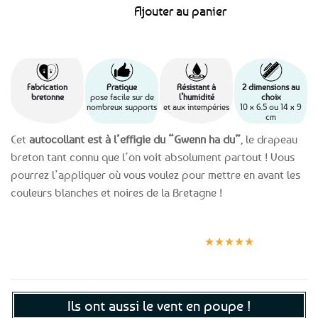
Ajouter au panier
Fabrication
Pratique
Résistant à
2 dimensions au
bretonne
pose facile sur de
l’humidité
choix
nombreux supports
et aux intempéries
10 x 6.5 ou 14 x 9
cm
Cet
autocollant est à l’effigie du “Gwenn ha du”
, le drapeau
breton tant connu que l’on voit absolument partout ! Vous
pourrez l’appliquer où vous voulez pour mettre en avant les
couleurs blanches et noires de la Bretagne !
Expédition le
Clients
Paiement
jour même
satisfaits
sécurisé
★★★★★
(voir conditions)
Ils ont aussi le vent en poupe !