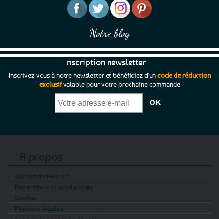
page
du
produit
Notre blog
Inscription newsletter
Inscrivez-vous à notre newsletter et bénéficiez d'un
code de réduction
exclusif
valable pour votre prochaine commande
A propos
Qui sommes-nous ?
Nos artisans et producteurs
Cookies
Mentions légales
Conditions générales de vente