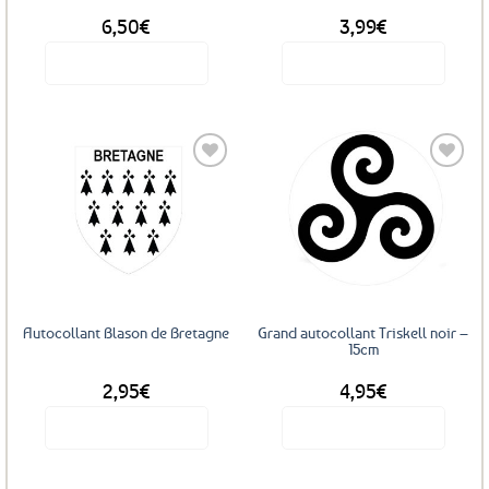
6,50
€
3,99
€
Voir le produit
Voir le produit
Ajouter
Ajouter
aux
aux
favoris
favoris
Autocollant Blason de Bretagne
Grand autocollant Triskell noir –
15cm
2,95
€
4,95
€
Voir le produit
Voir le produit