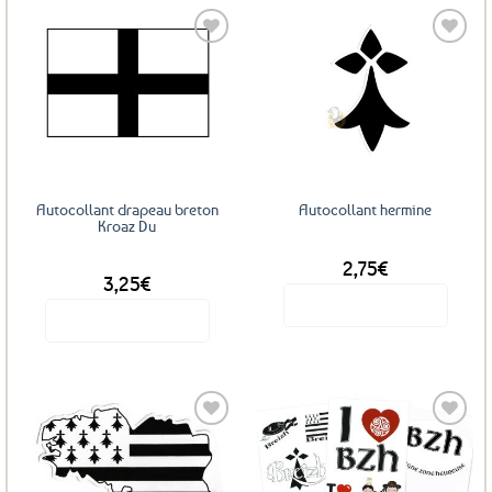
Ajouter
Ajouter
aux
aux
favoris
favoris
Autocollant drapeau breton
Autocollant hermine
Kroaz Du
2,75
€
DÈS
3,25
€
Voir le produit
Voir le produit
Ce
produit
a
plusieurs
variations.
Les
Ajouter
Ajouter
options
aux
aux