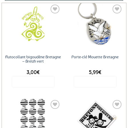
Ajouter
Ajouter
aux
aux
favoris
favoris
Autocollant bigoudène Bretagne
Porte-clé Mouette Bretagne
– Breizh vert
3,00
€
5,99
€
Voir le produit
Voir le produit
Ajouter
Ajouter
aux
aux