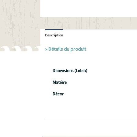
Description
> Détails du produit
Dimensions (Lxlxh)
Matière
Décor
Ils ont aussi le vent en poupe !