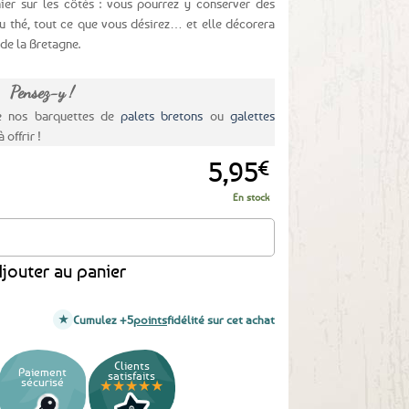
nier sur les côtés : vous pourrez y conserver des
u thé, tout ce que vous désirez… et elle décorera
 de la Bretagne.
Pensez-y !
e nos barquettes de
palets bretons
ou
galettes
 offrir !
5,95
€
En stock
 Drapeau breton - grand format
jouter au panier
Cumulez +5
points
fidélité sur cet achat
Clients
Paiement
satisfaits
sécurisé
★★★★★