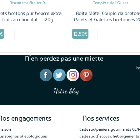
Biscuiterie Atelier D.
Tempête de l'Ouest
lets bretons pur beurre extra
Boîte Métal Couple de breton
frais au chocolat – 120g
Palets et Galettes bretonnes 
0
€
12,50
€
Voir le produit
Voir le produ
N’en perdez pas une miette
In
“J’ai mis 5 étoiles parce 
“Une boutique que je recommande pour
en mettre 6
leur sérieux, des bons et beaux produits
Notre blog
Je suis plus que satisfait
et une équipe à l’écoute :-)”
Patricia M.
de ma livraison. Ne chan
Nos engagements
Nos services
vraison
Cadeaux/paniers gourmands CE/
lis soignés et écologiques
Cadeaux d’accueil hébergements