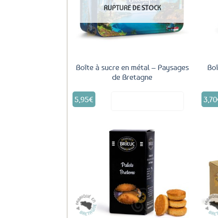
aux
RUPTURE DE STOCK
favoris
Boîte à sucre en métal – Paysages
Boî
de Bretagne
5,95
€
3,70
Voir le produit
Ajouter
aux
favoris