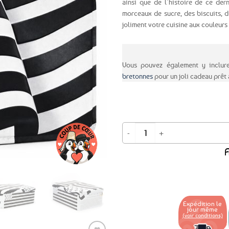
ainsi que de l’histoire de ce der
morceaux de sucre, des biscuits, d
Ajouter
joliment votre cuisine aux couleurs
aux
favoris
Vous pouvez également y inclur
bretonnes
pour un joli cadeau prêt à
quantité de Boîte à sucre en métal
A
Expédition le
jour même
(voir conditions)