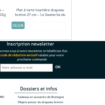
s –
Plat à tarte tourtière drapeau
255g
breton 27 cm – Le Gwenn ha du
28,50
€
it
Voir le produit
Inscription newsletter
scrivez-vous à notre newsletter et bénéficiez d'un
code de réduction exclusif
valable pour votre
prochaine commande
que je pouvais pas
“C’est agréable et tout aussi rassurant
“
 ;)
de constater qu’il n’y a pas de petite
l’oue
e de mon achat et
commande, mais un client à satisfaire.”
rapid
gez rien”
Jade C.
Guy H.
Vive 
Dossiers et infos
PRO
Cadeaux et souvenirs de Bretagne
Objets autour du drapeau breton