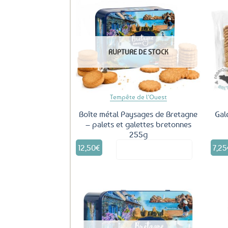
Ajouter
aux
RUPTURE DE STOCK
favoris
Tempête de l'Ouest
Boîte métal Paysages de Bretagne
Gal
– palets et galettes bretonnes
255g
12,50
€
7,25
Voir le produit
Ajouter