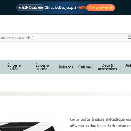
J’en profite 🐚
☀️ BZH Deals été
Offres iodées jusqu’à
–60%
🩷 CADEAU !
1 cadeau offert
dès 39€ d’achats
Voir cond. 🎁
📦 Livraison
En point relais dès
3,95€
seulement
Voir cond. 🚚
Épicerie
Épicerie
Déco &
Aut
Boissons
Cuisine
salée
sucrée
accessoires
reton – grand format
Cette
boîte à sucre métallique
est
«Gwenn ha du»
(nom du drapeau de 