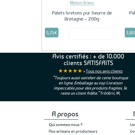
Maison Brieuc
Palets bretons pur beurre de
Pa
Bretagne – 200g
5,75
€
3,8
Voir le produit
Avis certifiés : + de 10.000
clients SATISFAITS
★★★★★
>
Tous nos avis clients
ur. La Bretagne à
“Toujours aussi satisfait de cette boutique
en ligne. Emballage au top Livraison
 moi qui suis si loin
impeccable pour des produits fragiles. Je
e”
Cathy P.
reste un client fidèle.”
Frédéric M.
A propos
Qui sommes-nous ?
Li
Nos artisans et producteurs
Co