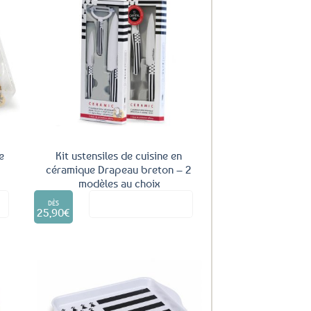
uter
Ajouter
ux
aux
oris
favoris
e
Kit ustensiles de cuisine en
céramique Drapeau breton – 2
modèles au choix
Ce
it
Voir le produit
produit
DÈS
25,90
€
a
plusieurs
variations.
Les
options
peuvent
être
uter
Ajouter