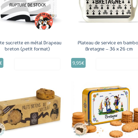
aux
a
RUPTURE DE STOCK
favoris
fav
te sucrette en métal Drapeau
Plateau de service en bamb
breton (petit format)
Bretagne – 36 x 26 cm
€
9,95
€
Voir le produit
Voir le produ
Ajouter
Ajo
aux
a
favoris
fav