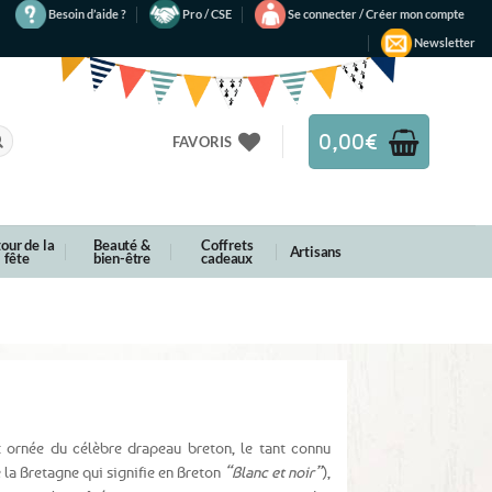
Besoin d’aide ?
Pro / CSE
Se connecter / Créer mon compte
Newsletter
0,00
€
FAVORIS
our de la
Beauté &
Coffrets
Artisans
fête
bien-être
cadeaux
 ornée du célèbre drapeau breton, le tant connu
la Bretagne qui signifie en Breton
“Blanc et noir”
),