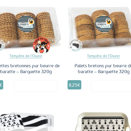
Ajouter
Ajo
aux
a
favoris
fav
Tempête de l'Ouest
Tempête de l'Ouest
ettes bretonnes pur beurre de
Palets bretons pur beurre d
baratte – Barquette 320g
baratte – Barquette 320g
€
8,25
€
Voir le produit
Voir le produ
Ajouter
Ajo