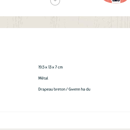
❤
Ajouter
aux
favoris
19.5 x 13 x 7 cm
Métal
Drapeau breton / Gwenn ha du