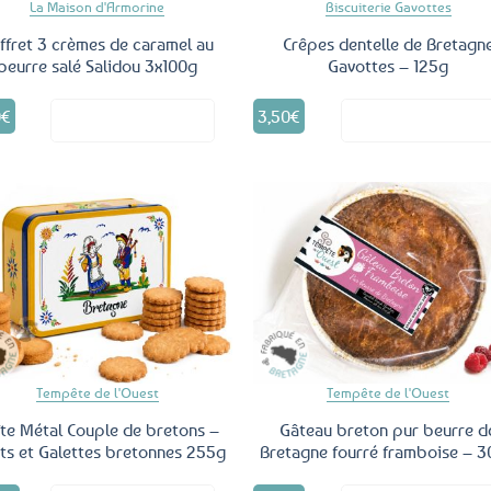
La Maison d'Armorine
Biscuiterie Gavottes
ffret 3 crèmes de caramel au
Crêpes dentelle de Bretagn
beurre salé Salidou 3x100g
Gavottes – 125g
0
€
3,50
€
Voir le produit
Voir le produ
Ajouter
Ajo
aux
a
favoris
fav
Tempête de l'Ouest
Tempête de l'Ouest
te Métal Couple de bretons –
Gâteau breton pur beurre d
ts et Galettes bretonnes 255g
Bretagne fourré framboise – 