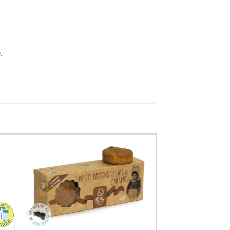
.
uter
Ajouter
ux
aux
oris
favoris