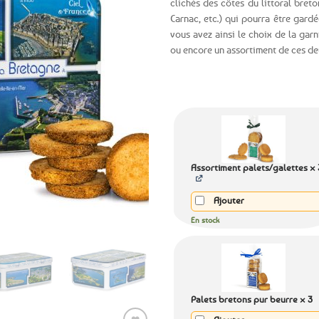
clichés des côtes du littoral bret
Carnac, etc.) qui pourra être gardé
Ajouter
vous avez ainsi le choix de la gar
aux
ou encore un assortiment de ces deu
favoris
Assortiment palets/galettes × 
Ajouter
En stock
Palets bretons pur beurre × 3