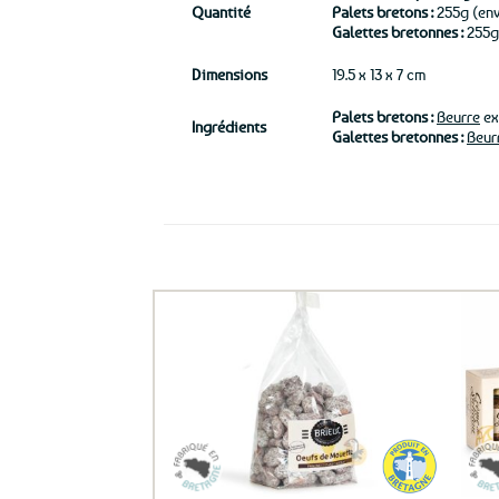
Quantité
Palets bretons :
255g (env
Galettes bretonnes :
255g 
Dimensions
19.5 x 13 x 7 cm
Palets bretons :
Beurre
ext
Ingrédients
Galettes bretonnes :
Beur
Ils ont aussi le vent en poupe !
Ajouter
aux
favoris