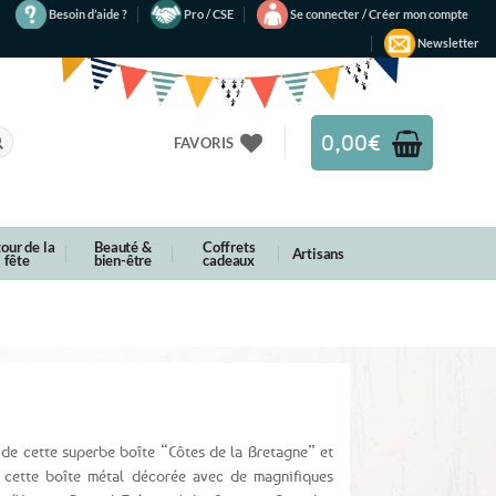
Besoin d’aide ?
Pro / CSE
Se connecter / Créer mon compte
Newsletter
0,00
€
FAVORIS
our de la
Beauté &
Coffrets
Artisans
fête
bien-être
cadeaux
 de cette superbe boîte “Côtes de la Bretagne” et
ns cette boîte métal décorée avec de magnifiques