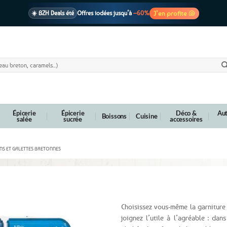
J’en profite 🐚
☀️ BZH Deals été
Offres iodées jusqu’à
–60%
🩷 CADEAU !
1 cadeau offert
dès 39€ d’achats
Voir cond. 🎁
📦 Livraison
En point relais dès
3,95€
seulement
Voir cond. 🚚
Épicerie
Épicerie
Déco &
Aut
Boissons
Cuisine
salée
sucrée
accessoires
NS ET GALETTES BRETONNES
Palets et Galettes bretonnes pur beurre 255g
Choisissez vous-même la garniture
joignez l’utile à l’agréable : da