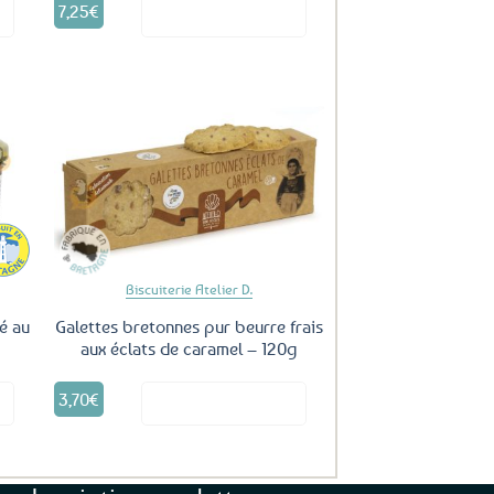
7,25
€
it
Voir le produit
uter
Ajouter
ux
aux
oris
favoris
Biscuiterie Atelier D.
é au
Galettes bretonnes pur beurre frais
aux éclats de caramel – 120g
3,70
€
it
Voir le produit