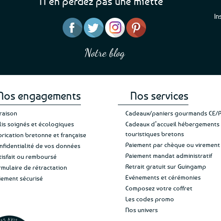
N’en perdez pas une miette
options
In
peuvent
être
“J’ai mis 5 étoiles parce 
“Une boutique que je recommande pour
choisies
en mettre 6
leur sérieux, des bons et beaux produits
sur
Notre blog
Je suis plus que satisfait
et une équipe à l’écoute :-)”
Patricia M.
la
de ma livraison. Ne chan
page
du
produit
Nos engagements
Nos services
vraison
Cadeaux/paniers gourmands CE/
lis soignés et écologiques
Cadeaux d’accueil hébergements
touristiques bretons
brication bretonne et française
Paiement par chèque ou virement
nfidentialité de vos données
Paiement mandat administratif
tisfait ou remboursé
Retrait gratuit sur Guingamp
rmulaire de rétractation
Evénements et cérémonies
iement sécurisé
Composez votre coffret
Les codes promo
Nos univers