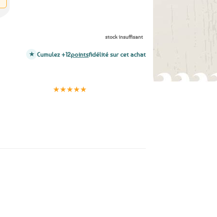
stock insuffisant
Cumulez +12
points
fidélité sur cet achat
Clients
Paiement
satisfaits
sécurisé
★★★★★