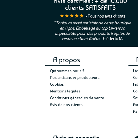
Avis certifiés : + de 10.000
clients SATISFAITS
★★★★★
>
Tous nos avis clients
ur. La Bretagne à
“Toujours aussi satisfait de cette boutique
en ligne. Emballage au top Livraison
 moi qui suis si loin
impeccable pour des produits fragiles. Je
e”
Cathy P.
reste un client fidèle.”
Frédéric M.
A propos
Qui sommes-nous ?
Li
Nos artisans et producteurs
Co
Cookies
Fa
Mentions légales
Co
Conditions générales de vente
Sa
Avis de nos clients
Fo
Pa
Aide et conseils