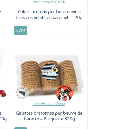
Biscuiterie Atelier D.
e
Palets bretons pur beurre extra
frais aux éclats de caramel – 120g
3,70
€
it
Voir le produit
uter
Ajouter
ux
aux
oris
favoris
Tempête de l'Ouest
e
Galettes bretonnes pur beurre de
300g
baratte – Barquette 320g