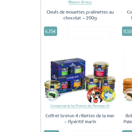
Maison Brieuc
Oeufs de mouettes pralinettes au
Co
chocolat – 200g
6,75
€
11,5
Voir le produit
Ajouter
aux
favoris
Conserverie la Pointe de Penmarc'h
Coffret breton 4 rillettes de la mer
Boî
– Apéritif marin
Pale