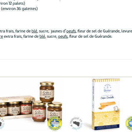
iron 12 palets)
(environ 36 galettes)
ra frais, farine de
blé
, sucre, jaunes d’
oeufs
, fleur de sel de Guérande, levure
re
extra frais, farine de
blé
, sucre,
oeufs
, fleur de sel de Guérande.
Ajouter
Ajo
aux
a
favoris
fav