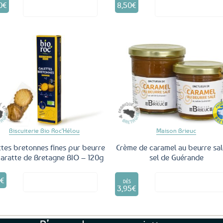
0
€
8,50
€
Voir le produit
Voir le produ
Ajouter
Ajo
aux
a
favoris
fav
Biscuiterie Bio Roc'Hélou
Maison Brieuc
ttes bretonnes fines pur beurre
Crème de caramel au beurre sal
aratte de Bretagne BIO – 120g
sel de Guérande
Ce
5
€
Voir le produit
Voir le produ
produit
DÈS
3,95
€
a
plusieurs
variations.
Les