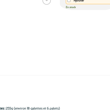
❤
Ajouter
En stock
Ajouter
aux
favoris
Expédition le
jour même
(voir conditions)
es :
255g (environ 18 galettes et 6 palets)