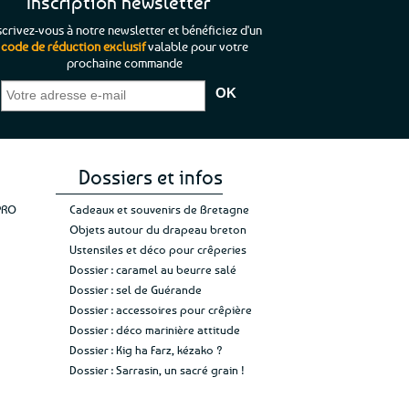
Inscription newsletter
scrivez-vous à notre newsletter et bénéficiez d'un
code de réduction exclusif
valable pour votre
prochaine commande
que je pouvais pas
“C’est agréable et tout aussi rassurant
“
 ;)
de constater qu’il n’y a pas de petite
l’oue
e de mon achat et
commande, mais un client à satisfaire.”
rapid
gez rien”
Jade C.
Guy H.
Vive 
Dossiers et infos
PRO
Cadeaux et souvenirs de Bretagne
Objets autour du drapeau breton
Ustensiles et déco pour crêperies
Dossier : caramel au beurre salé
Dossier : sel de Guérande
Dossier : accessoires pour crêpière
Dossier : déco marinière attitude
Dossier : Kig ha Farz, kézako ?
Dossier : Sarrasin, un sacré grain !