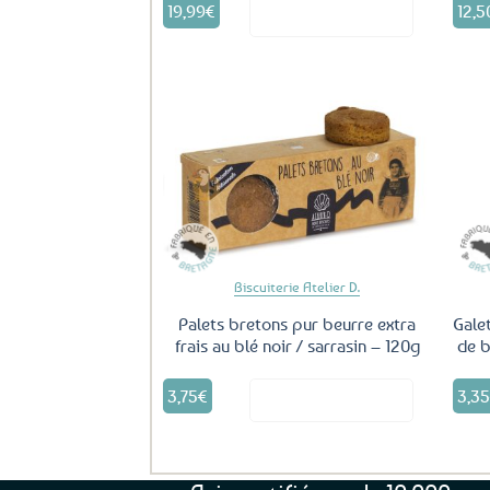
19,99
€
12,5
Voir le produit
Ajouter
aux
favoris
Biscuiterie Atelier D.
Palets bretons pur beurre extra
Gale
frais au blé noir / sarrasin – 120g
de b
3,75
€
3,3
Voir le produit