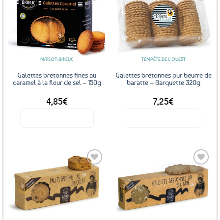
Ajouter
Ajouter
aux
aux
favoris
favoris
MAISON BRIEUC
TEMPÊTE DE L'OUEST
Galettes bretonnes fines au
Galettes bretonnes pur beurre de
caramel à la fleur de sel – 150g
baratte – Barquette 320g
4,85
€
7,25
€
Voir le produit
Voir le produit
Ajouter
Ajouter
aux
aux
favoris
favoris