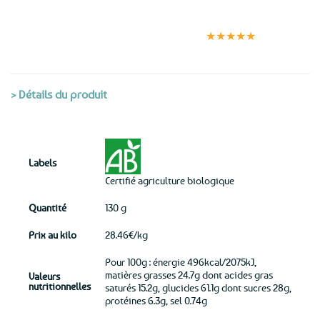
Expédition le
Clients
Paiement
jour même
satisfaits
sécurisé
★★★★★
(voir conditions)
> Détails du produit
Labels
Certifié agriculture biologique
Quantité
130 g
Prix au kilo
28.46€/kg
Pour 100g : énergie 496kcal/2075kJ,
matières grasses 24.7g dont acides gras
Valeurs
nutritionnelles
saturés 15.2g, glucides 61.1g dont sucres 28g,
protéines 6.3g, sel 0.74g