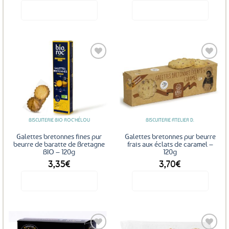
Voir le produit
Voir le produit
Ajouter
Ajouter
aux
aux
favoris
favoris
BISCUITERIE BIO ROC'HÉLOU
BISCUITERIE ATELIER D.
Galettes bretonnes fines pur
Galettes bretonnes pur beurre
beurre de baratte de Bretagne
frais aux éclats de caramel –
BIO – 120g
120g
3,35
€
3,70
€
Voir le produit
Voir le produit