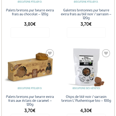
BISCUITERIE ATELIER D.
BISCUITERIE ATELIER D.
Palets bretons pur beurre extra
Galettes bretonnes pur beurre
frais au chocolat – 120g
extra frais au blé noir / sarrasin –
120g
3,80
€
3,70
€
Voir le produit
Voir le produit
Ajouter
Ajouter
aux
aux
favoris
favoris
BISCUITERIE ATELIER D.
BISCUITERIE DES VÉNÈTES
Palets bretons pur beurre extra
Chips de blé noir / sarrasin
frais aux éclats de caramel –
breton L’Authentique bio – 100g
120g
3,70
€
4,30
€