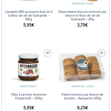
TEMPÊTE DE L'OUEST
Caramels BIO au beurre frais et à
Assortiment biscuits bretons pur
la fleur de sel de Guérande –
beurre et fleur de sel de
150g
Guérande – 85g
5,95
€
2,75
€
Voir le produit
Voir le produit
Ajouter
Ajouter
aux
aux
favoris
favoris
MAISON BRIEUC
TEMPÊTE DE L'OUEST
Pâte à tartiner bretonne
Palets bretons pur beurre de
Nutabreizh – 200g
baratte – Barquette 320g
5,95
€
8,25
€