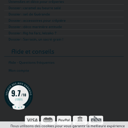
Ustensiles et déco pour crêperies
Dossier : caramel au beurre salé
Dossier : sel de Guérande
Dossier : accessoires pour crêpière
Dossier : déco marinière attitude
Dossier : Kig ha Farz, kézako ?
Dossier : Sarrasin, un sacré grain !
Aide et conseils
Aide - Questions fréquentes
Mon compte
Nous utilisons des cookies pour vous garantir la meilleure expérience