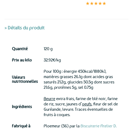
sécurisé
★★★★★
(voir conditions)
> Détails du produit
Quantité
120 g
Prix au kilo
32.92€/kg
Pour 100g : énergie 450kcal/1880kJ,
matières grasses 26.1g dont acides gras
Valeurs
nutritionnelles
saturés 21.2g, glucides 50.5g dont sucres
21.6g, protéines 5g, sel 0.75g
Beurre
extra frais, farine de blé noir, farine
de riz, sucre, jaunes d’
oeufs
, fleur de sel de
Ingrédients
Guréande, levure. Traces éventuelles de
fruits à coques.
Fabriqué à
Ploemeur (56) par la
Biscuiterie Atelier D.