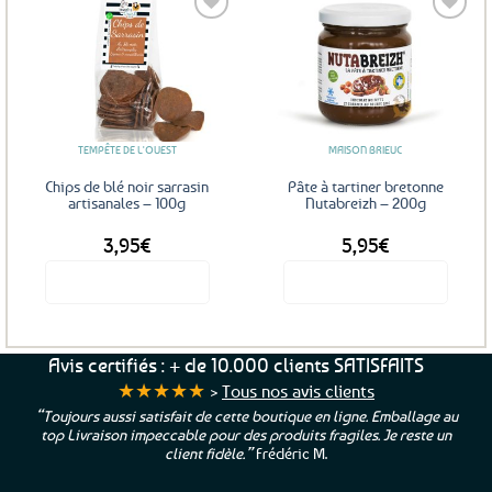
Ajouter
Ajouter
aux
aux
favoris
favoris
TEMPÊTE DE L'OUEST
MAISON BRIEUC
Chips de blé noir sarrasin
Pâte à tartiner bretonne
artisanales – 100g
Nutabreizh – 200g
3,95
€
5,95
€
Voir le produit
Voir le produit
Avis certifiés : + de 10.000 clients SATISFAITS
★★★★★
>
Tous nos avis clients
“Toujours aussi satisfait de cette boutique en ligne. Emballage au
top Livraison impeccable pour des produits fragiles. Je reste un
client fidèle.”
Frédéric M.