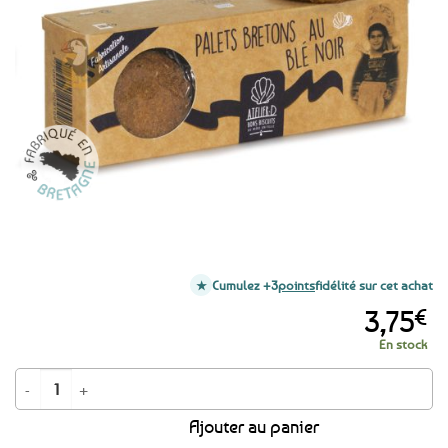
aux
favoris
Cumulez +3
points
fidélité sur cet achat
3,75
€
En stock
quantité de Palets bretons pur beurre extra frais au blé noir / sarrasin - 1
Ajouter au panier