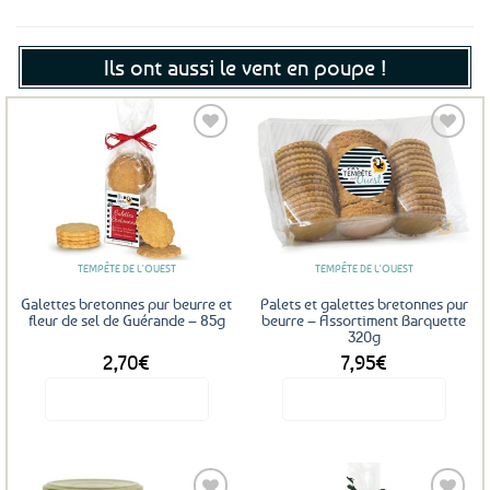
Ils ont aussi le vent en poupe !
Ajouter
Ajouter
aux
aux
favoris
favoris
TEMPÊTE DE L'OUEST
TEMPÊTE DE L'OUEST
Galettes bretonnes pur beurre et
Palets et galettes bretonnes pur
fleur de sel de Guérande – 85g
beurre – Assortiment Barquette
320g
2,70
€
7,95
€
Voir le produit
Voir le produit