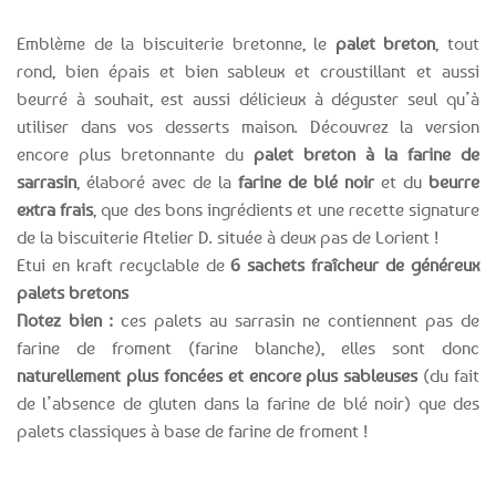
Emblème de la biscuiterie bretonne, le
palet breton
, tout
rond, bien épais et bien sableux et croustillant et aussi
beurré à souhait, est aussi délicieux à déguster seul qu’à
utiliser dans vos desserts maison. Découvrez la version
encore plus bretonnante du
palet breton à la farine de
sarrasin
, élaboré avec de la
farine de blé noir
et du
beurre
extra frais
, que des bons ingrédients et une recette signature
de la biscuiterie Atelier D. située à deux pas de Lorient !
Etui en kraft recyclable de
6 sachets fraîcheur de généreux
palets bretons
Notez bien :
ces palets au sarrasin ne contiennent pas de
farine de froment (farine blanche), elles sont donc
naturellement plus foncées et encore plus sableuses
(du fait
de l’absence de gluten dans la farine de blé noir) que des
palets classiques à base de farine de froment !
Expédition le
Clients
Paiement
jour même
satisfaits