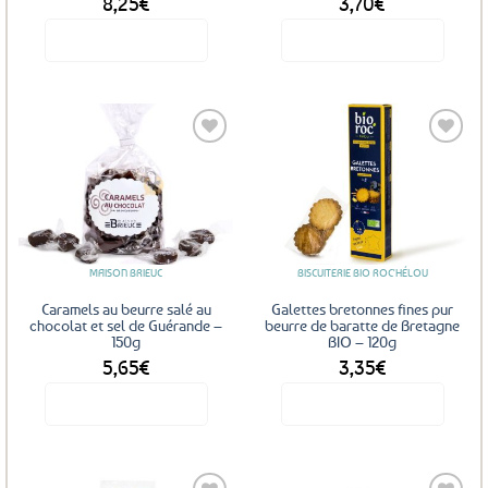
8,25
€
3,70
€
Voir le produit
Voir le produit
Ajouter
Ajouter
aux
aux
favoris
favoris
MAISON BRIEUC
BISCUITERIE BIO ROC'HÉLOU
Caramels au beurre salé au
Galettes bretonnes fines pur
chocolat et sel de Guérande –
beurre de baratte de Bretagne
150g
BIO – 120g
5,65
€
3,35
€
Voir le produit
Voir le produit