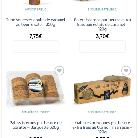
être
MAISON BRIEUC
BISCUITERIE ATELIER D.
choisies
sur
Tube squeezer coulis de caramel
Palets bretons pur beurre extra
la
au beurre salé – 350g
frais aux éclats de caramel –
120g
page
7,75
€
3,70
€
du
produit
Voir le produit
Voir le produit
Ajouter
Ajouter
aux
aux
favoris
favoris
TEMPÊTE DE L'OUEST
BISCUITERIE ATELIER D.
Palets bretons pur beurre de
Galettes bretonnes pur beurre
baratte – Barquette 320g
extra frais au blé noir / sarrasin –
120g