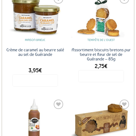
Ajouter
Ajouter
aux
aux
favoris
favoris
MAISON BRIEUC
TEMPÊTE DE L'OUEST
Crème de caramel au beurre salé
Assortiment biscuits bretons pur
au sel de Guérande
beurre et fleur de sel de
Guérande – 85g
2,75
€
DÈS
3,95
€
Voir le produit
Voir le produit
Ce
produit
a
plusieurs
variations.
Les
Ajouter
Ajouter
options
aux
aux
favoris
favoris
peuvent