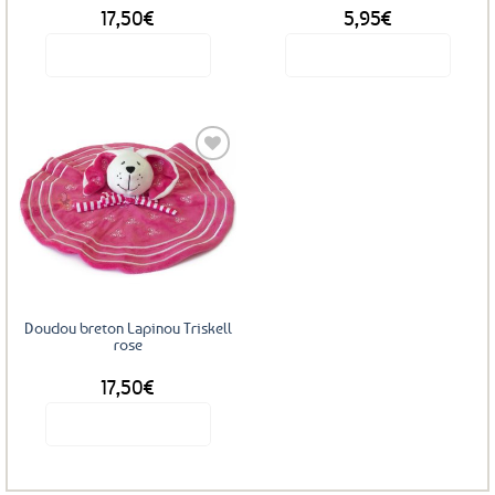
17,50
€
5,95
€
du
produit
Voir le produit
Voir le produit
Ajouter
aux
favoris
Doudou breton Lapinou Triskell
rose
17,50
€
Voir le produit