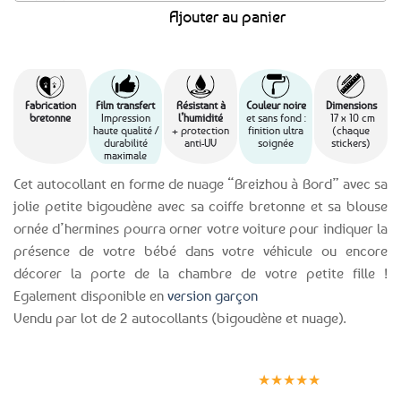
Ajouter au panier
Fabrication
Film transfert
Résistant à
Couleur noire
Dimensions
bretonne
Impression
l’humidité
et sans fond :
17 x 10 cm
haute qualité /
+ protection
finition ultra
(chaque
durabilité
anti-UV
soignée
stickers)
maximale
Cet autocollant en forme de nuage “Breizhou à Bord” avec sa
jolie petite bigoudène avec sa coiffe bretonne et sa blouse
ornée d’hermines pourra orner votre voiture pour indiquer la
présence de votre bébé dans votre véhicule ou encore
décorer la porte de la chambre de votre petite fille !
Egalement disponible en
version garçon
Vendu par lot de 2 autocollants (bigoudène et nuage).
Expédition le
Clients
Paiement
jour même
satisfaits
sécurisé
★★★★★
(voir conditions)