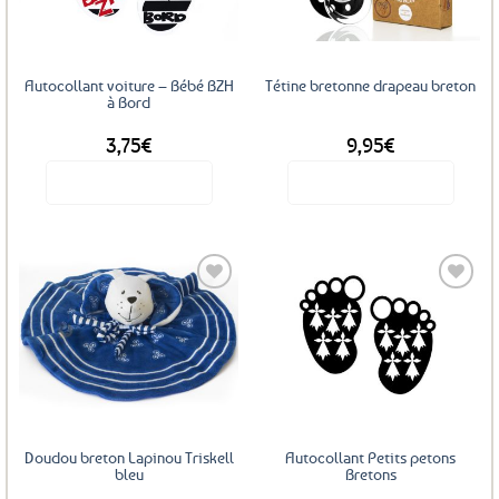
Autocollant voiture – Bébé BZH
Tétine bretonne drapeau breton
à Bord
3,75
€
9,95
€
Voir le produit
Voir le produit
Ce
produit
a
plusieurs
variations.
Les
Ajouter
Ajouter
options
aux
aux
favoris
favoris
peuvent
être
choisies
sur
Doudou breton Lapinou Triskell
Autocollant Petits petons
la
bleu
Bretons
page