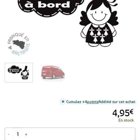
favoris
Cumulez +4
points
fidélité sur cet achat
4,95
€
En stock
quantité de Autocollant Breizhou à bord Bigoudène / Fille