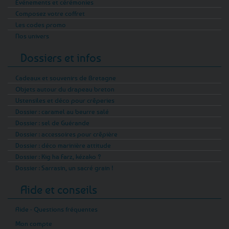
Evénements et cérémonies
Composez votre coffret
Les codes promo
Nos univers
Dossiers et infos
Cadeaux et souvenirs de Bretagne
Objets autour du drapeau breton
Ustensiles et déco pour crêperies
Dossier : caramel au beurre salé
Dossier : sel de Guérande
Dossier : accessoires pour crêpière
Dossier : déco marinière attitude
Dossier : Kig ha Farz, kézako ?
Dossier : Sarrasin, un sacré grain !
Aide et conseils
Aide - Questions fréquentes
Mon compte