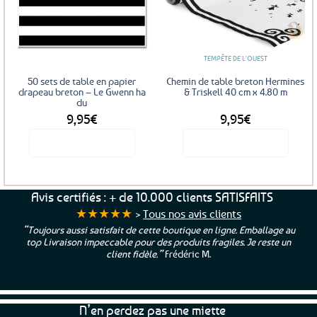
Ajouter
Ajouter
aux
aux
favoris
favoris
TEMPÊTE DE L'OUEST
50 sets de table en papier
Chemin de table breton Hermines
drapeau breton – Le Gwenn ha
& Triskell 40 cm x 4.80 m
du
9,95
€
9,95
€
Voir le produit
Voir le produit
Avis certifiés : + de 10.000 clients SATISFAITS
★★★★★
>
Tous nos avis clients
“Toujours aussi satisfait de cette boutique en ligne. Emballage au
top Livraison impeccable pour des produits fragiles. Je reste un
client fidèle.”
Frédéric M.
N’en perdez pas une miette