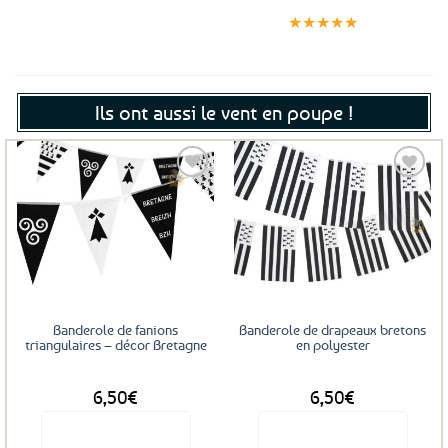
Clients
Paiement
jour même
satisfaits
sécurisé
★★★★★
(voir conditions)
Ils ont aussi le vent en poupe !
Ajouter
Ajouter
aux
aux
favoris
favoris
Banderole de fanions
Banderole de drapeaux bretons
triangulaires – décor Bretagne
en polyester
DÈS
DÈS
6,50
€
6,50
€
Voir le produit
Voir le produit