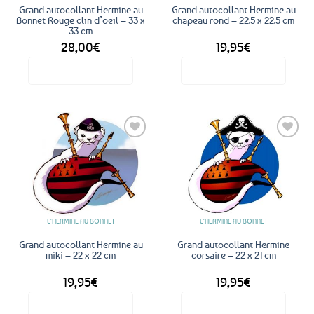
Grand autocollant Hermine au
Grand autocollant Hermine au
Bonnet Rouge clin d’oeil – 33 x
chapeau rond – 22.5 x 22.5 cm
33 cm
28,00
€
19,95
€
Voir le produit
Voir le produit
Ajouter
Ajouter
aux
aux
favoris
favoris
L'HERMINE AU BONNET
L'HERMINE AU BONNET
Grand autocollant Hermine au
Grand autocollant Hermine
miki – 22 x 22 cm
corsaire – 22 x 21 cm
19,95
€
19,95
€
Voir le produit
Voir le produit