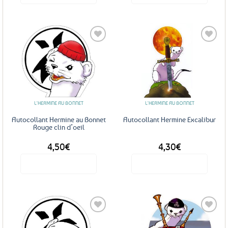
Ajouter
Ajouter
aux
aux
favoris
favoris
L'HERMINE AU BONNET
L'HERMINE AU BONNET
Autocollant Hermine au Bonnet
Autocollant Hermine Excalibur
Rouge clin d’oeil
4,50
€
4,30
€
Voir le produit
Voir le produit