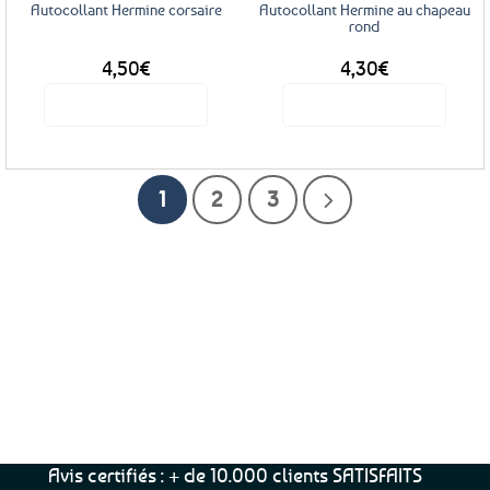
Autocollant Hermine corsaire
Autocollant Hermine au chapeau
rond
4,50
€
4,30
€
Voir le produit
Voir le produit
1
2
3
Service Client
Livraison
Paiements
Clients
Offerte
Sécurisés
Satisfaits
dès
100%
à votre écoute !
69€ d’achats
★★★★★
Avis certifiés : + de 10.000 clients SATISFAITS