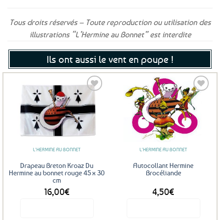
Tous droits réservés – Toute reproduction ou utilisation des
illustrations “L’Hermine au Bonnet” est interdite
Ils ont aussi le vent en poupe !
Ajouter
Ajouter
aux
aux
favoris
favoris
L'HERMINE AU BONNET
L'HERMINE AU BONNET
Drapeau Breton Kroaz Du
Autocollant Hermine
Hermine au bonnet rouge 45 x 30
Brocéliande
cm
16,00
€
4,50
€
Voir le produit
Voir le produit