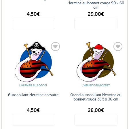
Hermine au bonnet rouge 90 x 60
cm
4,50
€
29,00
€
Voir le produit
Voir le produit
Ajouter
Ajouter
aux
aux
favoris
favoris
L'HERMINE AU BONNET
L'HERMINE AU BONNET
Autocollant Hermine corsaire
Grand autocollant Hermine au
bonnet rouge 38.5 x 36 cm
4,50
€
28,00
€
Voir le produit
Voir le produit