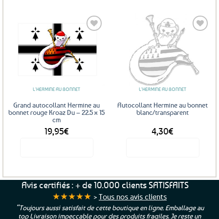
Ajouter
Ajouter
aux
aux
favoris
favoris
L'HERMINE AU BONNET
L'HERMINE AU BONNET
Grand autocollant Hermine au
Autocollant Hermine au bonnet
bonnet rouge Kroaz Du – 22.5 x 15
blanc/transparent
cm
19,95
€
4,30
€
Voir le produit
Voir le produit
Avis certifiés : + de 10.000 clients SATISFAITS
★★★★★
>
Tous nos avis clients
“Toujours aussi satisfait de cette boutique en ligne. Emballage au
top Livraison impeccable pour des produits fragiles. Je reste un