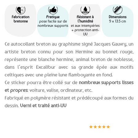
Fabrication
Pratique
Résistant à
Dimensions
bretonne
pose facile sur de
l’humidité
9 x 13.5 cm
nombreux supports
et aux intempéries
+ protection anti-
UV
Ce autocollant breton au graphisme signé Jacques Gauvry, un
artiste breton connu pour son Hermine au bonnet rouge,
représente une blanche hermine, animal breton de noblesse,
dans l’esprit Excalibur avec sa grande épée aux motifs
celtiques avec une pleine lune flamboyante en fond.
Ce sticker pourra être collé sur de
nombreux supports lisses
et propres
: voiture, valise, ordinateur, etc.
Fabriqué en polymère résistant et prédécoupé aux formes du
dessin.
Verni et traité anti-UV
Expédition le
Clients
Paiement
jour même
satisfaits
sécurisé
★★★★★
(voir conditions)