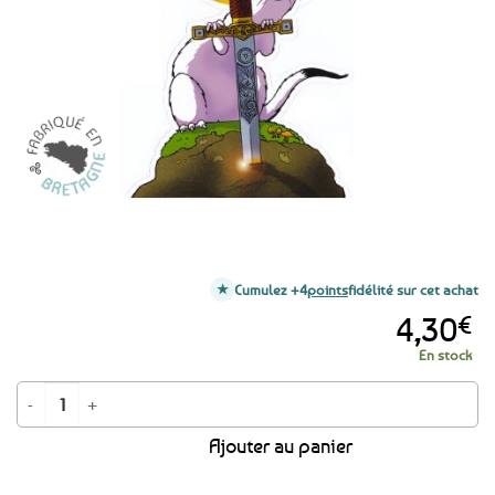
favoris
Cumulez +4
points
fidélité sur cet achat
4,30
€
En stock
quantité de Autocollant Hermine Excalibur
Ajouter au panier