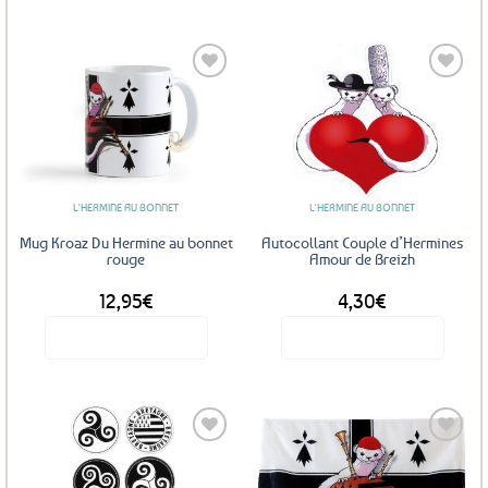
Ajouter
Ajouter
aux
aux
favoris
favoris
L'HERMINE AU BONNET
L'HERMINE AU BONNET
Mug Kroaz Du Hermine au bonnet
Autocollant Couple d’Hermines
rouge
Amour de Breizh
12,95
€
4,30
€
Voir le produit
Voir le produit