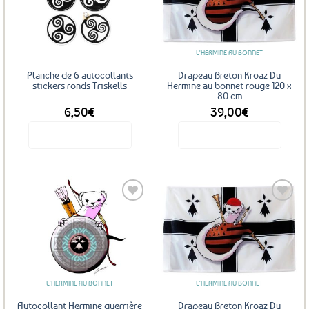
Ajouter
Ajouter
aux
aux
favoris
favoris
L'HERMINE AU BONNET
Planche de 6 autocollants
Drapeau Breton Kroaz Du
stickers ronds Triskells
Hermine au bonnet rouge 120 x
80 cm
6,50
€
39,00
€
Voir le produit
Voir le produit
Ajouter
Ajouter
aux
aux
favoris
favoris
L'HERMINE AU BONNET
L'HERMINE AU BONNET
Autocollant Hermine guerrière
Drapeau Breton Kroaz Du