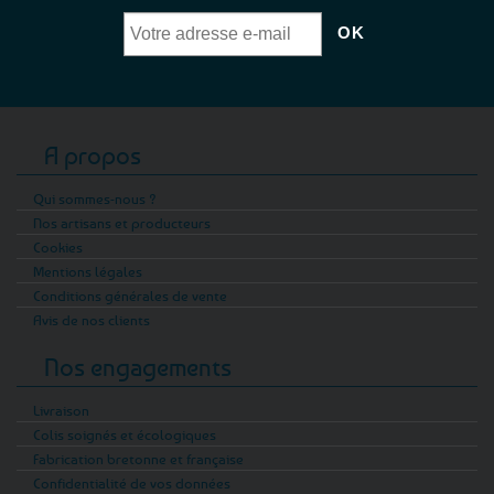
A propos
Qui sommes-nous ?
Nos artisans et producteurs
Cookies
Mentions légales
Conditions générales de vente
Avis de nos clients
Nos engagements
Livraison
Colis soignés et écologiques
Fabrication bretonne et française
Confidentialité de vos données