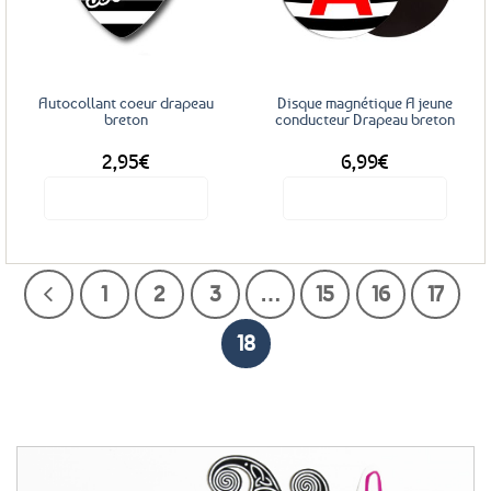
aux
aux
favoris
favoris
Autocollant coeur drapeau
Disque magnétique A jeune
breton
conducteur Drapeau breton
2,95
€
6,99
€
Voir le produit
Voir le produit
1
2
3
…
15
16
17
18