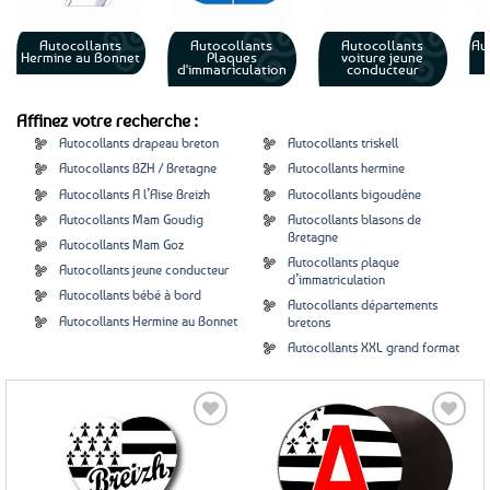
Autocollants
Autocollants
Autocollants
Au
Hermine au Bonnet
Plaques
voiture jeune
d'immatriculation
conducteur
Affinez votre recherche :
Autocollants drapeau breton
Autocollants triskell
Autocollants BZH / Bretagne
Autocollants hermine
Autocollants A l’Aise Breizh
Autocollants bigoudène
Autocollants Mam Goudig
Autocollants blasons de
Bretagne
Autocollants Mam Goz
Autocollants plaque
Autocollants jeune conducteur
d’immatriculation
Autocollants bébé à bord
Autocollants départements
Autocollants Hermine au Bonnet
bretons
Autocollants XXL grand format
Ajouter
Ajouter