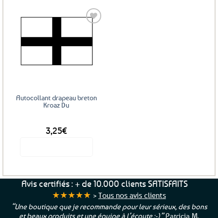
produit
a
plusieurs
variations.
Les
Ajouter
options
aux
favoris
peuvent
être
choisies
sur
Autocollant drapeau breton
la
Kroaz Du
page
DÈS
du
3,25
€
produit
Voir le produit
Ce
produit
a
Avis certifiés : + de 10.000 clients SATISFAITS
plusieurs
★★★★★
>
Tous nos avis clients
variations.
“Une boutique que je recommande pour leur sérieux, des bons
Les
et beaux produits et une équipe à l’écoute :-)”
Patricia M.