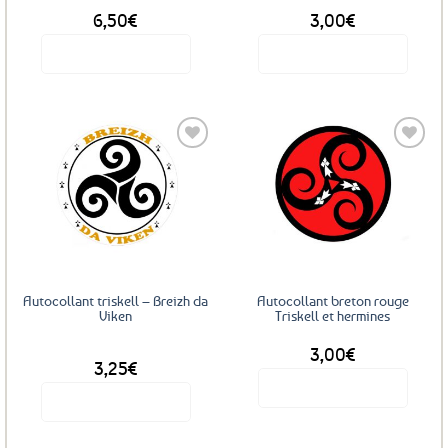
6,50
€
3,00
€
Voir le produit
Voir le produit
Ajouter
Ajouter
aux
aux
favoris
favoris
Autocollant triskell – Breizh da
Autocollant breton rouge
Viken
Triskell et hermines
3,00
€
DÈS
3,25
€
Voir le produit
Voir le produit
Ce