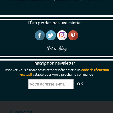
options
peuvent
être
choisies
N’en perdez pas une miette
sur
la
page
du
produit
Notre blog
Inscription newsletter
Inscrivez-vous à notre newsletter et bénéficiez d'un
code de réduction
exclusif
valable pour votre prochaine commande
A propos