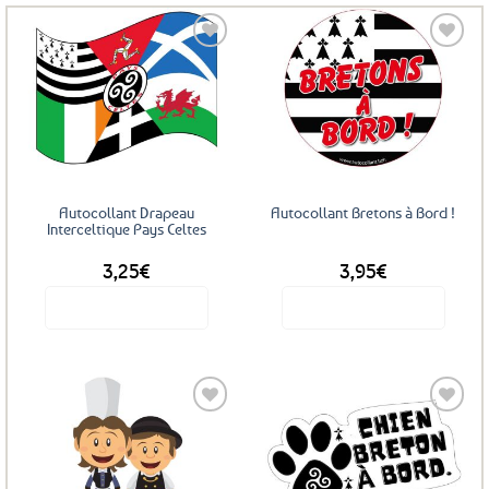
Ajouter
Ajouter
aux
aux
favoris
favoris
Autocollant Drapeau
Autocollant Bretons à Bord !
Interceltique Pays Celtes
3,25
€
3,95
€
Voir le produit
Voir le produit
Ajouter
Ajouter
aux
aux