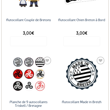
favoris
favoris
Autocollant Couple de Bretons
Autocollant Chien Breton à Bord
3,00
€
3,00
€
Voir le produit
Voir le produit
Ajouter
Ajouter
aux
aux
favoris
favoris
Planche de 9 autocollants
Autocollant Made in Breizh
Triskell / Bretagne