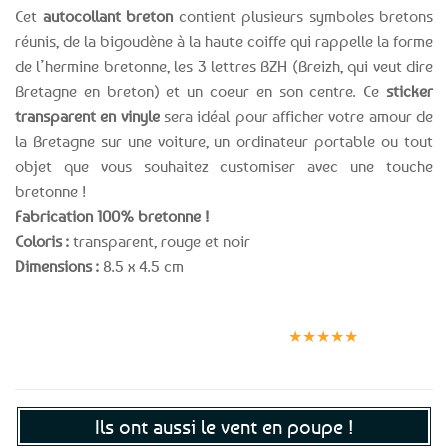
Cet
autocollant breton
contient plusieurs symboles bretons
réunis, de la bigoudène à la haute coiffe qui rappelle la forme
de l’hermine bretonne, les 3 lettres BZH (Breizh, qui veut dire
Bretagne en breton) et un coeur en son centre. Ce
sticker
transparent en vinyle
sera idéal pour afficher votre amour de
la Bretagne sur une voiture, un ordinateur portable ou tout
objet que vous souhaitez customiser avec une touche
bretonne !
Fabrication 100% bretonne !
Coloris :
transparent, rouge et noir
Dimensions :
8.5 x 4.5 cm
Expédition le
Clients
Paiement
jour même
satisfaits
sécurisé
★★★★★
(voir conditions)
Ils ont aussi le vent en poupe !