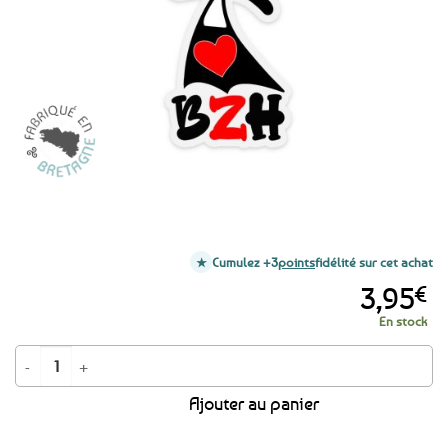
favoris
Cumulez +3
points
fidélité sur cet achat
3,95
€
En stock
quantité de Autocollant Bigoudène BZH
Ajouter au panier