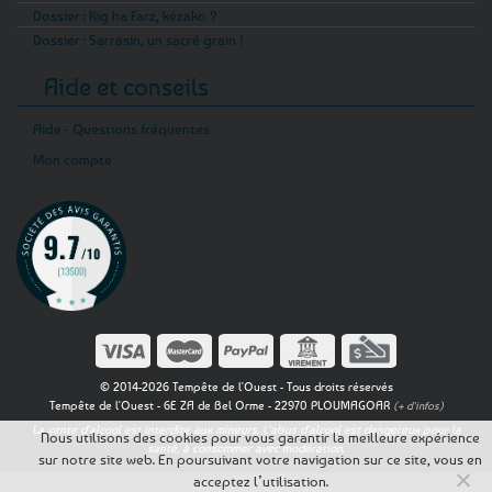
Dossier : Kig ha Farz, kézako ?
Dossier : Sarrasin, un sacré grain !
Aide et conseils
Aide - Questions fréquentes
Mon compte
© 2014-2026 Tempête de l'Ouest - Tous droits réservés
Tempête de l'Ouest - 6E ZA de Bel Orme - 22970 PLOUMAGOAR
(+ d'infos)
La vente d'alcool est interdite aux mineurs. L'abus d'alcool est dangereux pour la
Nous utilisons des cookies pour vous garantir la meilleure expérience
santé, à consommer avec modération.
sur notre site web. En poursuivant votre navigation sur ce site, vous en
acceptez l’utilisation.