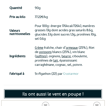
Quantité
90g
Prix au kilo
77.22€/kg
Pour 100g : énergie 176kcal/726kJ, matières
grasses 13g dont acides gras saturés 8.6g,
Valeurs
nutritionnelles
glucides 3.1g dont sucres 1.3g, protéines 10g,
sel 0.6g
Crème
fraîche, chair d’
ormeaux
(25%), filet
de
poissons
blancs (25%), vin blanc
Ingrédients
(
sulfites
), oignons,
beurre
, ciboulette,
protéines de
lait
, épaississant:
carraghénane, cognac, sel, poivre.
Fabriqué à
St-Agathon (22) par
Crustarmor
Ils ont aussi le vent en poupe !