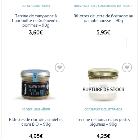
CONSERVERIE HÉNAFF
BREIZH'ILLETTES / CONSERVERIE DU TRÉGOR
Terrine de campagne à
Rillettes de lotte de Bretagne au
l’andouille de Guémené et
pamplemousse – 90g
pommes – 90g
3,60
€
5,95
€
Voir le produit
Voir le produit
Ajouter
Ajouter
RUPTURE DE STOCK
aux
aux
favoris
favoris
CONSERVERIE HÉNAFF
CONSERVERIE CRUSTARMOR
Rillettes de dorade au miel et
Terrine de homard aux petits
cidre BIO – 90g
légumes – 90g
4,95
€
4,25
€