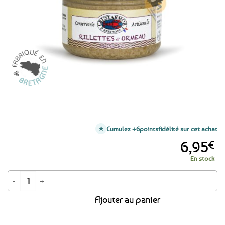
favoris
Cumulez +6
points
fidélité sur cet achat
6,95
€
En stock
quantité de Rillettes d'ormeaux traditionnelles - 90g
Ajouter au panier