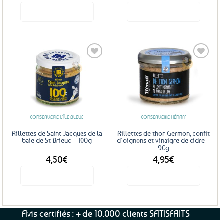
Voir le produit
Voir le produit
Ajouter
Ajouter
aux
aux
favoris
favoris
CONSERVERIE L'ÎLE BLEUE
CONSERVERIE HÉNAFF
Rillettes de Saint-Jacques de la
Rillettes de thon Germon, confit
baie de St-Brieuc – 100g
d’oignons et vinaigre de cidre –
90g
4,50
€
4,95
€
Voir le produit
Voir le produit
Avis certifiés : + de 10.000 clients SATISFAITS