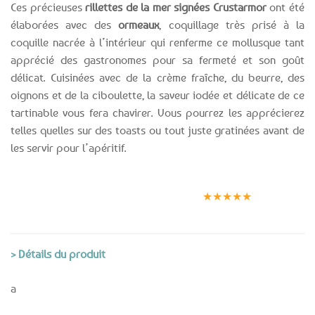
Ces précieuses
rillettes de la mer signées Crustarmor
ont été
élaborées avec des
ormeaux
, coquillage très prisé à la
coquille nacrée à l’intérieur qui renferme ce mollusque tant
apprécié des gastronomes pour sa fermeté et son goût
délicat. Cuisinées avec de la crème fraîche, du beurre, des
oignons et de la ciboulette, la saveur iodée et délicate de ce
tartinable vous fera chavirer. Vous pourrez les apprécierez
telles quelles sur des toasts ou tout juste gratinées avant de
les servir pour l’apéritif.
Expédition le
Clients
Paiement
jour même
satisfaits
sécurisé
★★★★★
(voir conditions)
> Détails du produit
a