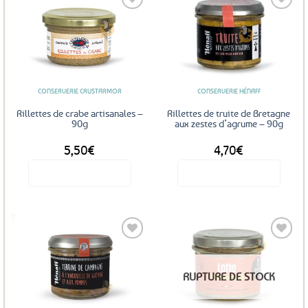
Ajouter
Ajouter
aux
aux
favoris
favoris
CONSERVERIE CRUSTARMOR
CONSERVERIE HÉNAFF
Rillettes de crabe artisanales –
Rillettes de truite de Bretagne
90g
aux zestes d’agrume – 90g
5,50
€
4,70
€
Voir le produit
Voir le produit
Ajouter
Ajouter
RUPTURE DE STOCK
aux
aux
favoris
favoris