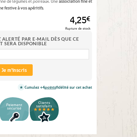
ienne de légumes et poireaux. Une
association fine et
 festive à vos apéritifs
.
4,25
€
Rupture de stock
Z ALERTÉ PAR E-MAIL DÈS QUE CE
T SERA DISPONIBLE
Je m'inscris
Cumulez +4
points
fidélité sur cet achat
Clients
Paiement
satisfaits
sécurisé
★★★★★