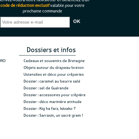
code de réduction exclusif
valable pour votre
prochaine commande
que je pouvais pas
“C’est agréable et tout aussi rassurant
“
 ;)
de constater qu’il n’y a pas de petite
l’oue
e de mon achat et
commande, mais un client à satisfaire.”
rapid
gez rien”
Jade C.
Guy H.
Vive 
Dossiers et infos
PRO
Cadeaux et souvenirs de Bretagne
Objets autour du drapeau breton
Ustensiles et déco pour crêperies
Dossier : caramel au beurre salé
Dossier : sel de Guérande
Dossier : accessoires pour crêpière
Dossier : déco marinière attitude
Dossier : Kig ha Farz, kézako ?
Dossier : Sarrasin, un sacré grain !