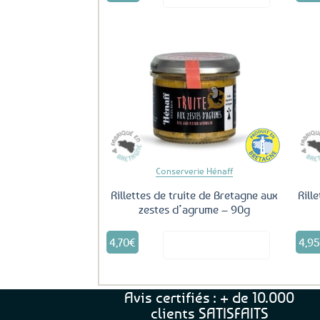
Ajouter
aux
favoris
Conserverie Hénaff
Rillettes de truite de Bretagne aux
Rill
zestes d’agrume – 90g
4,70
€
4,9
Voir le produit
Avis certifiés : + de 10.000
clients SATISFAITS