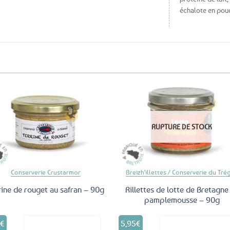
échalote en poud
Ajouter
Ajo
aux
a
RUPTURE DE STOCK
favoris
fav
Conserverie Crustarmor
Breizh'illettes / Conserverie du Tré
rine de rouget au safran – 90g
Rillettes de lotte de Bretagne
pamplemousse – 90g
0
€
5,95
€
Voir le produit
Voir le produ