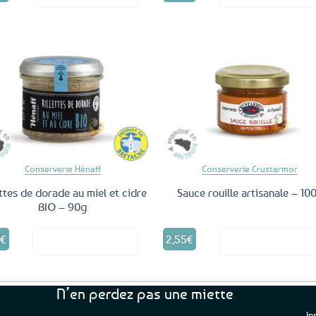
Ajouter
Ajo
aux
a
favoris
fav
Conserverie Hénaff
Conserverie Crustarmor
ettes de dorade au miel et cidre
Sauce rouille artisanale – 10
BIO – 90g
5
€
2,55
€
Voir le produit
Voir le produ
N’en perdez pas une miette
In