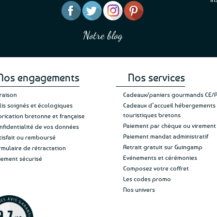
“J’ai mis 5 étoiles parce 
“Une boutique que je recommande pour
en mettre 6
leur sérieux, des bons et beaux produits
Notre blog
Je suis plus que satisfait
et une équipe à l’écoute :-)”
Patricia M.
de ma livraison. Ne chan
Nos engagements
Nos services
vraison
Cadeaux/paniers gourmands CE/
lis soignés et écologiques
Cadeaux d’accueil hébergements
touristiques bretons
brication bretonne et française
Paiement par chèque ou virement
nfidentialité de vos données
Paiement mandat administratif
tisfait ou remboursé
Retrait gratuit sur Guingamp
rmulaire de rétractation
Evénements et cérémonies
iement sécurisé
Composez votre coffret
Les codes promo
Nos univers