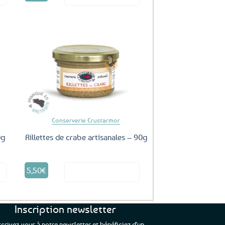
uter
Ajouter
ux
aux
oris
favoris
Conserverie Crustarmor
0g
Rillettes de crabe artisanales – 90g
5,50
€
it
Voir le produit
Inscription newsletter
scrivez-vous à notre newsletter et bénéficiez d'un