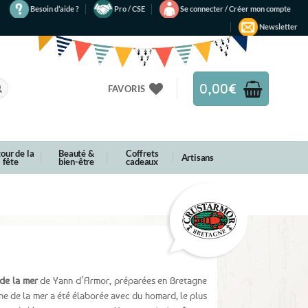
Besoin d’aide ?
Pro / CSE
Se connecter / Créer mon compte
Newsletter
0,00
€
FAVORIS
our de la
Beauté &
Coffrets
Artisans
fête
bien-être
cadeaux
 de la mer
de Yann d’Armor, préparées en Bretagne
ine de la mer a été élaborée avec du homard, le plus