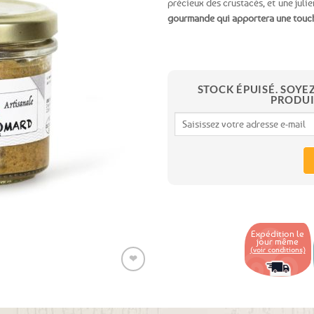
précieux des crustacés, et une jul
gourmande qui apportera une touche
Ajouter
aux
favoris
STOCK ÉPUISÉ. SOYE
PRODUI
Expédition le
jour même
(voir conditions)
❤
Ajouter