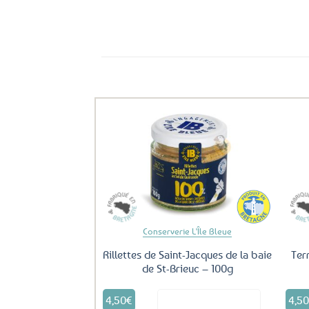
Ils ont aussi le vent en poupe !
Ajouter
aux
favoris
Conserverie L'Île Bleue
Rillettes de Saint-Jacques de la baie
Ter
de St-Brieuc – 100g
4,50
€
4,5
Voir le produit