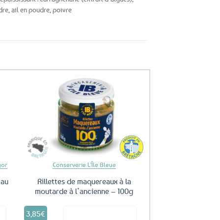
re, ail en poudre, poivre
uter
Ajouter
ux
aux
oris
favoris
gor
Conserverie L'Île Bleue
 au
Rillettes de maquereaux à la
moutarde à l’ancienne – 100g
3,85
€
it
Voir le produit