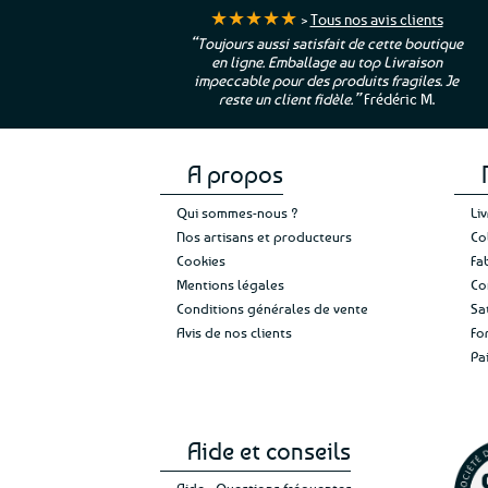
★★★★★
>
Tous nos avis clients
ur. La Bretagne à
“Toujours aussi satisfait de cette boutique
en ligne. Emballage au top Livraison
 moi qui suis si loin
impeccable pour des produits fragiles. Je
e”
Cathy P.
reste un client fidèle.”
Frédéric M.
A propos
Qui sommes-nous ?
Li
Nos artisans et producteurs
Co
Cookies
Fa
Mentions légales
Co
Conditions générales de vente
Sa
Avis de nos clients
Fo
Pa
Aide et conseils