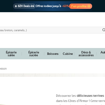
J’en profite 🐚
☀️ BZH Deals été
Offres iodées jusqu’à
–60%
🩷 CADEAU !
1 cadeau offert
dès 39€ d’achats
Voir cond. 🎁
📦 Livraison
En point relais dès
3,95€
seulement
Voir cond. 🚚
Épicerie
Épicerie
Déco &
Aut
Boissons
Cuisine
salée
sucrée
accessoires
OISSON
gumes – 90g
Découvrez les
délicieuses terrines
dans les Côtes d’Armor ! Cette terr