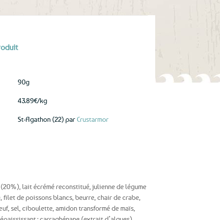
roduit
90g
43.89€/kg
St-Agathon (22) par
Crustarmor
(20%), lait écrémé reconstitué, julienne de légume
 filet de poissons blancs, beurre, chair de crabe,
uf, sel, ciboulette, amidon transformé de maïs,
 épaississant : carraghénane (extrait d’algues),