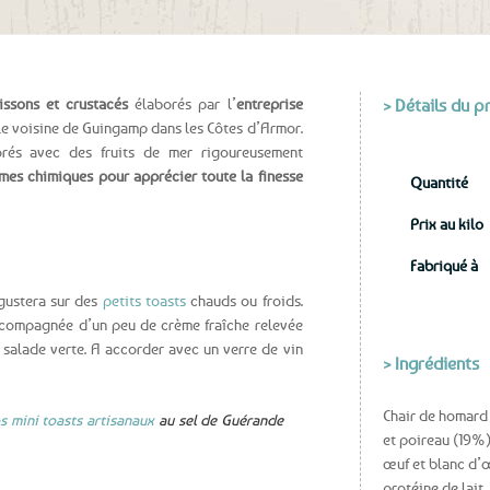
aux
favoris
issons et crustacés
élaborés par l’
entreprise
> Détails du p
lle voisine de Guingamp dans les Côtes d’Armor.
rés avec des fruits de mer rigoureusement
mes chimiques pour apprécier toute la finesse
Quantité
Prix au kilo
Fabriqué à
gustera sur des
petits toasts
chauds ou froids.
accompagnée d’un peu de crème fraîche relevée
 salade verte. A accorder avec un verre de vin
> Ingrédients
Chair de homard 
s mini toasts artisanaux
au sel de Guérande
et poireau (19%),
œuf et blanc d’œ
protéine de lait,