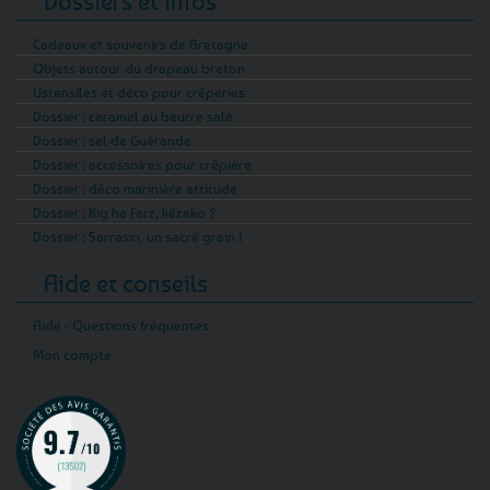
Dossiers et infos
Cadeaux et souvenirs de Bretagne
Objets autour du drapeau breton
Ustensiles et déco pour crêperies
Dossier : caramel au beurre salé
Dossier : sel de Guérande
Dossier : accessoires pour crêpière
Dossier : déco marinière attitude
Dossier : Kig ha Farz, kézako ?
Dossier : Sarrasin, un sacré grain !
Aide et conseils
Aide - Questions fréquentes
Mon compte