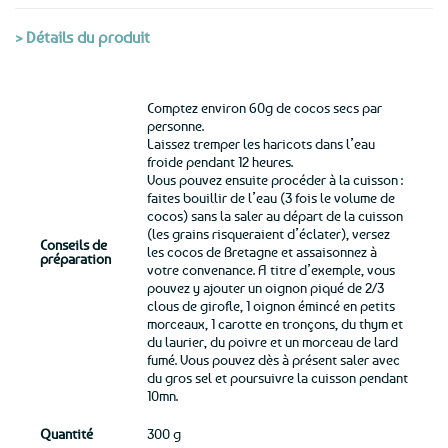
> Détails du produit
Comptez environ 60g de cocos secs par
personne.
Laissez tremper les haricots dans l’eau
froide pendant 12 heures.
Vous pouvez ensuite procéder à la cuisson :
faites bouillir de l’eau (3 fois le volume de
cocos) sans la saler au départ de la cuisson
(les grains risqueraient d’éclater), versez
Conseils de
les cocos de Bretagne et assaisonnez à
préparation
votre convenance. A titre d’exemple, vous
pouvez y ajouter un oignon piqué de 2/3
clous de girofle, 1 oignon émincé en petits
morceaux, 1 carotte en tronçons, du thym et
du laurier, du poivre et un morceau de lard
fumé. Vous pouvez dès à présent saler avec
du gros sel et poursuivre la cuisson pendant
10mn.
Quantité
300 g