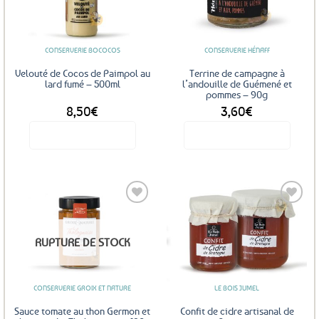
options
aux
aux
favoris
favoris
peuvent
être
CONSERVERIE BOCOCOS
CONSERVERIE HÉNAFF
choisies
sur
Velouté de Cocos de Paimpol au
Terrine de campagne à
la
lard fumé – 500ml
l’andouille de Guémené et
pommes – 90g
page
8,50
€
3,60
€
du
produit
Voir le produit
Voir le produit
Ajouter
Ajouter
RUPTURE DE STOCK
aux
aux
favoris
favoris
CONSERVERIE GROIX ET NATURE
LE BOIS JUMEL
Sauce tomate au thon Germon et
Confit de cidre artisanal de