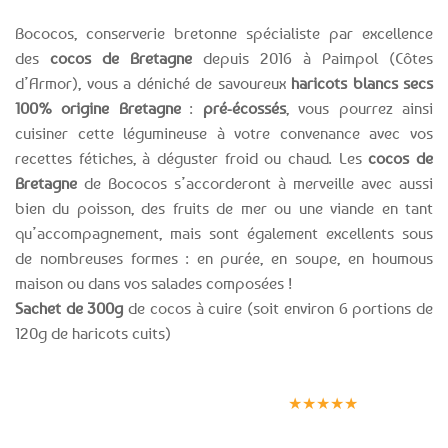
Bococos, conserverie bretonne spécialiste par excellence
des
cocos de Bretagne
depuis 2016 à Paimpol (Côtes
d’Armor), vous a déniché de savoureux
haricots blancs secs
100% origine Bretagne
:
pré-écossés
, vous pourrez ainsi
cuisiner cette légumineuse à votre convenance avec vos
recettes fétiches, à déguster froid ou chaud. Les
cocos de
Bretagne
de Bococos s’accorderont à merveille avec aussi
bien du poisson, des fruits de mer ou une viande en tant
qu’accompagnement, mais sont également excellents sous
de nombreuses formes : en purée, en soupe, en houmous
maison ou dans vos salades composées !
Sachet de 300g
de cocos à cuire (soit environ 6 portions de
120g de haricots cuits)
Expédition le
Clients
Paiement
jour même
satisfaits
sécurisé
★★★★★
(voir conditions)