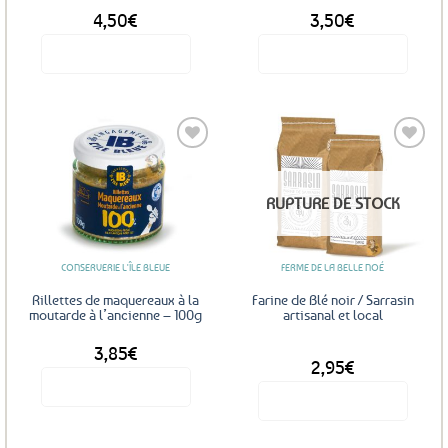
page
4,50
€
3,50
€
du
produit
Voir le produit
Voir le produit
Ajouter
Ajouter
RUPTURE DE STOCK
aux
aux
favoris
favoris
CONSERVERIE L'ÎLE BLEUE
FERME DE LA BELLE NOÉ
Rillettes de maquereaux à la
Farine de Blé noir / Sarrasin
moutarde à l’ancienne – 100g
artisanal et local
3,85
€
DÈS
2,95
€
Voir le produit
Voir le produit
Ce