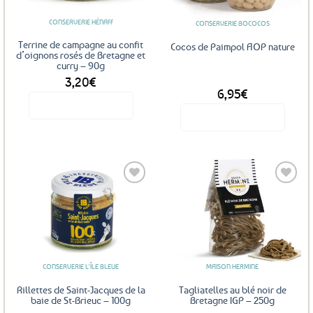
CONSERVERIE HÉNAFF
CONSERVERIE BOCOCOS
Terrine de campagne au confit
Cocos de Paimpol AOP nature
d’oignons rosés de Bretagne et
curry – 90g
3,20
€
DÈS
6,95
€
Voir le produit
Voir le produit
Ce
produit
a
plusieurs
variations.
Les
Ajouter
Ajouter
options
aux
aux
favoris
favoris
peuvent
être
CONSERVERIE L'ÎLE BLEUE
MAISON HERMINE
choisies
sur
Rillettes de Saint-Jacques de la
Tagliatelles au blé noir de
la
baie de St-Brieuc – 100g
Bretagne IGP – 250g