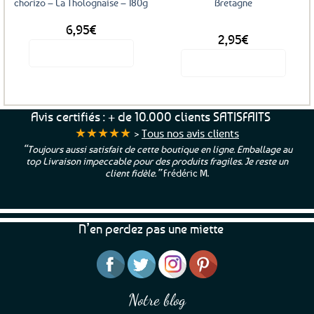
chorizo – La Tholognaise – 180g
Bretagne
6,95
€
DÈS
2,95
€
Voir le produit
Voir le produit
Ce
produit
a
Avis certifiés : + de 10.000 clients SATISFAITS
plusieurs
★★★★★
>
Tous nos avis clients
variations.
 au
“Une boutique que je recommande pour leur sérieux, des bon
Les
un
et beaux produits et une équipe à l’écoute :-)”
Patricia M.
options
peuvent
être
choisies
N’en perdez pas une miette
sur
la
page
du
produit
Notre blog