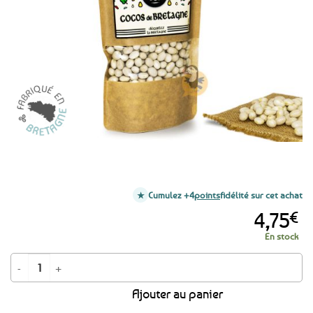
aux
favoris
Cumulez +4
points
fidélité sur cet achat
4,75
€
En stock
quantité de Cocos / Haricots blancs secs origine Bretagne - 300g
Ajouter au panier