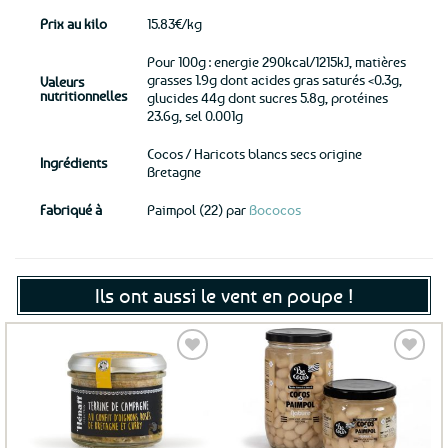
Prix au kilo
15.83€/kg
Pour 100g : energie 290kcal/1215kJ, matières
grasses 1.9g dont acides gras saturés <0.3g,
Valeurs
nutritionnelles
glucides 44g dont sucres 5.8g, protéines
23.6g, sel 0.001g
Cocos / Haricots blancs secs origine
Ingrédients
Bretagne
Fabriqué à
Paimpol (22) par
Bococos
Ils ont aussi le vent en poupe !
Ajouter
Ajouter
aux
aux
favoris
favoris