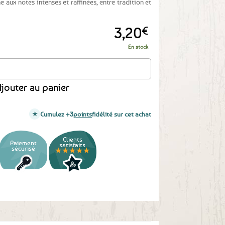
 aux notes intenses et raffinées, entre tradition et
3,20
€
En stock
 confit d'oignons rosés de Bretagne et curry - 90g
jouter au panier
Cumulez +3
points
fidélité sur cet achat
Clients
Paiement
satisfaits
sécurisé
★★★★★