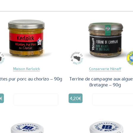
Ajouter
Ajo
aux
a
favoris
fav
Maison Kerloïck
Conserverie Hénaff
ettes pur porc au chorizo – 90g
Terrine de campagne aux algue
Bretagne – 90g
5
€
4,20
€
Voir le produit
Voir le produ
Ajouter
Ajo