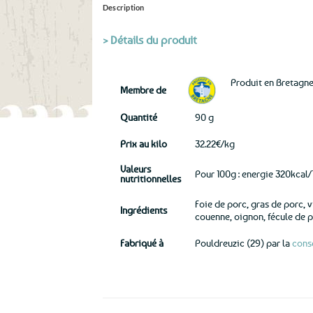
Description
> Détails du produit
Produit en Bretagn
Membre de
Quantité
90 g
Prix au kilo
32.22€/kg
Valeurs
Pour 100g : energie 320kcal/1
nutritionnelles
Foie de porc, gras de porc, 
Ingrédients
couenne, oignon, fécule de po
Fabriqué à
Pouldreuzic (29) par la
cons