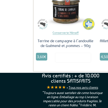
aux
favoris
Conserverie Hénaff
Terrine de campagne à l’andouille
Rille
de Guémené et pommes – 90g
3,60
€
4,5
Voir le produit
Avis certifiés : + de 10.000
clients SATISFAITS
★★★★★
>
Tous nos avis clients
ur. La Bretagne à
“Toujours aussi satisfait de cette boutique
en ligne. Emballage au top Livraison
 moi qui suis si loin
impeccable pour des produits fragiles. Je
e”
Cathy P.
reste un client fidèle.”
Frédéric M.