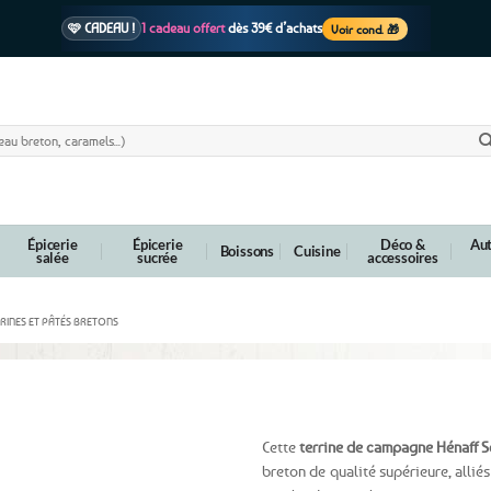
🩷 CADEAU !
1 cadeau offert
dès 39€ d’achats
Voir cond. 🎁
📦 Livraison
En point relais dès
3,95€
seulement
Voir cond. 🚚
Épicerie
Épicerie
Déco &
Aut
Boissons
Cuisine
salée
sucrée
accessoires
RRINES ET PÂTÉS BRETONS
oignons rosés de Bretagne et curry – 90g
Cette
terrine de campagne Hénaff S
breton de qualité supérieure, allié