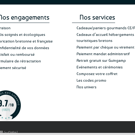
Nos engagements
Nos services
vraison
Cadeaux/paniers gourmands CE/
lis soignés et écologiques
Cadeaux d’accueil hébergements
touristiques bretons
brication bretonne et française
Paiement par chèque ou virement
nfidentialité de vos données
Paiement mandat administratif
tisfait ou remboursé
Retrait gratuit sur Guingamp
rmulaire de rétractation
Evénements et cérémonies
iement sécurisé
Composez votre coffret
Les codes promo
Nos univers
OAR
(+ d'infos)