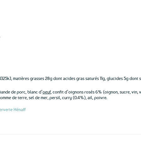
e
325kJ, matières grasses 28g dont acides gras saturés 11g, glucides 5g dont su
viande de porc, blanc d’
oeuf
, confit d’oignons rosés 6% (oignon, sucre, vin, vi
mme de terre, sel de mer, persil, curry (0.4%), ail, poivre.
erverie Hénaff