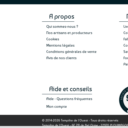
A propos
Qui sommes-nous ?
Li
Nos artisans et producteurs
Co
Cookies
Fa
Mentions légales
Co
Conditions générales de vente
Sa
Avis de nos clients
Fo
Pa
Aide et conseils
Aide - Questions fréquentes
Mon compte
© 2014-2026 Tempête de l'Ouest - Tous droits réservés
Tempête de l'Ouest - 6E ZA de Bel Orme - 22970 PLOUMAG