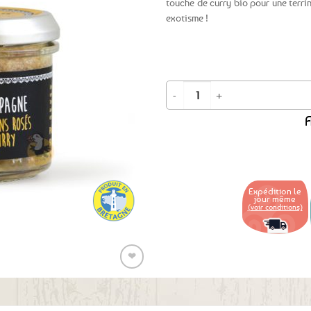
Ajouter
touche de curry bio pour une terrine
aux
exotisme !
favoris
quantité de Terrine de campagne au
A
Expédition le
jour même
(voir conditions)
❤
Ajouter
aux
favoris