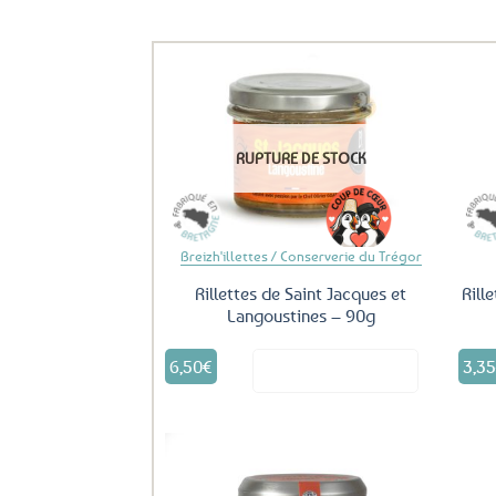
Ils ont aussi le vent en poupe !
Ajouter
aux
favoris
RUPTURE DE STOCK
Breizh'illettes / Conserverie du Trégor
Rillettes de Saint Jacques et
Rill
Langoustines – 90g
6,50
€
3,3
Voir le produit
Ajouter