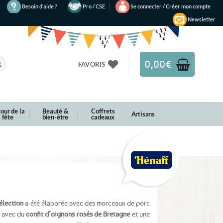
Besoin d’aide ?
Pro / CSE
Se connecter / Créer mon compte
Newsletter
0,00
€
FAVORIS
our de la
Beauté &
Coffrets
Artisans
fête
bien-être
cadeaux
élection
a été élaborée avec des morceaux de porc
s avec du
confit d’oignons rosés de Bretagne
et une