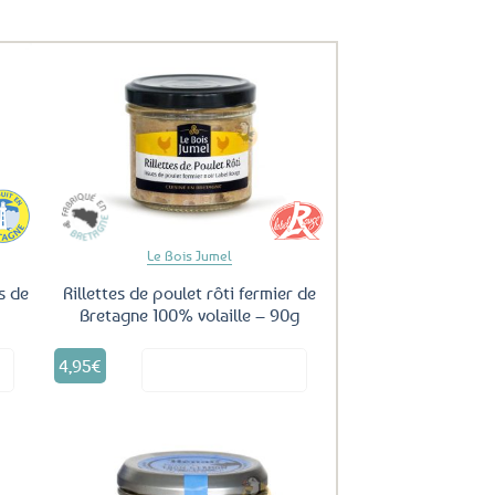
uter
Ajouter
ux
aux
oris
favoris
Le Bois Jumel
s de
Rillettes de poulet rôti fermier de
Bretagne 100% volaille – 90g
4,95
€
it
Voir le produit
uter
Ajouter