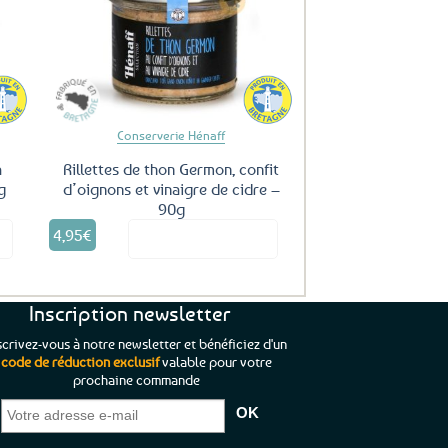
ux
aux
oris
favoris
Conserverie Hénaff
a
Rillettes de thon Germon, confit
g
d’oignons et vinaigre de cidre –
90g
4,95
€
it
Voir le produit
Inscription newsletter
scrivez-vous à notre newsletter et bénéficiez d'un
code de réduction exclusif
valable pour votre
prochaine commande
que je pouvais pas
“C’est agréable et tout aussi rassurant
“
 ;)
de constater qu’il n’y a pas de petite
l’oue
e de mon achat et
commande, mais un client à satisfaire.”
rapid
gez rien”
Jade C.
Guy H.
Vive 