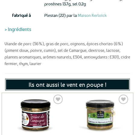
protéines 13.7g, sel 0.2g
Fabriqué à
Plestan (22) par la
Maison Kerloïck
> Ingrédients
Viande de porc (56%), gras de porc, oignons, épices chorizo (6%)
(piment doux, poivre, cumin), sel de Camargue, dextrose, lactose,
plantes aromatiques, arômes naturels, E504, antioxydants : E301), cidre
fermier, thym, laurier
Ils ont aussi le vent en poupe !
Ajouter
Ajouter
aux
aux
favoris
favoris