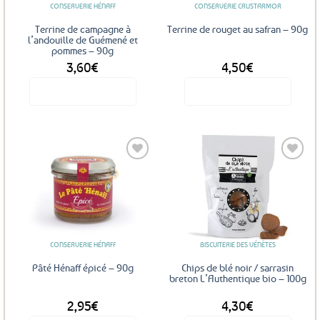
CONSERVERIE HÉNAFF
CONSERVERIE CRUSTARMOR
Terrine de campagne à
Terrine de rouget au safran – 90g
l’andouille de Guémené et
pommes – 90g
3,60
€
4,50
€
Voir le produit
Voir le produit
Ajouter
Ajouter
aux
aux
favoris
favoris
CONSERVERIE HÉNAFF
BISCUITERIE DES VÉNÈTES
Pâté Hénaff épicé – 90g
Chips de blé noir / sarrasin
breton L’Authentique bio – 100g
2,95
€
4,30
€