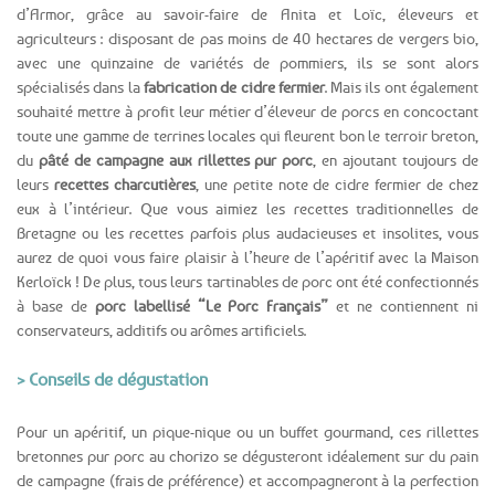
d’Armor, grâce au savoir-faire de Anita et Loïc, éleveurs et
agriculteurs : disposant de pas moins de 40 hectares de vergers bio,
avec une quinzaine de variétés de pommiers, ils se sont alors
spécialisés dans la
fabrication de cidre fermier
. Mais ils ont également
souhaité mettre à profit leur métier d’éleveur de porcs en concoctant
toute une gamme de terrines locales qui fleurent bon le terroir breton,
du
pâté de campagne aux rillettes pur porc
, en ajoutant toujours de
leurs
recettes charcutières
, une petite note de cidre fermier de chez
eux à l’intérieur. Que vous aimiez les recettes traditionnelles de
Bretagne ou les recettes parfois plus audacieuses et insolites, vous
aurez de quoi vous faire plaisir à l’heure de l’apéritif avec la Maison
Kerloïck ! De plus, tous leurs tartinables de porc ont été confectionnés
à base de
porc labellisé “Le Porc Français”
et ne contiennent ni
conservateurs, additifs ou arômes artificiels.
> Conseils de dégustation
Pour un apéritif, un pique-nique ou un buffet gourmand, ces rillettes
bretonnes pur porc au chorizo se dégusteront idéalement sur du pain
de campagne (frais de préférence) et accompagneront à la perfection