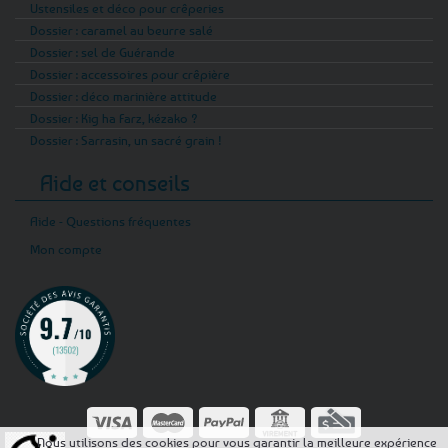
Ustensiles et déco pour crêperies
Dossier : caramel au beurre salé
Dossier : sel de Guérande
Dossier : accessoires pour crêpière
Dossier : déco marinière attitude
Dossier : Kig ha Farz, kézako ?
Dossier : Sarrasin, un sacré grain !
Aide et conseils
Aide - Questions fréquentes
Mon compte
Nous utilisons des cookies pour vous garantir la meilleure expérience