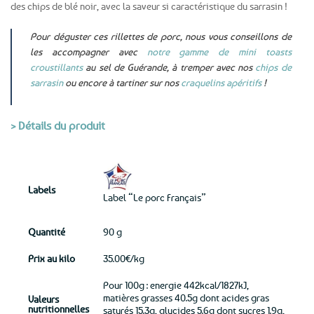
des chips de blé noir, avec la saveur si caractéristique du sarrasin !
Pour déguster ces rillettes de porc, nous vous conseillons de
les accompagner avec
notre gamme de mini toasts
croustillants
au sel de Guérande, à tremper avec nos
chips de
sarrasin
ou encore à tartiner sur nos
craquelins apéritifs
!
> Détails du produit
Labels
Label “Le porc Français”
Quantité
90 g
Prix au kilo
35.00€/kg
Pour 100g : energie 442kcal/1827kJ,
matières grasses 40.5g dont acides gras
Valeurs
nutritionnelles
saturés 15.3g, glucides 5.6g dont sucres 1.9g,