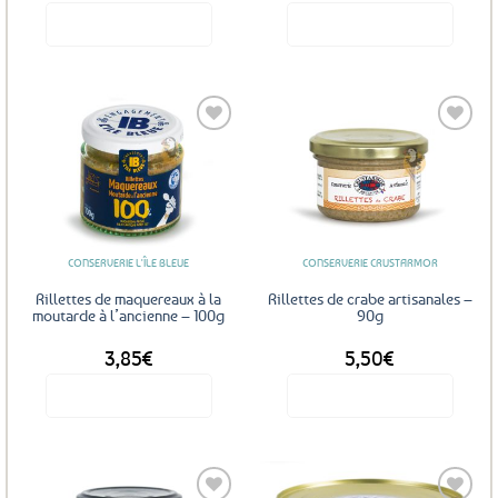
Voir le produit
Voir le produit
Ajouter
Ajouter
aux
aux
favoris
favoris
CONSERVERIE L'ÎLE BLEUE
CONSERVERIE CRUSTARMOR
Rillettes de maquereaux à la
Rillettes de crabe artisanales –
moutarde à l’ancienne – 100g
90g
3,85
€
5,50
€
Voir le produit
Voir le produit