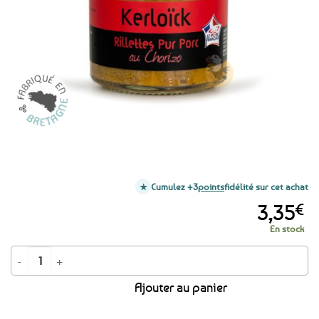
favoris
Cumulez +3
points
fidélité sur cet achat
3,35
€
En stock
quantité de Rillettes pur porc au chorizo – 90g
Ajouter au panier