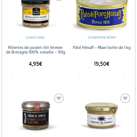
Ajouter
Ajouter
aux
aux
favoris
favoris
LE BOIS JUMEL
CONSERVERIE HÉNAFF
Rillettes de poulet rôti fermier
Pâté Hénaff – Maxi boîte de 1 kg
de Bretagne 100% volaille – 90g
4,95
€
19,50
€
Voir le produit
Voir le produit
Ajouter
Ajouter
aux
aux
favoris
favoris