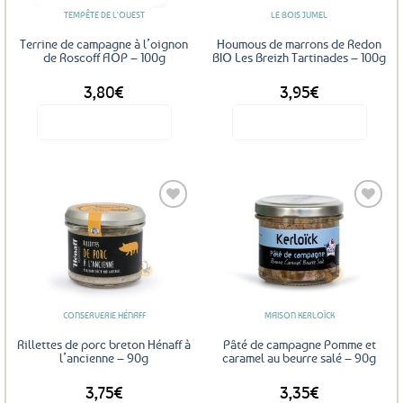
TEMPÊTE DE L'OUEST
LE BOIS JUMEL
Terrine de campagne à l’oignon
Houmous de marrons de Redon
de Roscoff AOP – 100g
BIO Les Breizh Tartinades – 100g
3,80
€
3,95
€
Voir le produit
Voir le produit
Ajouter
Ajouter
aux
aux
favoris
favoris
CONSERVERIE HÉNAFF
MAISON KERLOÏCK
Rillettes de porc breton Hénaff à
Pâté de campagne Pomme et
l’ancienne – 90g
caramel au beurre salé – 90g
3,75
€
3,35
€