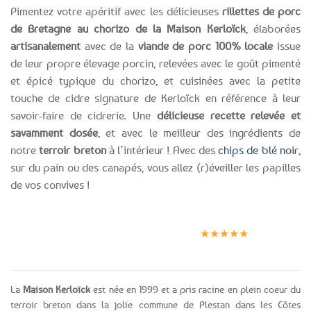
Pimentez votre apéritif avec les délicieuses
rillettes de porc
de Bretagne au chorizo de la Maison Kerloïck
, élaborées
artisanalement
avec de la
viande de porc 100% locale
issue
de leur propre élevage porcin, relevées avec le goût pimenté
et épicé typique du chorizo, et cuisinées avec la petite
touche de cidre signature de Kerloïck en référence à leur
savoir-faire de cidrerie. Une
délicieuse recette relevée et
savamment dosée
, et avec le meilleur des ingrédients de
notre
terroir breton
à l’intérieur ! Avec des
chips de blé noir
,
sur du pain ou des canapés, vous allez (r)éveiller les papilles
de vos convives !
Expédition le
Clients
Paiement
jour même
satisfaits
sécurisé
★★★★★
(voir conditions)
La
Maison Kerloïck
est née en 1999 et a pris racine en plein coeur du
terroir breton dans la jolie commune de Plestan dans les Côtes