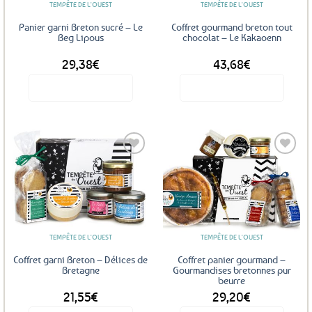
TEMPÊTE DE L'OUEST
TEMPÊTE DE L'OUEST
Panier garni Breton sucré – Le
Coffret gourmand breton tout
Beg Lipous
chocolat – Le Kakaoenn
29,38
€
43,68
€
Voir le produit
Voir le produit
Ajouter
Ajouter
aux
aux
favoris
favoris
TEMPÊTE DE L'OUEST
TEMPÊTE DE L'OUEST
Coffret garni Breton – Délices de
Coffret panier gourmand –
Bretagne
Gourmandises bretonnes pur
beurre
21,55
€
29,20
€