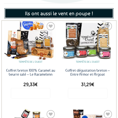
Ils ont aussi le vent en poupe !
Ajouter
Ajouter
aux
aux
favoris
favoris
TEMPÊTE DE L'OUEST
TEMPÊTE DE L'OUEST
Coffret breton 100% Caramel au
Coffret dégustation breton –
beurre salé – Le Karamelenn
Entre Armor et Argoat
29,33
€
31,29
€
Voir le produit
Voir le produit