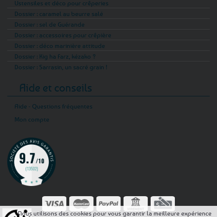
Ustensiles et déco pour crêperies
Dossier : caramel au beurre salé
Dossier : sel de Guérande
Dossier : accessoires pour crêpière
Dossier : déco marinière attitude
Dossier : Kig ha Farz, kézako ?
Dossier : Sarrasin, un sacré grain !
Aide et conseils
Aide - Questions fréquentes
Mon compte
Nous utilisons des cookies pour vous garantir la meilleure expérience