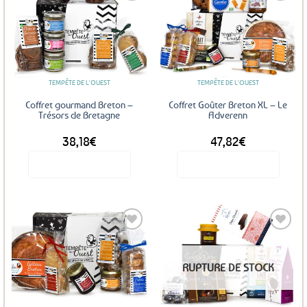
Ajouter
Ajouter
aux
aux
favoris
favoris
TEMPÊTE DE L'OUEST
TEMPÊTE DE L'OUEST
Coffret gourmand Breton –
Coffret Goûter Breton XL – Le
Trésors de Bretagne
Adverenn
38,18
€
47,82
€
Voir le produit
Voir le produit
Ajouter
Ajouter
RUPTURE DE STOCK
aux
aux
favoris
favoris