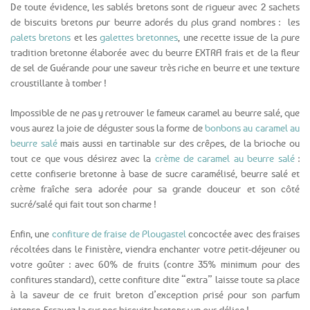
De toute évidence, les sablés bretons sont de rigueur avec 2 sachets
de biscuits bretons pur beurre adorés du plus grand nombres : les
palets bretons
et les
galettes bretonnes
, une recette issue de la pure
tradition bretonne élaborée avec du beurre EXTRA frais et de la fleur
de sel de Guérande pour une saveur très riche en beurre et une texture
croustillante à tomber !
Impossible de ne pas y retrouver le fameux caramel au beurre salé, que
vous aurez la joie de déguster sous la forme de
bonbons au caramel au
beurre salé
mais aussi en tartinable sur des crêpes, de la brioche ou
tout ce que vous désirez avec la
crème de caramel au beurre salé
:
cette confiserie bretonne à base de sucre caramélisé, beurre salé et
crème fraîche sera adorée pour sa grande douceur et son côté
sucré/salé qui fait tout son charme !
Enfin, une
confiture de fraise de Plougastel
concoctée avec des fraises
récoltées dans le Finistère, viendra enchanter votre petit-déjeuner ou
votre goûter : avec 60% de fruits (contre 35% minimum pour des
confitures standard), cette confiture dite “extra” laisse toute sa place
à la saveur de ce fruit breton d’exception prisé pour son parfum
intense. Essayez-la sur nos biscuits bretons : un pur délice !