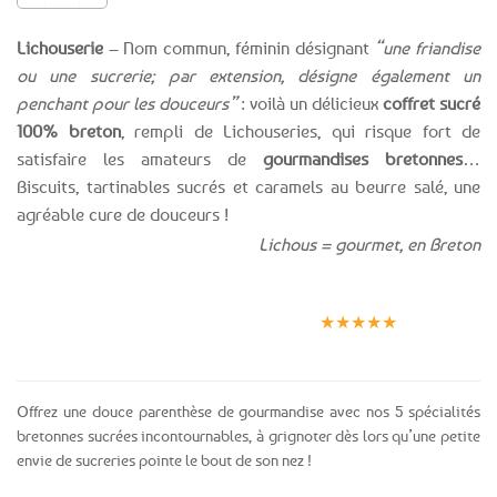
Lichouserie
– Nom commun, féminin désignant
“une friandise
ou une sucrerie; par extension, désigne également un
penchant pour les douceurs”
: voilà un délicieux
coffret sucré
100% breton
, rempli de Lichouseries, qui risque fort de
satisfaire les amateurs de
gourmandises bretonnes
…
Biscuits, tartinables sucrés et caramels au beurre salé, une
agréable cure de douceurs !
Lichous = gourmet, en Breton
Expédition le
Clients
Paiement
jour même
satisfaits
sécurisé
★★★★★
(voir conditions)
Offrez une douce parenthèse de gourmandise avec nos 5 spécialités
bretonnes sucrées incontournables, à grignoter dès lors qu’une petite
envie de sucreries pointe le bout de son nez !