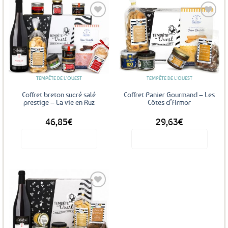
Ajouter
Ajouter
aux
aux
favoris
favoris
TEMPÊTE DE L'OUEST
TEMPÊTE DE L'OUEST
Coffret breton sucré salé
Coffret Panier Gourmand – Les
prestige – La vie en Ruz
Côtes d’Armor
46,85
€
29,63
€
Voir le produit
Voir le produit
Ajouter
aux
favoris