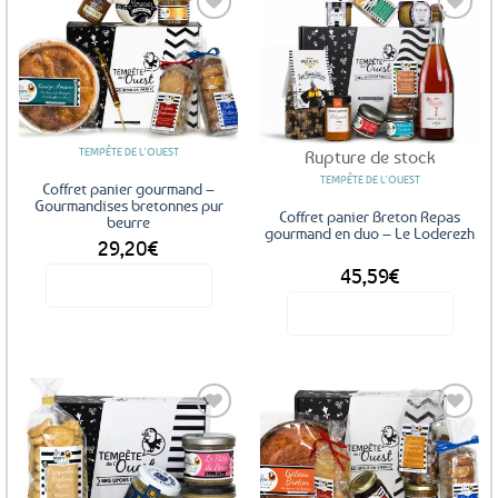
Ajouter
Ajouter
aux
aux
favoris
favoris
TEMPÊTE DE L'OUEST
Rupture de stock
TEMPÊTE DE L'OUEST
Coffret panier gourmand –
Gourmandises bretonnes pur
Coffret panier Breton Repas
beurre
gourmand en duo – Le Loderezh
29,20
€
45,59
€
Voir le produit
Voir le produit
Ajouter
Ajouter
aux
aux