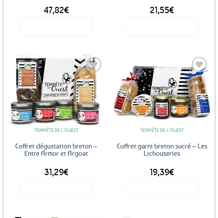
47,82
€
21,55
€
Voir le produit
Voir le produit
Ajouter
Ajouter
aux
aux
favoris
favoris
TEMPÊTE DE L'OUEST
TEMPÊTE DE L'OUEST
Coffret dégustation breton –
Coffret garni breton sucré – Les
Entre Armor et Argoat
Lichouseries
31,29
€
19,39
€
Voir le produit
Voir le produit