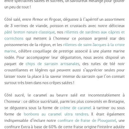
entre spécialités salées et sucrées, un savoureux mélange pour goûter
un peu de tout !
Côté salé, entre Armor et Argoat, dégustez à l’apéritif un assortiment
de 3 verrines de viande, poisson et crustacés avec notre délicieux
pâté breton nature classique
, nos
rillettes de sardines aux câpres et
cornichons
qui mettent à l’honneur ce poisson argenté star des
poissonneries de la région, et les
rillettes de saint-Jacques à la criste
marine
, célèbre coquillage de prestige associé à une plante marine
iodée. Pour accompagner leur dégustation, nous avons disposé un
paquet de
chips de sarrasin artisanales
, des tuiles de blé noir
croustillantes et légères qui peuvent aussi s’apprécier seules pour
laisser toute la place à la saveur intense du sarrasin que l’on connait
surtout très bien dans nos crêpes salées !
Côté sucré, le caramel au beurre salé est incontestablement à
l’honneur : ce délice sucré/salé, parmi les plus convoités en Bretagne,
se dégustera sous la forme de
crème de caramel
à tartiner ou sous
forme de
bonbons au caramel ultra tendres
. Il était également
indispensable d’inclure notre
confiture de fraise de Plougastel
, une
confiture Extra à base de 60% de cette fraise origine Finistère adulée