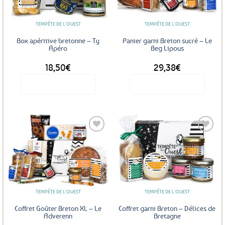
favoris
favoris
TEMPÊTE DE L'OUEST
TEMPÊTE DE L'OUEST
Box apéritive bretonne – Ty
Panier garni Breton sucré – Le
Apéro
Beg Lipous
18,50
€
29,38
€
Voir le produit
Voir le produit
Ajouter
Ajouter
aux
aux
favoris
favoris
TEMPÊTE DE L'OUEST
TEMPÊTE DE L'OUEST
Coffret Goûter Breton XL – Le
Coffret garni Breton – Délices de
Adverenn
Bretagne