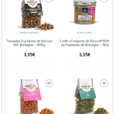
Ajouter
Ajouter
aux
aux
favoris
favoris
MAISON HERMINE
LE BOIS JUMEL
Torsades à la farine de blé noir
Confit d’oignons de Roscoff AOP
IGP Bretagne – 400g
au Pommeau de Bretagne – 110g
3,95
€
3,35
€
Voir le produit
Voir le produit
Ajouter
Ajouter
aux
aux
favoris
favoris