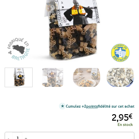
aux
favoris
Cumulez +2
points
fidélité sur cet achat
2,95
€
En stock
quantité de Pâtes Bretonnes symboles bretons Nature et encre de seiche 