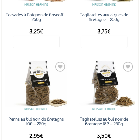
MAISON HERMINE
MAISON HERMINE
Torsades à l’oignon de Roscoff –
Tagliatelles aux algues de
250g
Bretagne – 250g
3,25
€
3,75
€
Voir le produit
Voir le produit
Ajouter
Ajouter
aux
aux
favoris
favoris
MAISON HERMINE
MAISON HERMINE
Penne au blé noir de Bretagne
Tagliatelles au blé noir de
IGP – 250g
Bretagne IGP – 250g
2,95
€
3,50
€