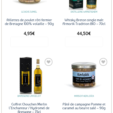
favoris
favoris
LE BOIS JUMEL
DISTILLERIE WARENGHEM
Rillettes de poulet rôti fermier
Whisky Breton single malt
de Bretagne 100% volaille – 90g
Armorik Tradition BIO – 70cl
4,95
€
44,50
€
Voir le produit
Voir le produit
Ajouter
Ajouter
aux
aux
favoris
favoris
BRASSERIE LANCELOT
MAISON KERLOÏCK
Coffret Chouchen Merlin
Pâté de campagne Pomme et
l’Enchanteur / Hydromel de
caramel au beurre salé – 90g
Bretagne – 75cl