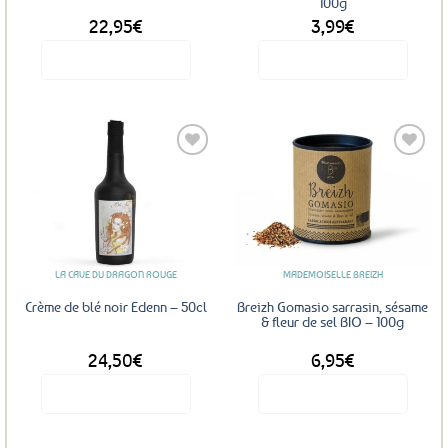
100g
22,95
€
3,99
€
Voir le produit
Voir le produit
Ajouter
Ajouter
aux
aux
favoris
favoris
LA CAVE DU DRAGON ROUGE
MADEMOISELLE BREIZH
Crème de blé noir Edenn – 50cl
Breizh Gomasio sarrasin, sésame
& fleur de sel BIO – 100g
24,50
€
6,95
€
Voir le produit
Voir le produit