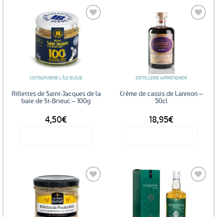
Ajouter
Ajouter
aux
aux
favoris
favoris
CONSERVERIE L'ÎLE BLEUE
DISTILLERIE WARENGHEM
Rillettes de Saint-Jacques de la
Crème de cassis de Lannion –
baie de St-Brieuc – 100g
50cl
4,50
€
18,95
€
Voir le produit
Voir le produit
Ajouter
Ajouter
aux
aux