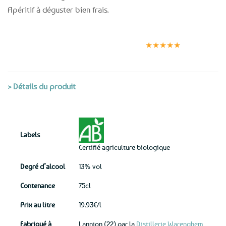
Apéritif à déguster bien frais.
Expédition le
Clients
Paiement
jour même
satisfaits
sécurisé
★★★★★
(voir conditions)
> Détails du produit
Labels
Certifié agriculture biologique
Degré d’alcool
13% vol
Contenance
75cl
Prix au litre
19.93€/l
Fabriqué à
Lannion (22) par la
Distillerie Warenghem