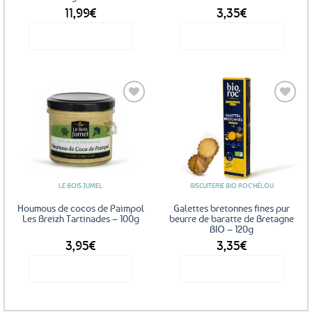
11,99
€
3,35
€
Voir le produit
Voir le produit
Ajouter
Ajouter
aux
aux
favoris
favoris
LE BOIS JUMEL
BISCUITERIE BIO ROC'HÉLOU
Houmous de cocos de Paimpol
Galettes bretonnes fines pur
Les Breizh Tartinades – 100g
beurre de baratte de Bretagne
BIO – 120g
3,95
€
3,35
€
Voir le produit
Voir le produit