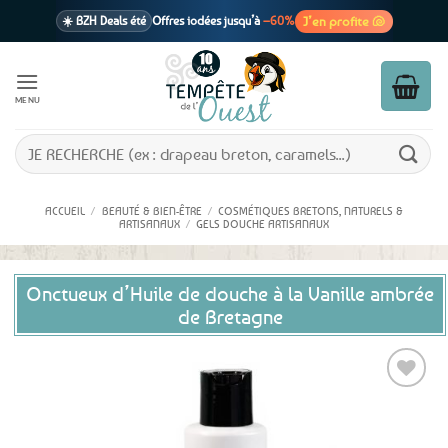
Passer
J’en profite 🐚
☀️ BZH Deals été
Offres iodées jusqu’à
–60%
au
contenu
🩷 CADEAU !
1 cadeau offert
dès 39€ d’achats
Voir cond. 🎁
MENU
📦 Livraison
En point relais dès
3,95€
seulement
Voir cond. 🚚
Recherche
pour :
ACCUEIL
/
BEAUTÉ & BIEN-ÊTRE
/
COSMÉTIQUES BRETONS, NATURELS &
ARTISANAUX
/
GELS DOUCHE ARTISANAUX
Onctueux d’Huile de douche à la Vanille ambrée
de Bretagne
Ajouter