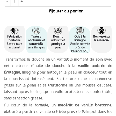
Ajouter au panier
Fabrication
Texture
Nourrit,
Ode à la
Non testé sur
bretonne
onctueuse et
adoucit et
Bretagne
les animaux
Savoir-faire
sensorielle
protège la
Vanille cultivée
artisanal
sans fini gras
peau
près de
Paimpol (22)
Transformez la douche en un véritable moment de soin avec
cet onctueux d’
huile de douche à la vanille ambrée de
Bretagne
, imaginé pour nettoyer la peau en douceur tout en
la nourrissant intensément. Sa texture riche et crémeuse
glisse sur la peau et se transforme en une mousse délicate,
laissant après le rinçage un voile protecteur et confortable,
sans sensation grasse.
Au cœur de la formule, un
macérât de vanille bretonne
,
élaboré à partir de vanille cultivée près de Paimpol dans les