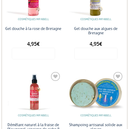
aux
aux
favoris
favoris
COSMÉTIQUES MA KIBELL
COSMÉTIQUES MA KIBELL
Gel douche à la rose de Bretagne
Gel douche aux algues de
Bretagne
4,95
€
4,95
€
Voir le produit
Voir le produit
Ajouter
Ajouter
aux
aux
favoris
favoris
COSMÉTIQUES MA KIBELL
COSMÉTIQUES MA KIBELL
Démêlant naturel à la fraise de
Shampoing artisanal solide aux
Plougastel, vinaigre de cidre &
algues