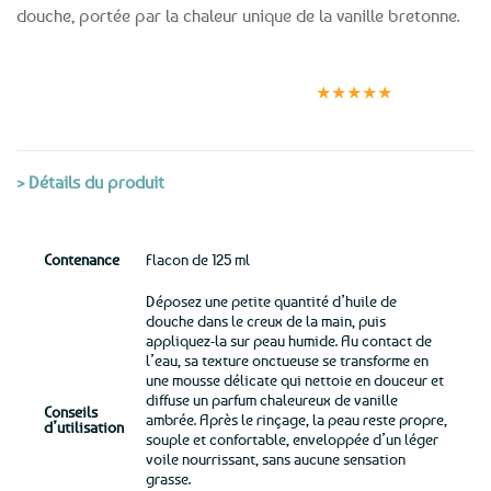
douche, portée par la chaleur unique de la vanille bretonne.
Expédition le
Clients
Paiement
jour même
satisfaits
sécurisé
★★★★★
(voir conditions)
> Détails du produit
Contenance
Flacon de 125 ml
Déposez une petite quantité d’huile de
douche dans le creux de la main, puis
appliquez-la sur peau humide. Au contact de
l’eau, sa texture onctueuse se transforme en
une mousse délicate qui nettoie en douceur et
diffuse un parfum chaleureux de vanille
Conseils
ambrée. Après le rinçage, la peau reste propre,
d’utilisation
souple et confortable, enveloppée d’un léger
voile nourrissant, sans aucune sensation
grasse.