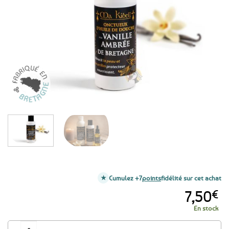
aux
favoris
Cumulez +7
points
fidélité sur cet achat
7,50
€
En stock
quantité de Onctueux d'Huile de douche à la Vanille ambrée de Bretagne