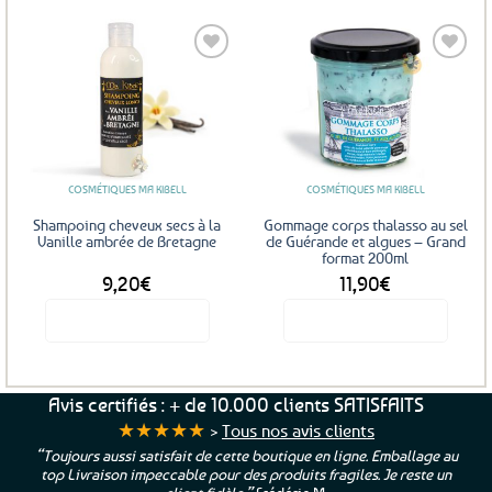
Ajouter
Ajouter
aux
aux
favoris
favoris
COSMÉTIQUES MA KIBELL
COSMÉTIQUES MA KIBELL
Shampoing cheveux secs à la
Gommage corps thalasso au sel
Vanille ambrée de Bretagne
de Guérande et algues – Grand
format 200ml
9,20
€
11,90
€
Voir le produit
Voir le produit
Avis certifiés : + de 10.000 clients SATISFAITS
★★★★★
>
Tous nos avis clients
“Toujours aussi satisfait de cette boutique en ligne. Emballage au
top Livraison impeccable pour des produits fragiles. Je reste un