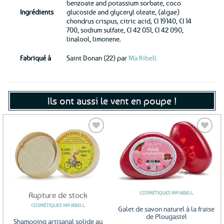
benzoate and potassium sorbate, coco
Ingrédients
glucoside and glyceryl oleate, (algae)
chondrus crispus, citric acid, CI 19140, CI 14
700, sodium sulfate, CI 42 051, CI 42 090,
linalool, limonene.
Fabriqué à
Saint Donan (22) par
Ma Kibell
Ils ont aussi le vent en poupe !
Ajouter
Ajouter
aux
aux
favoris
favoris
COSMÉTIQUES MA KIBELL
Rupture de stock
COSMÉTIQUES MA KIBELL
Galet de savon naturel à la fraise
de Plougastel
Shampoing artisanal solide au