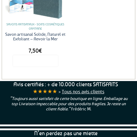
Ajouter
aux
favoris
SAVONS ARTISANAUX - SOINS COSMÉTIQUES
CAPITAINE
Savon artisanal Solide, Naturel et
Exfoliant – Revoir la Mer
7,50
€
Voir le produit
Avis certifiés : + de 10.000 clients SATISFAITS
★★★★★
>
Tous nos avis clients
“Toujours aussi satisfait de cette boutique en ligne. Emballage au
top Livraison impeccable pour des produits fragiles. Je reste un
client fidèle.”
Frédéric M.
N’en perdez pas une miette