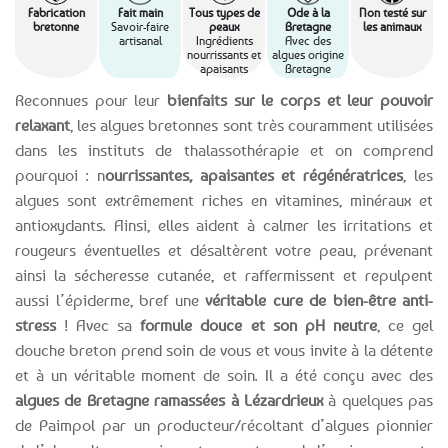
Fabrication
Fait main
Tous types de
Ode à la
Non testé sur
bretonne
Savoir-faire
peaux
Bretagne
les animaux
artisanal
Ingrédients
Avec des
nourrissants et
algues origine
apaisants
Bretagne
Reconnues pour leur
bienfaits sur le corps et leur pouvoir
relaxant
, les algues bretonnes sont très couramment utilisées
dans les instituts de thalassothérapie et on comprend
pourquoi : n
ourrissantes, apaisantes et régénératrices
, les
algues sont extrêmement riches en vitamines, minéraux et
antioxydants. Ainsi, elles aident à calmer les irritations et
rougeurs éventuelles et désaltèrent votre peau, prévenant
ainsi la sécheresse cutanée, et raffermissent et repulpent
aussi l’épiderme, bref une
véritable cure de bien-être anti-
stress
! Avec sa
formule douce et son pH neutre
, ce gel
douche breton prend soin de vous et vous invite à la détente
et à un véritable moment de soin. Il a été conçu avec des
algues de Bretagne ramassées à Lézardrieux
à quelques pas
de Paimpol par un producteur/récoltant d’algues pionnier