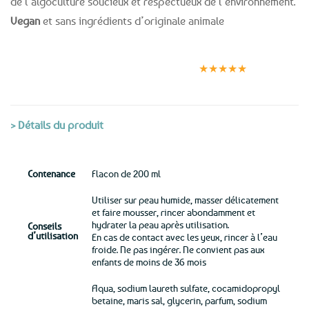
de l’algoculture soucieux et respectueux de l’environnement.
Vegan
et sans ingrédients d’originale animale
Expédition le
Clients
Paiement
jour même
satisfaits
sécurisé
★★★★★
(voir conditions)
> Détails du produit
Contenance
Flacon de 200 ml
Utiliser sur peau humide, masser délicatement
et faire mousser, rincer abondamment et
hydrater la peau après utilisation.
Conseils
d’utilisation
En cas de contact avec les yeux, rincer à l’eau
froide. Ne pas ingérer. Ne convient pas aux
enfants de moins de 36 mois
Aqua, sodium laureth sulfate, cocamidopropyl
betaine, maris sal, glycerin, parfum, sodium