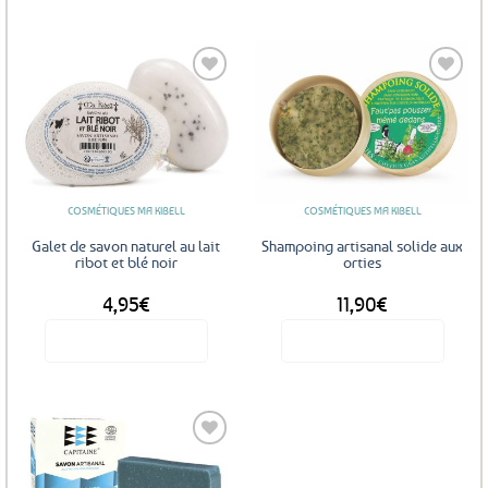
7,50€.
6,99€.
Ajouter
Ajouter
aux
aux
favoris
favoris
COSMÉTIQUES MA KIBELL
COSMÉTIQUES MA KIBELL
Galet de savon naturel au lait
Shampoing artisanal solide aux
ribot et blé noir
orties
4,95
€
11,90
€
Voir le produit
Voir le produit