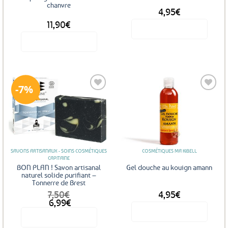
chanvre
4,95
€
11,90
€
Voir le produit
Voir le produit
7%
Ajouter
Ajouter
aux
aux
favoris
favoris
SAVONS ARTISANAUX - SOINS COSMÉTIQUES
COSMÉTIQUES MA KIBELL
CAPITAINE
BON PLAN ! Savon artisanal
Gel douche au kouign amann
naturel solide purifiant –
Tonnerre de Brest
7,50
€
4,95
€
Le
Le
6,99
€
prix
prix
Voir le produit
Voir le produit
initial
actuel
était :
est :