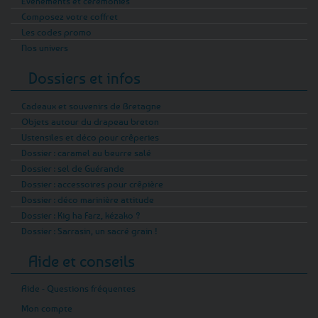
Evénements et cérémonies
Composez votre coffret
Les codes promo
Nos univers
Dossiers et infos
Cadeaux et souvenirs de Bretagne
Objets autour du drapeau breton
Ustensiles et déco pour crêperies
Dossier : caramel au beurre salé
Dossier : sel de Guérande
Dossier : accessoires pour crêpière
Dossier : déco marinière attitude
Dossier : Kig ha Farz, kézako ?
Dossier : Sarrasin, un sacré grain !
Aide et conseils
Aide - Questions fréquentes
Mon compte