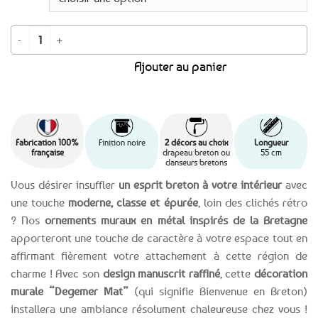
quantité de Décoration murale en métal Degemer Mat / Bienvenue 55cm - 
Ajouter au panier
Fabrication 100%
Finition noire
2 décors au choix
Longueur
française
drapeau breton ou
55 cm
danseurs bretons
Vous désirer insuffler
un esprit breton à votre intérieur
avec
une touche
moderne, classe et épurée
, loin des clichés rétro
? Nos
ornements muraux en métal inspirés de la Bretagne
apporteront une touche de caractère à votre espace tout en
affirmant fièrement votre attachement à cette région de
charme ! Avec son
design manuscrit raffiné
, cette
décoration
murale “Degemer Mat”
(qui signifie Bienvenue en Breton)
installera une ambiance résolument chaleureuse chez vous !