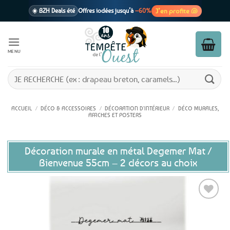
Passer
J’en profite 🐚
☀️ BZH Deals été
Offres iodées jusqu’à
–60%
au
contenu
🩷 CADEAU !
1 cadeau offert
dès 39€ d’achats
Voir cond. 🎁
MENU
📦 Livraison
En point relais dès
3,95€
seulement
Voir cond. 🚚
Recherche
pour :
ACCUEIL
/
DÉCO & ACCESSOIRES
/
DÉCORATION D'INTÉRIEUR
/
DÉCO MURALES,
AFFICHES ET POSTERS
Décoration murale en métal Degemer Mat /
Bienvenue 55cm – 2 décors au choix
Ajouter