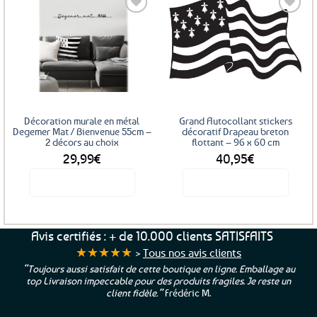
Ajouter
Ajouter
aux
aux
favoris
favoris
Grand Autocollant stickers
Décoration murale en métal
décoratif Drapeau breton
Degemer Mat / Bienvenue 55cm –
flottant – 96 x 60 cm
2 décors au choix
40,95
€
29,99
€
Voir le produit
Voir le produit
Ce
produit
a
Avis certifiés : + de 10.000 clients SATISFAITS
plusieurs
★★★★★
>
Tous nos avis clients
variations.
“Toujours aussi satisfait de cette boutique en ligne. Emballage au
Les
top Livraison impeccable pour des produits fragiles. Je reste un
options
client fidèle.”
Frédéric M.
peuvent