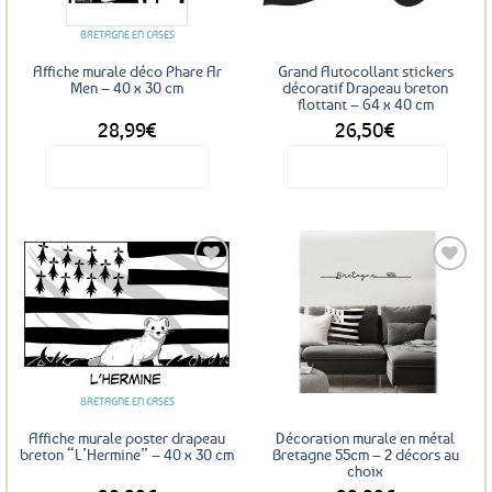
être
BRETAGNE EN CASES
choisies
sur
Affiche murale déco Phare Ar
Grand Autocollant stickers
la
Men – 40 x 30 cm
décoratif Drapeau breton
flottant – 64 x 40 cm
page
28,99
€
26,50
€
du
produit
Voir le produit
Voir le produit
Ce
produit
a
plusieurs
variations.
Les
Ajouter
Ajouter
options
aux
aux
favoris
favoris
peuvent
être
BRETAGNE EN CASES
choisies
sur
Affiche murale poster drapeau
Décoration murale en métal
la
breton “L’Hermine” – 40 x 30 cm
Bretagne 55cm – 2 décors au
choix
page