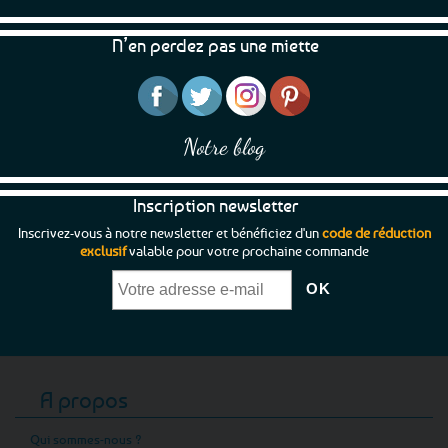
être
choisies
N’en perdez pas une miette
sur
la
page
du
produit
Notre blog
Inscription newsletter
Inscrivez-vous à notre newsletter et bénéficiez d'un
code de réduction
exclusif
valable pour votre prochaine commande
A propos
Qui sommes-nous ?