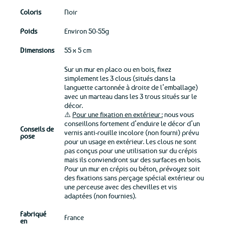
Coloris
Noir
Poids
Environ 50-55g
Dimensions
55 x 5 cm
Sur un mur en placo ou en bois, fixez
simplement les 3 clous (situés dans la
languette cartonnée à droite de l’emballage)
avec un marteau dans les 3 trous situés sur le
décor.
⚠️
Pour une fixation en extérieur :
nous vous
conseillons fortement d’enduire le décor d’un
Conseils de
vernis anti-rouille incolore (non fourni) prévu
pose
pour un usage en extérieur. Les clous ne sont
pas conçus pour une utilisation sur du crépis
mais ils conviendront sur des surfaces en bois.
Pour un mur en crépis ou béton, prévoyez soit
des fixations sans perçage spécial extérieur ou
une perceuse avec des chevilles et vis
adaptées (non fournies).
Fabriqué
France
en