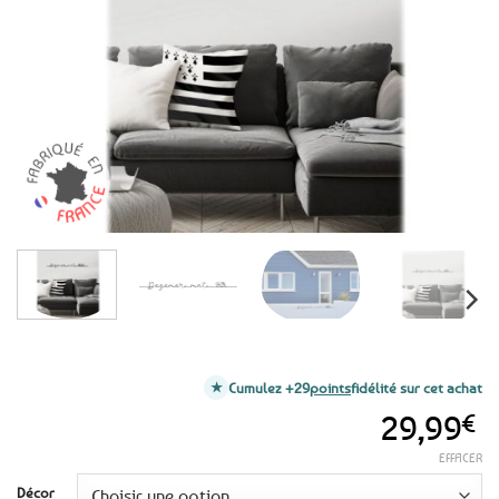
aux
favoris
Cumulez +29
points
fidélité sur cet achat
29,99
€
EFFACER
Décor