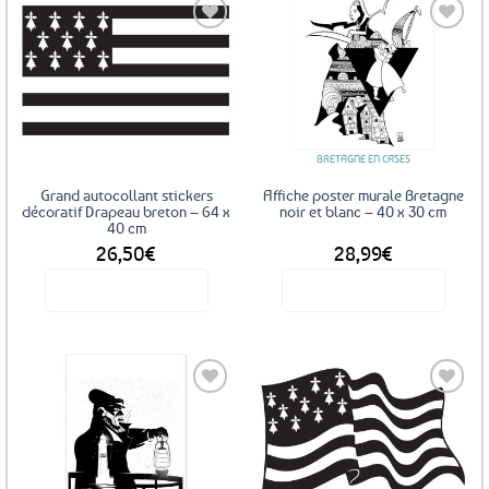
Ajouter
Ajouter
aux
aux
favoris
favoris
BRETAGNE EN CASES
Grand autocollant stickers
Affiche poster murale Bretagne
décoratif Drapeau breton – 64 x
noir et blanc – 40 x 30 cm
40 cm
26,50
€
28,99
€
Voir le produit
Voir le produit
Ce
produit
a
plusieurs
variations.
Les
Ajouter
Ajouter
options
aux
aux
favoris
favoris
peuvent