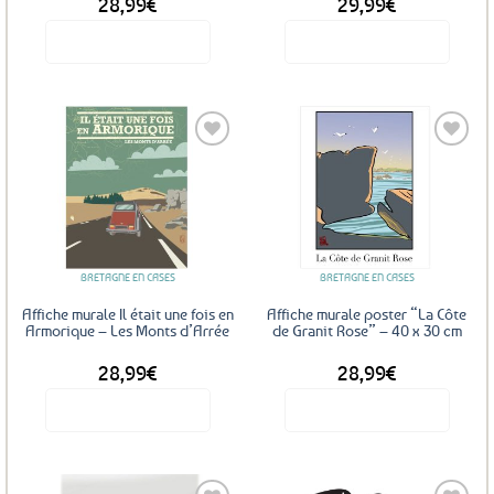
28,99
€
29,99
€
du
produit
Voir le produit
Voir le produit
Ce
produit
a
plusieurs
variations.
Les
Ajouter
Ajouter
options
aux
aux
favoris
favoris
peuvent
être
BRETAGNE EN CASES
BRETAGNE EN CASES
choisies
sur
Affiche murale Il était une fois en
Affiche murale poster “La Côte
la
Armorique – Les Monts d’Arrée
de Granit Rose” – 40 x 30 cm
page
28,99
€
28,99
€
du
produit
Voir le produit
Voir le produit