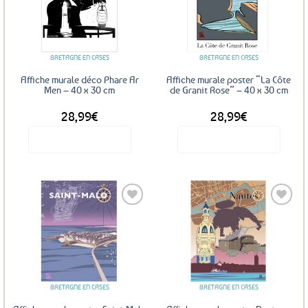
Ajouter
Ajouter
aux
aux
favoris
favoris
BRETAGNE EN CASES
BRETAGNE EN CASES
Affiche murale déco Phare Ar
Affiche murale poster “La Côte
Men – 40 x 30 cm
de Granit Rose” – 40 x 30 cm
28,99
€
28,99
€
Voir le produit
Voir le produit
Ajouter
Ajouter
aux
aux
favoris
favoris
BRETAGNE EN CASES
BRETAGNE EN CASES