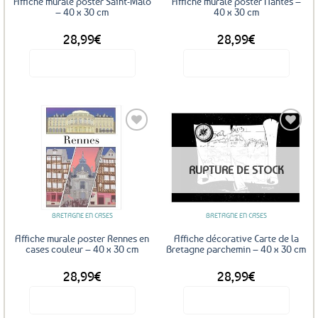
Affiche murale poster Saint-Malo
Affiche murale poster Nantes –
– 40 x 30 cm
40 x 30 cm
28,99
€
28,99
€
Voir le produit
Voir le produit
Ajouter
Ajouter
RUPTURE DE STOCK
aux
aux
favoris
favoris
BRETAGNE EN CASES
BRETAGNE EN CASES
Affiche murale poster Rennes en
Affiche décorative Carte de la
cases couleur – 40 x 30 cm
Bretagne parchemin – 40 x 30 cm
28,99
€
28,99
€
Voir le produit
Voir le produit