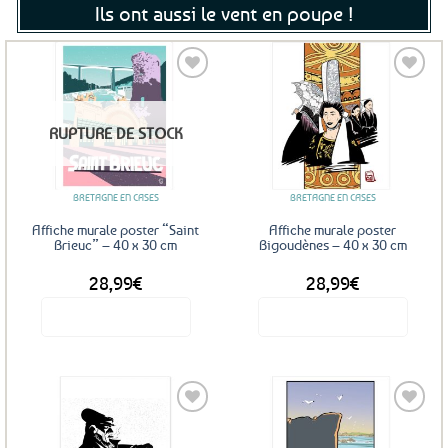
Ils ont aussi le vent en poupe !
Ajouter
Ajouter
RUPTURE DE STOCK
aux
aux
favoris
favoris
BRETAGNE EN CASES
BRETAGNE EN CASES
Affiche murale poster “Saint
Affiche murale poster
Brieuc” – 40 x 30 cm
Bigoudènes – 40 x 30 cm
28,99
€
28,99
€
Voir le produit
Voir le produit