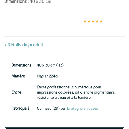
Dimensions :
40 x 30 cm
Expédition le
Clients
Paiement
jour même
satisfaits
sécurisé
★★★★★
(voir conditions)
> Détails du produit
Dimensions
40 x 30 cm (A3)
Matière
Papier 224g
Encre professionnelle numérique pour
Encre
impressions colorées, jet d’encre pigmentaire,
résistante à l’eau et à la lumière
Fabriqué à
Guimaëc (29) par
Bretagne en cases