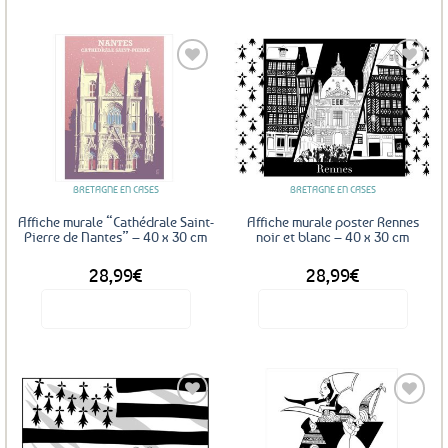
Ajouter
Ajouter
aux
aux
favoris
favoris
BRETAGNE EN CASES
BRETAGNE EN CASES
Affiche murale “Cathédrale Saint-
Affiche murale poster Rennes
Pierre de Nantes” – 40 x 30 cm
noir et blanc – 40 x 30 cm
28,99
€
28,99
€
Voir le produit
Voir le produit