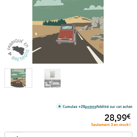
aux
favoris
Cumulez +28
points
fidélité sur cet achat
28,99
€
Seulement 3 en stock !
quantité de Affiche murale Il était une fois en Armorique - Les Monts d'Ar