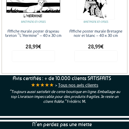
Ajouter
Ajouter
aux
aux
favoris
favoris
BRETAGNE EN CASES
BRETAGNE EN CASES
Affiche murale poster drapeau
Affiche poster murale Bretagne
breton “L’Hermine” – 40 x 30 cm
noir et blanc – 40 x 30 cm
28,99
€
28,99
€
Voir le produit
Voir le produit
Avis certifiés : + de 10.000 clients SATISFAITS
★★★★★
>
Tous nos avis clients
“Toujours aussi satisfait de cette boutique en ligne. Emballage au
top Livraison impeccable pour des produits fragiles. Je reste un
client fidèle.”
Frédéric M.
N’en perdez pas une miette