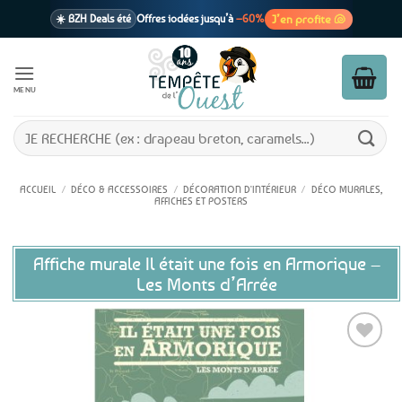
Passer
J’en profite 🐚
☀️ BZH Deals été
Offres iodées jusqu’à
–60%
au
contenu
🩷 CADEAU !
1 cadeau offert
dès 39€ d’achats
Voir cond. 🎁
MENU
📦 Livraison
En point relais dès
3,95€
seulement
Voir cond. 🚚
Recherche
pour :
ACCUEIL
/
DÉCO & ACCESSOIRES
/
DÉCORATION D'INTÉRIEUR
/
DÉCO MURALES,
AFFICHES ET POSTERS
Affiche murale Il était une fois en Armorique –
Les Monts d’Arrée
Ajouter