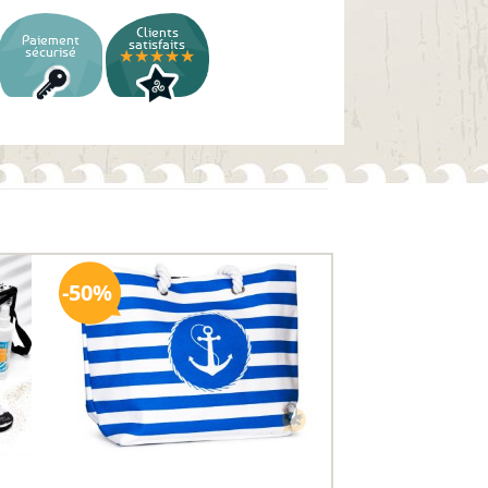
Clients
Paiement
satisfaits
sécurisé
★★★★★
50%
uter
Ajouter
ux
aux
oris
favoris