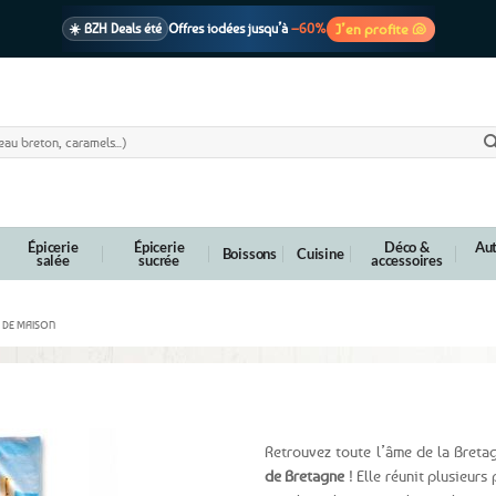
J’en profite 🐚
☀️ BZH Deals été
Offres iodées jusqu’à
–60%
🩷 CADEAU !
1 cadeau offert
dès 39€ d’achats
Voir cond. 🎁
📦 Livraison
En point relais dès
3,95€
seulement
Voir cond. 🚚
Épicerie
Épicerie
Déco &
Aut
Boissons
Cuisine
salée
sucrée
accessoires
E DE MAISON
Bretagne 70×140 cm
Retrouvez toute l’âme de la Breta
de Bretagne
! Elle réunit plusieur