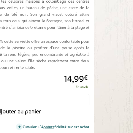
 les célèbres maisons à colombage des centres
ous voiles, un bateau de pêche, une carte de la
te de blé noir. Son grand visuel coloré attire
 tous ceux qui aiment la Bretagne, son littoral et
centré d’ambiance bretonne pour flâner à la plage et
cm
, cette serviette offre un espace confortable pour
 de la piscine ou profiter d’une pause après la
e
la rend légère, peu encombrante et agréable à
 ou une valise. Elle sèche rapidement entre deux
our retirer le sable.
14,99
€
En stock
ysages de Bretagne 70x140 cm
jouter au panier
Cumulez +14
points
fidélité sur cet achat