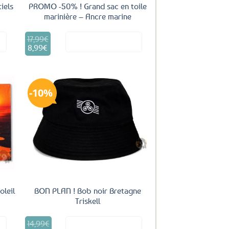
iels
PROMO -50% ! Grand sac en toile
marinière – Ancre marine
17,99
€
Le
it
Voir le produit
prix
8,99
€
Le
initial
prix
était :
actuel
17,99€.
est :
8,99€.
10%
uter
Ajouter
ux
aux
oris
favoris
oleil
BON PLAN ! Bob noir Bretagne
Triskell
14,99
€
Le
it
Voir le produit