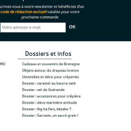
scrivez-vous à notre newsletter et bénéficiez d'un
code de réduction exclusif
valable pour votre
prochaine commande
que je pouvais pas
“C’est agréable et tout aussi rassurant
“
 ;)
de constater qu’il n’y a pas de petite
l’oue
e de mon achat et
commande, mais un client à satisfaire.”
rapid
gez rien”
Jade C.
Guy H.
Vive 
Dossiers et infos
PRO
Cadeaux et souvenirs de Bretagne
Objets autour du drapeau breton
Ustensiles et déco pour crêperies
Dossier : caramel au beurre salé
Dossier : sel de Guérande
Dossier : accessoires pour crêpière
Dossier : déco marinière attitude
Dossier : Kig ha Farz, kézako ?
Dossier : Sarrasin, un sacré grain !