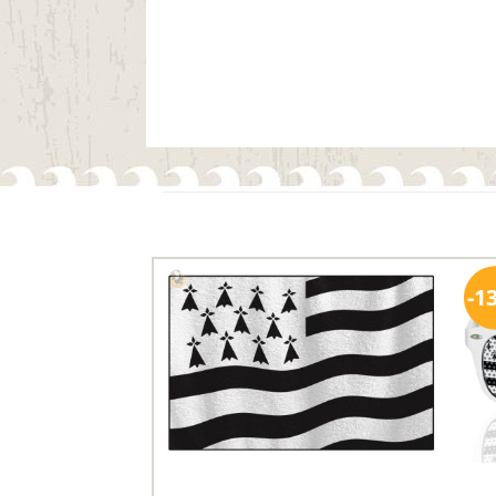
Ils ont aussi le vent en poupe !
1
Ajouter
aux
favoris