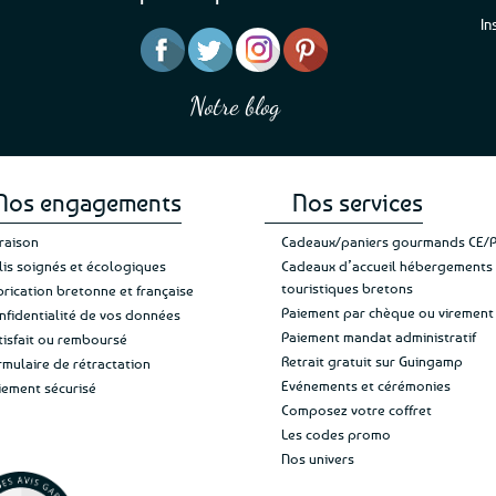
options
In
peuvent
être
“J’ai mis 5 étoiles parce 
“Une boutique que je recommande pour
choisies
en mettre 6
leur sérieux, des bons et beaux produits
sur
Notre blog
Je suis plus que satisfait
et une équipe à l’écoute :-)”
Patricia M.
la
de ma livraison. Ne chan
page
du
produit
Nos engagements
Nos services
vraison
Cadeaux/paniers gourmands CE/
lis soignés et écologiques
Cadeaux d’accueil hébergements
touristiques bretons
brication bretonne et française
Paiement par chèque ou virement
nfidentialité de vos données
Paiement mandat administratif
tisfait ou remboursé
Retrait gratuit sur Guingamp
rmulaire de rétractation
Evénements et cérémonies
iement sécurisé
Composez votre coffret
Les codes promo
Nos univers