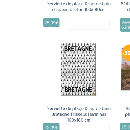
Serviette de plage Drap de bain
BON 
drapeau breton 100x180cm
d
7,9
Le
25,99
€
Voir le produit
prix
6,9
L
initi
p
était
a
7,99
es
6
3
Ajouter
aux
favoris
Serviette de plage Drap de bain
B
Bretagne Triskells Hermines
pl
100×180 cm
25,
Le
25,99
€
Voir le produit