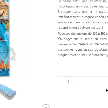
un phare battu par les embruns,
historiques, un vieux gréement s
Ajouter
Bretagne, sans oublier la galet
aux
immédiatement le regard et séduira
favoris
son art de vivre : un véritable con
répandre notre culture partout !
Avec ses dimensions de
100 x 170 
s’allonger sur le sable, au bord
baignade. Sa
matière en microfibr
transporter dans un sac de plage
baignades et se secoue facilement p
quantité de Serviette de plage Pa
A