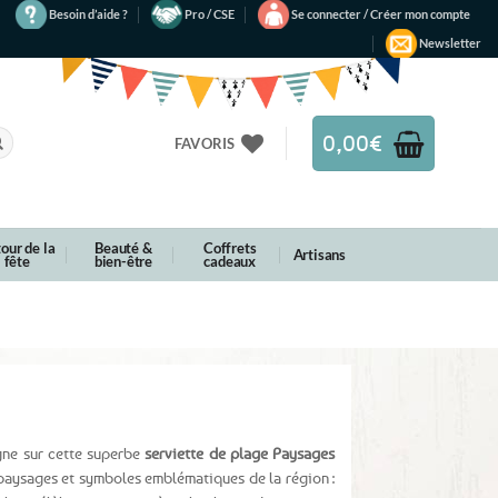
Besoin d’aide ?
Pro / CSE
Se connecter / Créer mon compte
Newsletter
0,00
€
FAVORIS
our de la
Beauté &
Coffrets
Artisans
fête
bien-être
cadeaux
gne sur cette superbe
serviette de plage Paysages
s paysages et symboles emblématiques de la région :