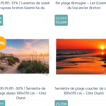
PLAN -13% ! Lunettes de soleil
Kit plage Bretagne – Les Essent
rapeau breton Gwenn ha du
du Vacancier Breton
9
€
63,86
€
Le
Voir le produit
Voir le produ
9
€
prix
56,66
€
e
Le
al
initial
rix
prix
 :
était :
ctuel
actuel
€.
63,86€.
t :
est :
,99€.
56,66€.
0%
Ajouter
Ajo
aux
a
favoris
fav
ON PLAN -30% ! Serviette de
Serviette de plage coucher de s
age dunes 100×170 cm – Côte
100×170 cm – Côte Ouest
Ouest
99
€
25,99
€
Voir le produit
Voir le produ