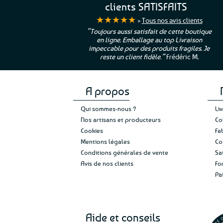
clients SATISFAITS
★★★★★
>
Tous nos avis clients
ur. La Bretagne à
“Toujours aussi satisfait de cette boutique
en ligne. Emballage au top Livraison
 moi qui suis si loin
impeccable pour des produits fragiles. Je
e”
Cathy P.
reste un client fidèle.”
Frédéric M.
A propos
Qui sommes-nous ?
Li
Nos artisans et producteurs
Co
Cookies
Fa
Mentions légales
Co
Conditions générales de vente
Sa
Avis de nos clients
Fo
Pa
Aide et conseils