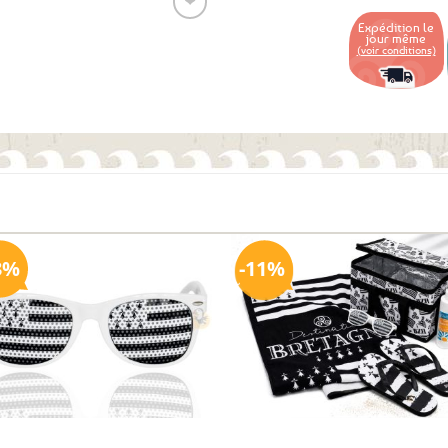
❤
Expédition le
jour même
(voir conditions)
Ajouter
aux
favoris
3%
11%
Ajouter
Ajo
aux
a
favoris
fav