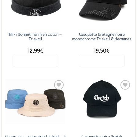
Ajouter
Ajouter
aux
aux
favoris
favoris
Miki Bonnet marin en coton –
Casquette Bretagne noire
Triskell
monochrome Triskell & Hermines
12,99
€
19,50
€
Voir le produit
Voir le produit
Ajouter
Ajouter
aux
aux
favoris
favoris
Chapeau safari breton Triskell – 3
Casquette noire Breizh