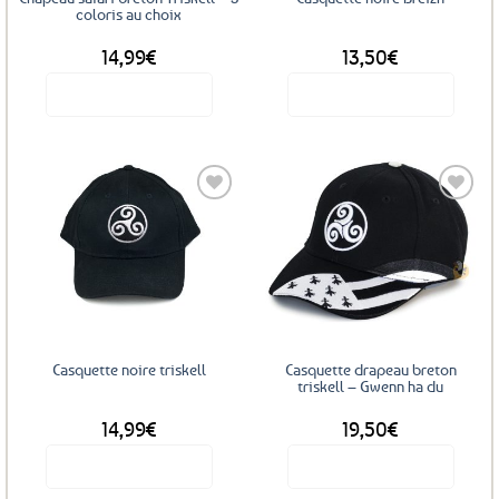
coloris au choix
14,99
€
13,50
€
Voir le produit
Voir le produit
Ce
produit
a
plusieurs
variations.
Les
Ajouter
Ajouter
options
aux
aux
favoris
favoris
peuvent
être
choisies
sur
Casquette noire triskell
Casquette drapeau breton
la
triskell – Gwenn ha du
page
14,99
€
19,50
€
du
produit
Voir le produit
Voir le produit