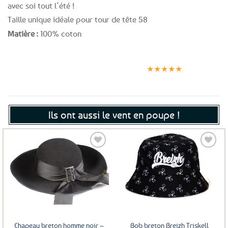
avec soi tout l’été !
Taille unique idéale pour tour de tête 58
Matière :
100% coton
Expédition le
Clients
Paiement
jour même
satisfaits
sécurisé
★★★★★
(voir conditions)
Ils ont aussi le vent en poupe !
Ajouter
Ajouter
aux
aux
favoris
favoris
Chapeau breton homme noir –
Bob breton Breizh Triskell