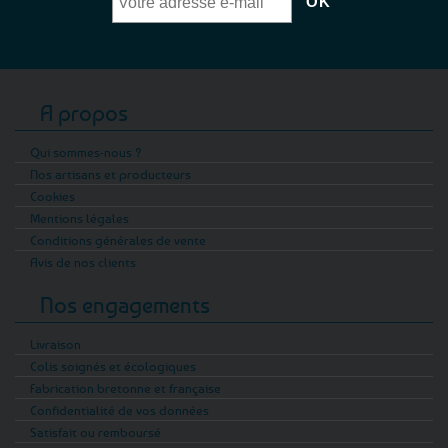
A propos
Qui sommes-nous ?
Nos artisans et producteurs
Cookies
Mentions légales
Conditions générales de vente
Avis de nos clients
Nos engagements
Livraison
Colis soignés et écologiques
Fabrication bretonne et française
Confidentialité de vos données
Satisfait ou remboursé