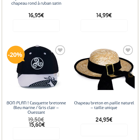
chapeau rond à ruban satin
16,95
€
14,99
€
Voir le produit
Voir le produit
20%
Ajouter
Ajouter
aux
aux
favoris
favoris
BON PLAN ! Casquette bretonne
Chapeau breton en paille naturel
Bleu marine / Gris clair –
– taille unique
Ouessant
19,50
€
24,95
€
Le
Le
15,60
€
prix
prix
Voir le produit
Voir le produit
initial
actuel
était :
est :