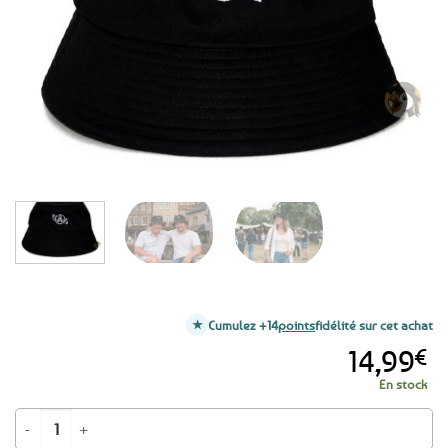
favoris
Cumulez +14
points
fidélité sur cet achat
14,99
€
En stock
quantité de Bob noir Bretagne Triskell