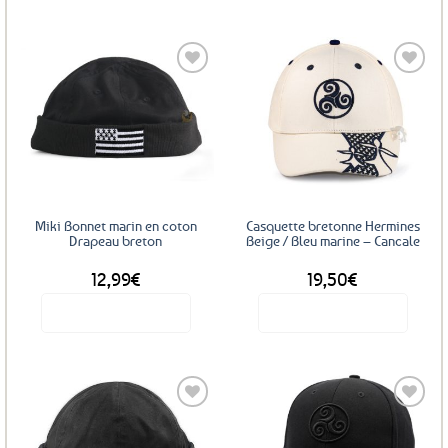
19,50€.
15,60€.
Ajouter
Ajouter
aux
aux
favoris
favoris
Miki Bonnet marin en coton
Casquette bretonne Hermines
Drapeau breton
Beige / Bleu marine – Cancale
12,99
€
19,50
€
Voir le produit
Voir le produit