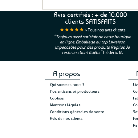
p
était
a
19,5
e
Avis certifiés : + de 10.000
1
clients SATISFAITS
★★★★★
>
Tous nos avis clients
ur. La Bretagne à
“Toujours aussi satisfait de cette boutique
en ligne. Emballage au top Livraison
 moi qui suis si loin
impeccable pour des produits fragiles. Je
e”
Cathy P.
reste un client fidèle.”
Frédéric M.
A propos
Qui sommes-nous ?
Li
Nos artisans et producteurs
Co
Cookies
Fa
Mentions légales
Co
Conditions générales de vente
Sa
Avis de nos clients
Fo
Pa