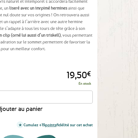
oris naturel et intemporel s’accordera facilement
re, un
liseré avec un imrpimé hermines
ainsi que
 nul doute sur vos origines ! On retrouvera aussi
t et un rappel à l’arrière avec une autre hermine
le s’adapte à tous les tours de tête grâce à son
 clip (orné lui aussi d’un triskell)
, vous permettant
d’aération sur le sommet permettent de favoriser la
 pour un meilleur confort.
19,50
€
En stock
mines Beige / Bleu marine - Cancale
jouter au panier
Cumulez +19
points
fidélité sur cet achat