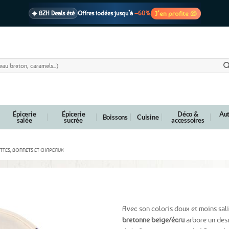
J’en profite 🐚
☀️ BZH Deals été
Offres iodées jusqu’à
–60%
🩷 CADEAU !
1 cadeau offert
dès 39€ d’achats
Voir cond. 🎁
📦 Livraison
En point relais dès
3,95€
seulement
Voir cond. 🚚
Épicerie
Épicerie
Déco &
Aut
Boissons
Cuisine
salée
sucrée
accessoires
TTES, BONNETS ET CHAPEAUX
ge / Bleu marine – Cancale
Avec son coloris doux et moins sali
bretonne beige/écru
arbore un desi