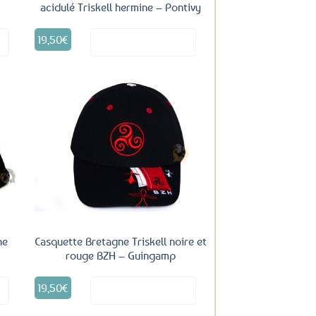
acidulé Triskell hermine – Pontivy
19,50
€
it
Voir le produit
uter
Ajouter
ux
aux
oris
favoris
ne
Casquette Bretagne Triskell noire et
rouge BZH – Guingamp
19,50
€
it
Voir le produit