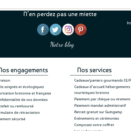
rix
prix
 :
était :
ctuel
actuel
0€.
14,99€.
st :
est :
N’en perdez pas une miette
5,60€.
13,49€.
In
“J’ai mis 5 étoiles parce 
“Une boutique que je recommande pour
en mettre 6
leur sérieux, des bons et beaux produits
Notre blog
Je suis plus que satisfait
et une équipe à l’écoute :-)”
Patricia M.
de ma livraison. Ne chan
Nos engagements
Nos services
vraison
Cadeaux/paniers gourmands CE/
lis soignés et écologiques
Cadeaux d’accueil hébergements
touristiques bretons
brication bretonne et française
Paiement par chèque ou virement
nfidentialité de vos données
Paiement mandat administratif
tisfait ou remboursé
Retrait gratuit sur Guingamp
rmulaire de rétractation
Evénements et cérémonies
iement sécurisé
Composez votre coffret
Les codes promo