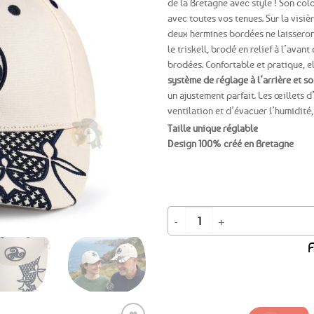
de la Bretagne avec style ! Son col
avec toutes vos tenues. Sur la visiè
Ajouter
deux hermines bordées ne laisseront
aux
le triskell, brodé en relief à l’avan
favoris
brodées. Confortable et pratique, el
système de réglage à l’arrière et son
un ajustement parfait. Les œillets 
ventilation et d’évacuer l’humidité,
Taille unique réglable
Design 100% créé en Bretagne
quantité de Casquette bretonne Her
A