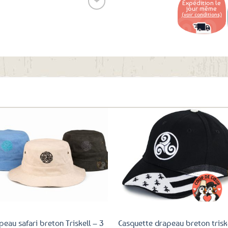
❤
Expédition le
jour même
(voir conditions)
Ajouter
aux
favoris
Ajouter
Ajo
aux
a
favoris
fav
peau safari breton Triskell – 3
Casquette drapeau breton trisk