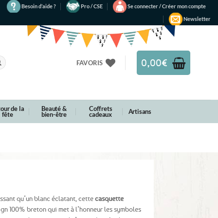
Besoin d’aide ?
Pro / CSE
Se connecter / Créer mon compte
Newsletter
0,00
€
FAVORIS
our de la
Beauté &
Coffrets
Artisans
fête
bien-être
cadeaux
ssant qu’un blanc éclatant, cette
casquette
gn 100% breton qui met à l’honneur les symboles