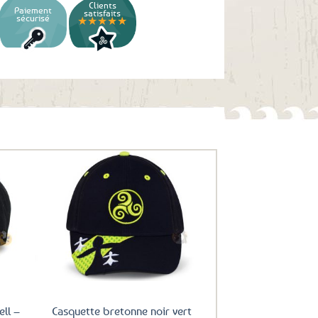
Clients
Paiement
satisfaits
sécurisé
★★★★★
uter
Ajouter
ux
aux
oris
favoris
ell –
Casquette bretonne noir vert