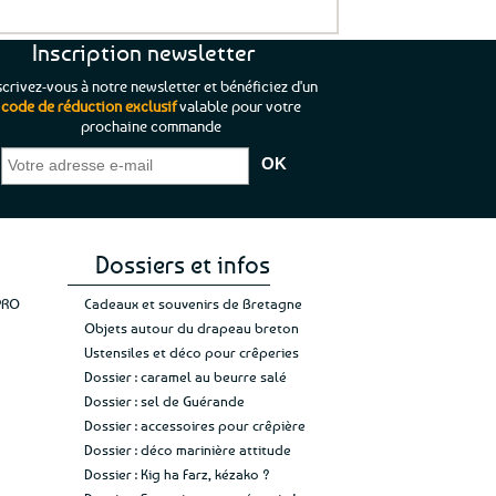
Inscription newsletter
scrivez-vous à notre newsletter et bénéficiez d'un
code de réduction exclusif
valable pour votre
prochaine commande
que je pouvais pas
“C’est agréable et tout aussi rassurant
“
 ;)
de constater qu’il n’y a pas de petite
l’oue
e de mon achat et
commande, mais un client à satisfaire.”
rapid
gez rien”
Jade C.
Guy H.
Vive 
Dossiers et infos
PRO
Cadeaux et souvenirs de Bretagne
Objets autour du drapeau breton
Ustensiles et déco pour crêperies
Dossier : caramel au beurre salé
Dossier : sel de Guérande
Dossier : accessoires pour crêpière
Dossier : déco marinière attitude
Dossier : Kig ha Farz, kézako ?