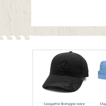
Ils ont aussi le vent en poupe !
Ajouter
aux
favoris
Casquette Bretagne noire
Cha