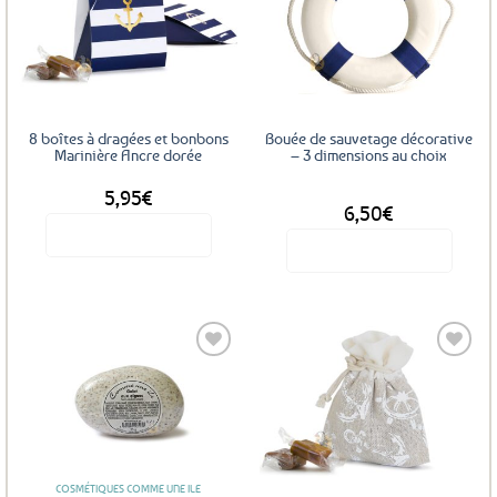
Ajouter
Ajouter
aux
aux
favoris
favoris
8 boîtes à dragées et bonbons
Bouée de sauvetage décorative
Marinière Ancre dorée
– 3 dimensions au choix
5,95
€
DÈS
6,50
€
Voir le produit
Voir le produit
Ce
produit
a
plusieurs
variations.
Les
Ajouter
Ajouter
options
aux
aux
favoris
favoris
peuvent
être
COSMÉTIQUES COMME UNE ILE
choisies