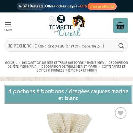
Passer
J’en profite 🐚
☀️ BZH Deals été
Offres iodées jusqu’à
–60%
au
contenu
🩷 CADEAU !
1 cadeau offert
dès 39€ d’achats
Voir cond. 🎁
MENU
📦 Livraison
En point relais dès
3,95€
seulement
Voir cond. 🚚
Recherche
pour :
ACCUEIL
/
DÉCORATION DE FÊTE ET TABLE BRETONNE / THÈME MER
/
DÉCORATION
DE FÊTE MER/MARIN
/
DÉCORATION DE TABLE MER ET MARIN
/
CONTENANTS ET
BOITES À DRAGÉES THÈME MER ET MARIN
4 pochons à bonbons / dragées rayures marine
et blanc