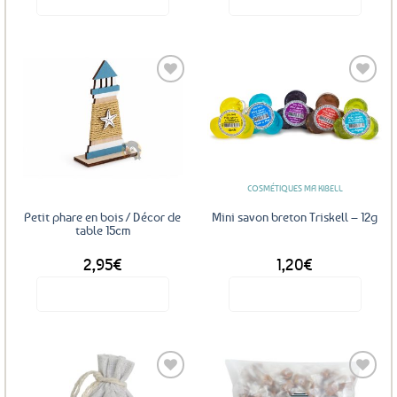
Ajouter
Ajouter
aux
aux
favoris
favoris
COSMÉTIQUES MA KIBELL
Petit phare en bois / Décor de
Mini savon breton Triskell – 12g
table 15cm
2,95
€
1,20
€
Voir le produit
Voir le produit
Ce
produit
a
plusieurs
variations.