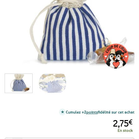
Ajouter
aux
favoris
Cumulez +2
points
fidélité sur cet achat
2,75
€
En stock