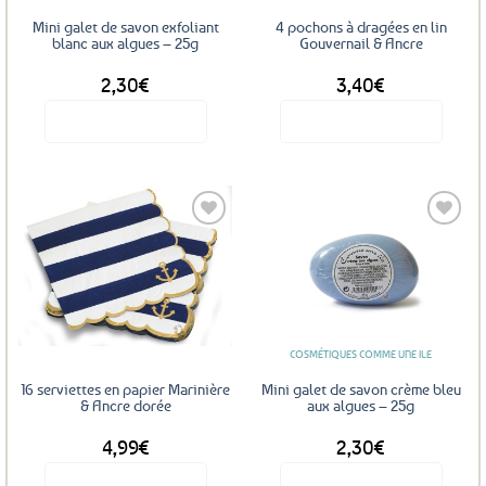
sur
Mini galet de savon exfoliant
4 pochons à dragées en lin
la
blanc aux algues – 25g
Gouvernail & Ancre
page
2,30
€
3,40
€
du
produit
Voir le produit
Voir le produit
Ajouter
Ajouter
aux
aux
favoris
favoris
COSMÉTIQUES COMME UNE ILE
16 serviettes en papier Marinière
Mini galet de savon crème bleu
& Ancre dorée
aux algues – 25g
4,99
€
2,30
€
Voir le produit
Voir le produit