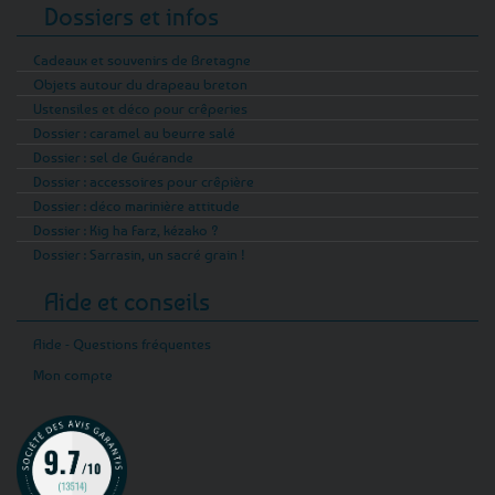
Dossiers et infos
Cadeaux et souvenirs de Bretagne
Objets autour du drapeau breton
Ustensiles et déco pour crêperies
Dossier : caramel au beurre salé
Dossier : sel de Guérande
Dossier : accessoires pour crêpière
Dossier : déco marinière attitude
Dossier : Kig ha Farz, kézako ?
Dossier : Sarrasin, un sacré grain !
Aide et conseils
Aide - Questions fréquentes
Mon compte