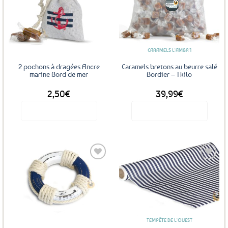
Les
Ajouter
Ajouter
options
aux
aux
favoris
favoris
peuvent
être
CARAMELS L'AMBR'1
choisies
sur
2 pochons à dragées Ancre
Caramels bretons au beurre salé
la
marine Bord de mer
Bordier – 1 kilo
page
2,50
€
39,99
€
du
produit
Voir le produit
Voir le produit
Ajouter
Ajouter
aux
aux
favoris
favoris
TEMPÊTE DE L'OUEST