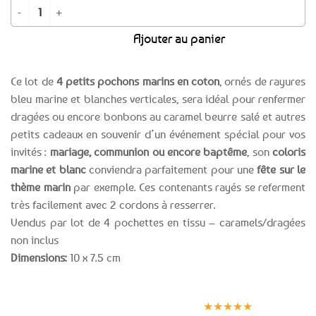
quantité de 4 pochons à bonbons / dragées rayures marine et blanc
Ajouter au panier
Ce lot de
4 petits pochons marins en coton
, ornés de rayures
bleu marine et blanches verticales, sera idéal pour renfermer
dragées ou encore bonbons au caramel beurre salé et autres
petits cadeaux en souvenir d’un événement spécial pour vos
invités :
mariage, communion ou encore baptême
, son
coloris
marine et blanc
conviendra parfaitement pour une
fête sur le
thème marin
par exemple. Ces contenants rayés se referment
très facilement avec 2 cordons à resserrer.
Vendus par lot de 4 pochettes en tissu – caramels/dragées
non inclus
Dimensions:
10 x 7.5 cm
Expédition le
Clients
Paiement
jour même
satisfaits
sécurisé
★★★★★
(voir conditions)