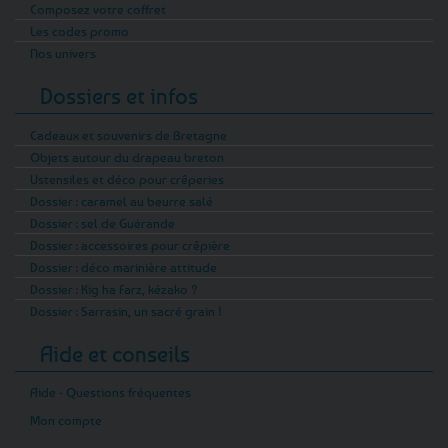
Composez votre coffret
Les codes promo
Nos univers
Dossiers et infos
Cadeaux et souvenirs de Bretagne
Objets autour du drapeau breton
Ustensiles et déco pour crêperies
Dossier : caramel au beurre salé
Dossier : sel de Guérande
Dossier : accessoires pour crêpière
Dossier : déco marinière attitude
Dossier : Kig ha Farz, kézako ?
Dossier : Sarrasin, un sacré grain !
Aide et conseils
Aide - Questions fréquentes
Mon compte