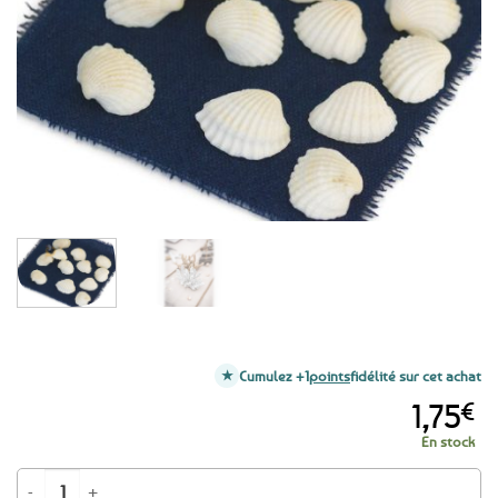
aux
favoris
Cumulez +1
points
fidélité sur cet achat
1,75
€
En stock
quantité de 12 coquillages naturels décoratifs 2.3cm