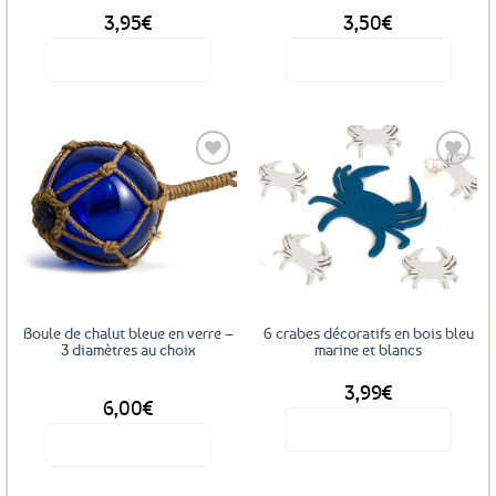
3,95
€
3,50
€
Voir le produit
Voir le produit
Ajouter
Ajouter
aux
aux
favoris
favoris
Boule de chalut bleue en verre –
6 crabes décoratifs en bois bleu
3 diamètres au choix
marine et blancs
3,99
€
DÈS
6,00
€
Voir le produit
Voir le produit
Ce