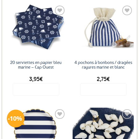
produit
a
plusieurs
variations.
Les
Ajouter
Ajouter
options
aux
aux
favoris
favoris
peuvent
être
choisies
sur
20 serviettes en papier bleu
4 pochons à bonbons / dragées
la
marine – Cap Ouest
rayures marine et blanc
page
3,95
€
2,75
€
du
produit
Voir le produit
Voir le produit
10%
Ajouter
Ajouter
aux
aux