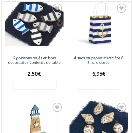
Ajouter
Ajouter
aux
aux
favoris
favoris
6 poissons rayés en bois
4 sacs en papier Marinière &
décoratifs / Confettis de table
Ancre dorée
2,50
€
6,95
€
Voir le produit
Voir le produit
Ajouter
Ajouter
aux
aux