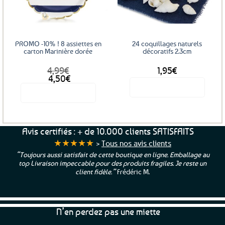
favoris
favoris
PROMO -10% ! 8 assiettes en
24 coquillages naturels
carton Marinière dorée
décoratifs 2.3cm
4,99
€
1,95
€
Le
Le
4,50
€
prix
prix
Voir le produit
Voir le produit
initial
actuel
était :
est :
4,99€.
4,50€.
Avis certifiés : + de 10.000 clients SATISFAITS
★★★★★
>
Tous nos avis clients
“Toujours aussi satisfait de cette boutique en ligne. Emballage au
top Livraison impeccable pour des produits fragiles. Je reste un
client fidèle.”
Frédéric M.
N’en perdez pas une miette