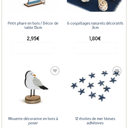
favoris
favoris
Petit phare en bois / Décor de
6 coquillages naturels décoratifs
table 15cm
3cm
2,95
€
1,80
€
Voir le produit
Voir le produit
Ajouter
Ajouter
aux
aux
favoris
favoris
Mouette décorative en bois à
12 étoiles de mer bleues
poser
adhésives