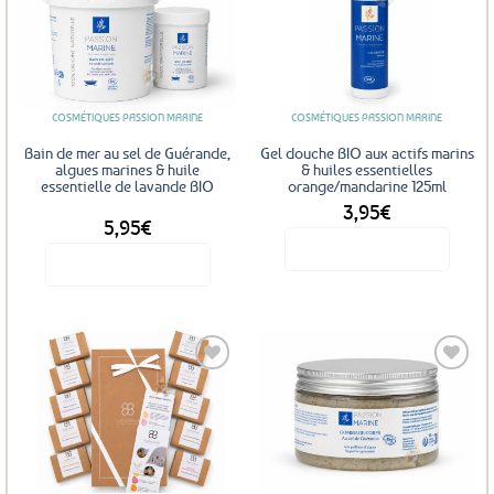
Ajouter
Ajouter
aux
aux
favoris
favoris
COSMÉTIQUES PASSION MARINE
COSMÉTIQUES PASSION MARINE
Bain de mer au sel de Guérande,
Gel douche BIO aux actifs marins
algues marines & huile
& huiles essentielles
essentielle de lavande BIO
orange/mandarine 125ml
3,95
€
DÈS
5,95
€
Voir le produit
Voir le produit
Ce
produit
a
plusieurs
Ajouter
Ajouter
variations.
aux
aux
Les
favoris
favoris
options
peuvent
être