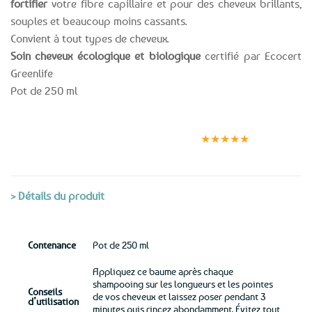
fortifier
votre fibre capillaire et pour des cheveux brillants,
souples et beaucoup moins cassants.
Convient à tout types de cheveux.
Soin cheveux écologique et biologique
certifié par Ecocert
Greenlife
Pot de 250 ml
Expédition le
Clients
Paiement
jour même
satisfaits
sécurisé
★★★★★
(voir conditions)
> Détails du produit
Contenance
Pot de 250 ml
Appliquez ce baume après chaque
shampooing sur les longueurs et les pointes
Conseils
de vos cheveux et laissez poser pendant 3
d’utilisation
minutes puis rincez abondamment. Évitez tout