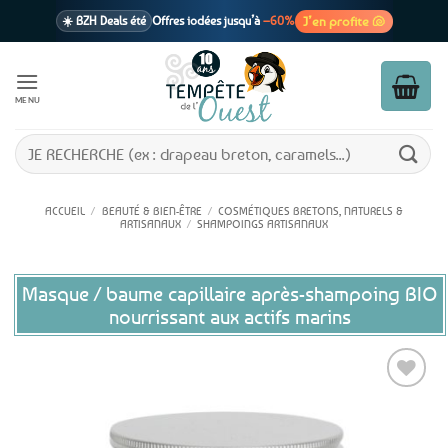
Passer
J’en profite 🐚
☀️ BZH Deals été
Offres iodées jusqu’à
–60%
au
contenu
🩷 CADEAU !
1 cadeau offert
dès 39€ d’achats
Voir cond. 🎁
MENU
📦 Livraison
En point relais dès
3,95€
seulement
Voir cond. 🚚
Recherche
pour :
ACCUEIL
/
BEAUTÉ & BIEN-ÊTRE
/
COSMÉTIQUES BRETONS, NATURELS &
ARTISANAUX
/
SHAMPOINGS ARTISANAUX
Masque / baume capillaire après-shampoing BIO
nourrissant aux actifs marins
Ajouter
aux
favoris