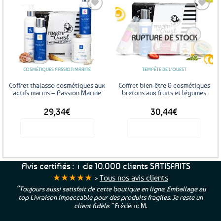
plusieurs
Ajouter
Ajouter
variations.
aux
aux
Les
favoris
favoris
RUPTURE DE STOCK
options
peuvent
être
COSMÉTIQUES PASSION MARINE
TEMPÊTE DE L'OUEST
choisies
sur
Coffret thalasso cosmétiques aux
Coffret bien-être & cosmétiques
la
actifs marins – Passion Marine
bretons aux fruits et légumes
page
29,34
€
30,44
€
du
produit
Voir le produit
Voir le produit
Avis certifiés : + de 10.000 clients SATISFAITS
★★★★★
>
Tous nos avis clients
“Toujours aussi satisfait de cette boutique en ligne. Emballage au
top Livraison impeccable pour des produits fragiles. Je reste un
client fidèle.”
Frédéric M.