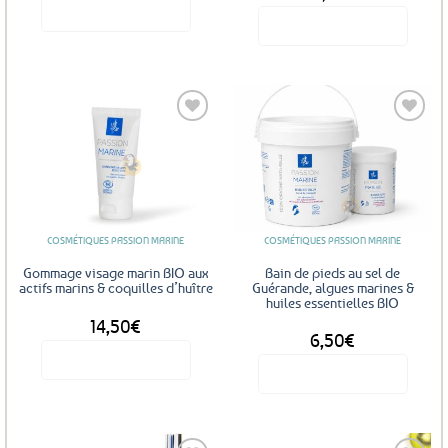
Voir le produit
Voir le produit
Ce
produit
a
plusieurs
Ajouter
Ajouter
variations.
aux
aux
Les
favoris
favoris
options
peuvent
être
COSMÉTIQUES PASSION MARINE
COSMÉTIQUES PASSION MARINE
choisies
sur
Gommage visage marin BIO aux
Bain de pieds au sel de
la
actifs marins & coquilles d’huître
Guérande, algues marines &
huiles essentielles BIO
page
14,50
€
DÈS
du
6,50
€
produit
Voir le produit
Voir le produit
Ce
produit
a