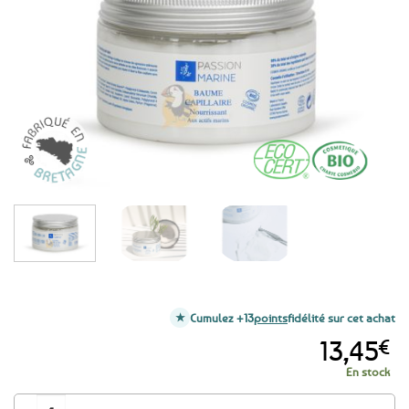
Cumulez +13
points
fidélité sur cet achat
13,45
€
En stock
quantité de Masque / baume capillaire après-shampoing BIO nourrissant a