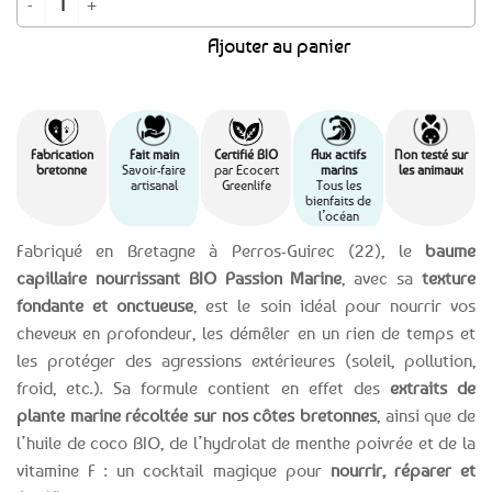
Ajouter au panier
Fabrication
Fait main
Certifié BIO
Aux actifs
Non testé sur
bretonne
Savoir-faire
par Ecocert
marins
les animaux
artisanal
Greenlife
Tous les
bienfaits de
l’océan
Fabriqué en Bretagne à Perros-Guirec (22), le
baume
capillaire nourrissant BIO Passion Marine
, avec sa
texture
fondante et onctueuse
, est le soin idéal pour nourrir vos
cheveux en profondeur, les démêler en un rien de temps et
les protéger des agressions extérieures (soleil, pollution,
froid, etc.). Sa formule contient en effet des
extraits de
plante marine récoltée sur nos côtes bretonnes
, ainsi que de
l’huile de coco BIO, de l’hydrolat de menthe poivrée et de la
vitamine F : un cocktail magique pour
nourrir, réparer et