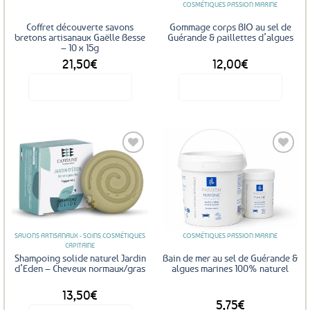
COSMÉTIQUES PASSION MARINE
choisies
sur
Coffret découverte savons
Gommage corps BIO au sel de
la
bretons artisanaux Gaëlle Besse
Guérande & paillettes d’algues
– 10 x 15g
page
21,50
€
12,00
€
du
produit
Voir le produit
Voir le produit
Ajouter
Ajouter
aux
aux
favoris
favoris
SAVONS ARTISANAUX - SOINS COSMÉTIQUES
COSMÉTIQUES PASSION MARINE
CAPITAINE
Shampoing solide naturel Jardin
Bain de mer au sel de Guérande &
d’Eden – Cheveux normaux/gras
algues marines 100% naturel
13,50
€
DÈS
5,75
€