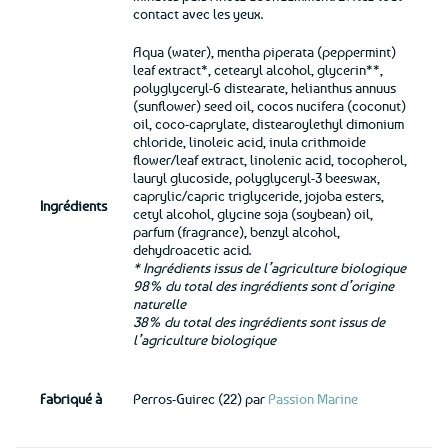
contact avec les yeux.
Aqua (water), mentha piperata (peppermint)
leaf extract*, cetearyl alcohol, glycerin**,
polyglyceryl-6 distearate, helianthus annuus
(sunflower) seed oil, cocos nucifera (coconut)
oil, coco-caprylate, distearoylethyl dimonium
chloride, linoleic acid, inula crithmoide
flower/leaf extract, linolenic acid, tocopherol,
lauryl glucoside, polyglyceryl-3 beeswax,
caprylic/capric triglyceride, jojoba esters,
Ingrédients
cetyl alcohol, glycine soja (soybean) oil,
parfum (fragrance), benzyl alcohol,
dehydroacetic acid.
* Ingrédients issus de l’agriculture biologique
98% du total des ingrédients sont d’origine
naturelle
38% du total des ingrédients sont issus de
l’agriculture biologique
Fabriqué à
Perros-Guirec (22) par
Passion Marine