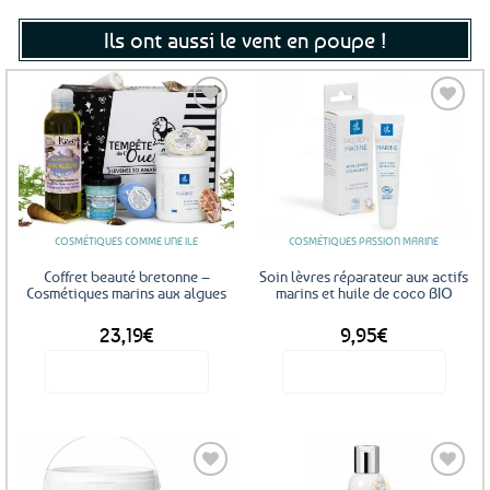
Ils ont aussi le vent en poupe !
Ajouter
Ajouter
aux
aux
favoris
favoris
COSMÉTIQUES COMME UNE ILE
COSMÉTIQUES PASSION MARINE
Coffret beauté bretonne –
Soin lèvres réparateur aux actifs
Cosmétiques marins aux algues
marins et huile de coco BIO
23,19
€
9,95
€
Voir le produit
Voir le produit