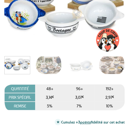
favoris
QUANTITÉ
48+
96+
192+
PRIX SPÉCIAL
3,14
€
3,07
€
2,97
€
REMISE
5%
7%
10%
Cumulez +3
points
fidélité sur cet achat