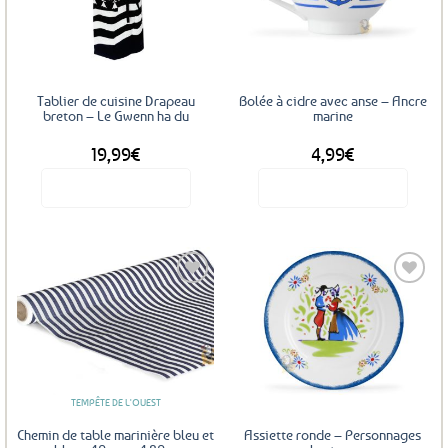
aux
aux
favoris
favoris
Tablier de cuisine Drapeau
Bolée à cidre avec anse – Ancre
breton – Le Gwenn ha du
marine
19,99
€
4,99
€
Voir le produit
Voir le produit
Ajouter
Ajouter
aux
aux
favoris
favoris
TEMPÊTE DE L'OUEST
Chemin de table marinière bleu et
Assiette ronde – Personnages