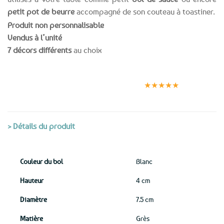
petit pot de beurre
accompagné de son couteau à toastiner.
Produit non personnalisable
Vendus à l’unité
7 décors différents
au choix
Expédition le
Clients
Paiement
jour même
satisfaits
sécurisé
★★★★★
(voir conditions)
> Détails du produit
Couleur du bol
Blanc
Hauteur
4 cm
Diamètre
7.5 cm
Matière
Grès