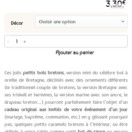
3,30
€
EFFACER
Décor
quantité de Mini bol breton à oreilles - 7 décors
Ajouter au panier
Ces jolis
petits bols bretons
, version mini du célèbre bol à
oreille de Bretagne, déclinés avec des ornements différents
(le traditionnel couple de bretons, la version Bretagne avec
ses triskell et hermines, la version marine avec son ancre, le
drapeau breton…) pourront parfaitement faire l’objet d’un
cadeau original aux invités de votre événement d’un jour
(mariage, baptême, communion, etc.) en y glissant pourquoi
pas, quelques petits caramels bretons à l’intérieur, ou être
utilisés à votre table comme petit
bol de sauce
ou encore