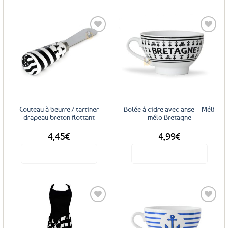
Ajouter
Ajouter
aux
aux
favoris
favoris
Couteau à beurre / tartiner
Bolée à cidre avec anse – Méli
drapeau breton flottant
mélo Bretagne
4,45
€
4,99
€
Voir le produit
Voir le produit
Ajouter
Ajouter