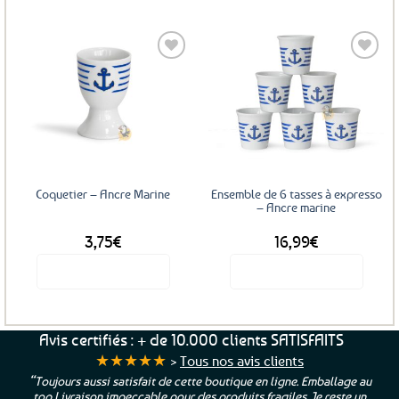
16,50€.
12,38€.
Ajouter
Ajouter
aux
aux
favoris
favoris
Coquetier – Ancre Marine
Ensemble de 6 tasses à expresso
– Ancre marine
3,75
€
16,99
€
Voir le produit
Voir le produit
Avis certifiés : + de 10.000 clients SATISFAITS
★★★★★
>
Tous nos avis clients
“Toujours aussi satisfait de cette boutique en ligne. Emballage au
top Livraison impeccable pour des produits fragiles. Je reste un