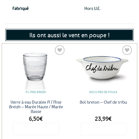
Fabriqué
Hors U.E.
Ils ont aussi le vent en poupe !
Ajouter
Ajouter
aux
aux
favoris
favoris
A L'AISE BREIZH
BOLS PIED DE POULE
Verre à eau Duralex A l’Aise
Bol breton – Chef de tribu
Breizh – Marée Haute / Marée
Basse
6,50
€
23,99
€
Voir le produit
Voir le produit