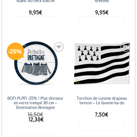
blanc 40 cm x 4.80 m
bretons
9,95
€
9,95
€
Voir le produit
Voir le produit
25%
Ajouter
Ajouter
aux
aux
favoris
favoris
BON PLAN -25% ! Plat diviseur
Torchon de cuisine drapeau
en verre trempé 30 cm –
breton – Le Gwenn ha du
Destination Bretagne
16,50
€
7,50
€
Le
Le
12,38
€
prix
prix
Voir le produit
Voir le produit
initial
actuel
était :
est :