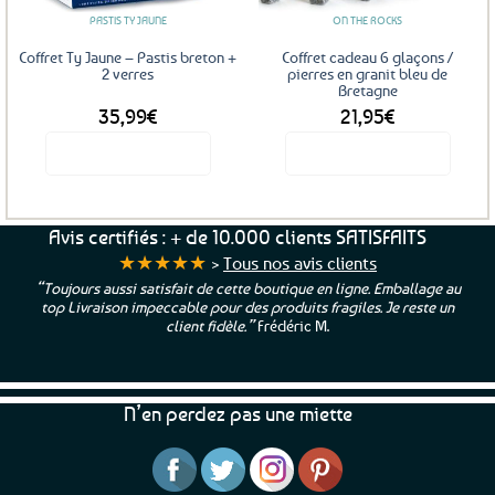
PASTIS TY JAUNE
ON THE ROCKS
Coffret Ty Jaune – Pastis breton +
Coffret cadeau 6 glaçons /
2 verres
pierres en granit bleu de
Bretagne
35,99
€
21,95
€
Voir le produit
Voir le produit
Avis certifiés : + de 10.000 clients SATISFAITS
★★★★★
>
Tous nos avis clients
“Toujours aussi satisfait de cette boutique en ligne. Emballage au
top Livraison impeccable pour des produits fragiles. Je reste un
client fidèle.”
Frédéric M.
N’en perdez pas une miette