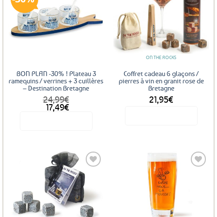
Ajouter
Ajouter
aux
aux
favoris
favoris
ON THE ROCKS
BON PLAN -30% ! Plateau 3
Coffret cadeau 6 glaçons /
ramequins / verrines + 3 cuillères
pierres à vin en granit rose de
– Destination Bretagne
Bretagne
24,99
€
21,95
€
Le
Le
17,49
€
prix
prix
Voir le produit
Voir le produit
initial
actuel
était :
est :
24,99€.
17,49€.
Ajouter
Ajouter
aux
aux
favoris
favoris