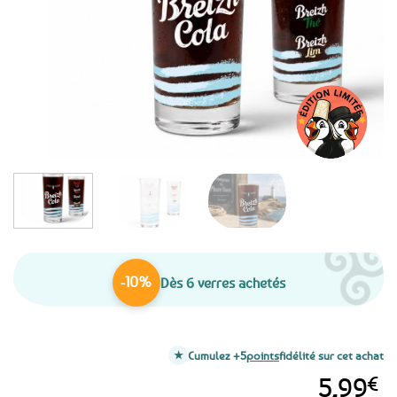
favoris
-10%
Dès 6 verres achetés
Cumulez +5
points
fidélité sur cet achat
5,99
€