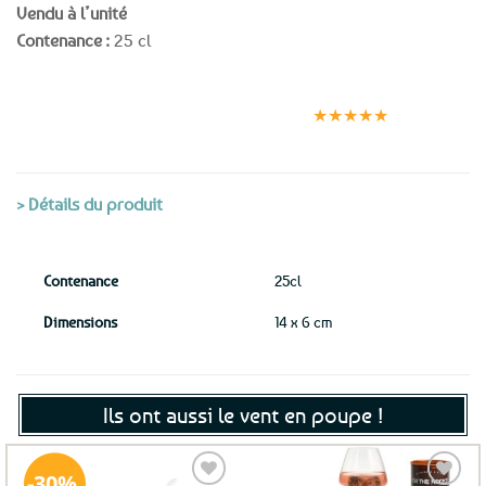
Vendu à l’unité
Contenance :
25 cl
Expédition le
Clients
Paiement
jour même
satisfaits
sécurisé
★★★★★
(voir conditions)
> Détails du produit
Contenance
25cl
Dimensions
14 x 6 cm
Ils ont aussi le vent en poupe !
30%