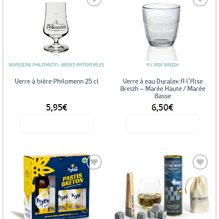
Ajouter
Ajouter
aux
aux
favoris
favoris
BRASSERIE PHILOMENN - BIÈRES ARTISANALES
A L'AISE BREIZH
Verre à bière Philomenn 25 cl
Verre à eau Duralex A l’Aise
Breizh – Marée Haute / Marée
Basse
5,95
€
6,50
€
Voir le produit
Voir le produit
Ajouter
Ajouter
aux
aux
favoris
favoris