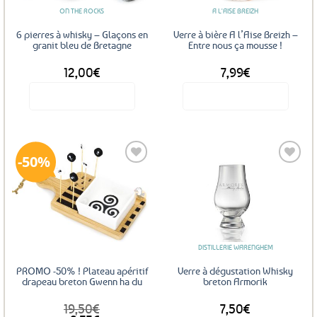
ON THE ROCKS
A L'AISE BREIZH
6 pierres à whisky – Glaçons en
Verre à bière A l’Aise Breizh –
granit bleu de Bretagne
Entre nous ça mousse !
12,00
€
7,99
€
Voir le produit
Voir le produit
50%
Ajouter
Ajouter
aux
aux
favoris
favoris
DISTILLERIE WARENGHEM
PROMO -50% ! Plateau apéritif
Verre à dégustation Whisky
drapeau breton Gwenn ha du
breton Armorik
19,50
€
7,50
€