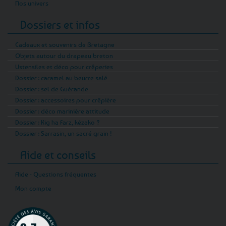
Nos univers
Dossiers et infos
Cadeaux et souvenirs de Bretagne
Objets autour du drapeau breton
Ustensiles et déco pour crêperies
Dossier : caramel au beurre salé
Dossier : sel de Guérande
Dossier : accessoires pour crêpière
Dossier : déco marinière attitude
Dossier : Kig ha Farz, kézako ?
Dossier : Sarrasin, un sacré grain !
Aide et conseils
Aide - Questions fréquentes
Mon compte