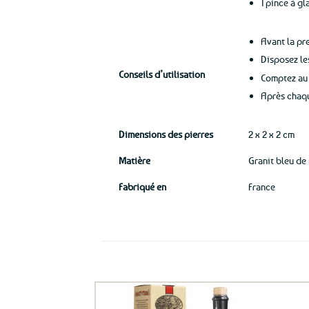
1 pince à g
Avant la pr
Disposez le
Conseils d’utilisation
Comptez au
Après chaqu
Dimensions des pierres
2 x 2 x 2 cm
Matière
Granit bleu de
Fabriqué en
France
Ils ont aussi le vent en poupe !