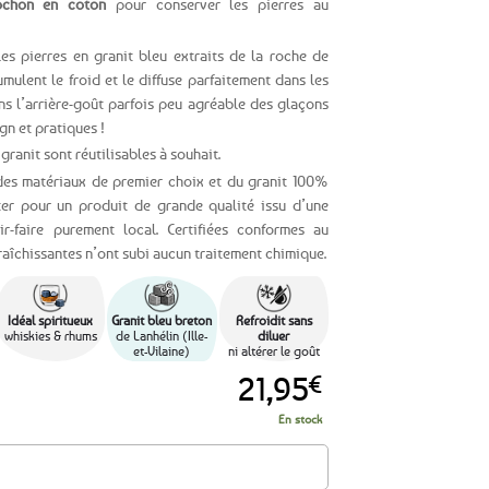
ochon en coton
pour conserver les pierres au
es pierres en granit bleu extraits de la roche de
mulent le froid et le diffuse parfaitement dans les
ns l’arrière-goût parfois peu agréable des glaçons
gn et pratiques !
granit sont réutilisables à souhait.
es matériaux de premier choix et du granit 100%
ter pour un produit de grande qualité issu d’une
ir-faire purement local. Certifiées conformes au
fraîchissantes n’ont subi aucun traitement chimique.
Idéal spiritueux
Granit bleu breton
Refroidit sans
whiskies & rhums
de Lanhélin (Ille-
diluer
et-Vilaine)
ni altérer le goût
21,95
€
En stock
s / pierres en granit bleu de Bretagne