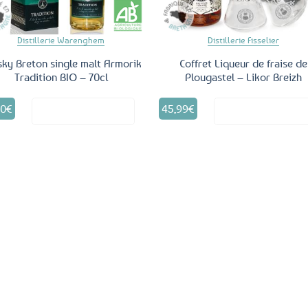
Distillerie Warenghem
Distillerie Fisselier
ky Breton single malt Armorik
Coffret Liqueur de fraise de
Tradition BIO – 70cl
Plougastel – Likor Breizh
50
€
45,99
€
Voir le produit
Voir le produ