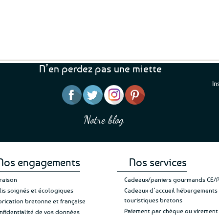
N’en perdez pas une miette
In
“J’ai mis 5 étoiles parce 
“Une boutique que je recommande pour
en mettre 6
leur sérieux, des bons et beaux produits
Notre blog
Je suis plus que satisfait
et une équipe à l’écoute :-)”
Patricia M.
de ma livraison. Ne chan
Nos engagements
Nos services
vraison
Cadeaux/paniers gourmands CE/
lis soignés et écologiques
Cadeaux d’accueil hébergements
touristiques bretons
brication bretonne et française
Paiement par chèque ou virement
nfidentialité de vos données