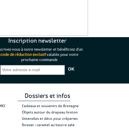
Inscription newsletter
scrivez-vous à notre newsletter et bénéficiez d'un
code de réduction exclusif
valable pour votre
prochaine commande
que je pouvais pas
“C’est agréable et tout aussi rassurant
“
 ;)
de constater qu’il n’y a pas de petite
l’oue
e de mon achat et
commande, mais un client à satisfaire.”
rapid
gez rien”
Jade C.
Guy H.
Vive 
Dossiers et infos
PRO
Cadeaux et souvenirs de Bretagne
Objets autour du drapeau breton
Ustensiles et déco pour crêperies
Dossier : caramel au beurre salé