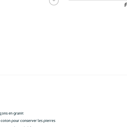
❤
A
Ajouter
aux
favoris
Expédition le
jour même
(voir conditions)
açons en granit
 coton pour conserver les pierres