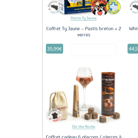
Pastis Ty Jaune
Coffret Ty Jaune – Pastis breton + 2
Whis
verres
35,99
€
44,
Voir le produit
Ajouter
aux
favoris
On the Rocks
Coffret cadeau 6 glaçons / pierres à