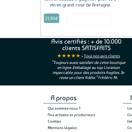
vin en granit rose de Bretagne
21,95
€
Voir le produit
Avis certifiés : + de 10.000
clients SATISFAITS
★★★★★
>
Tous nos avis clients
ur. La Bretagne à
“Toujours aussi satisfait de cette boutique
en ligne. Emballage au top Livraison
 moi qui suis si loin
impeccable pour des produits fragiles. Je
e”
Cathy P.
reste un client fidèle.”
Frédéric M.
A propos
Qui sommes-nous ?
Li
Nos artisans et producteurs
Co
Cookies
Fa
Mentions légales
Co