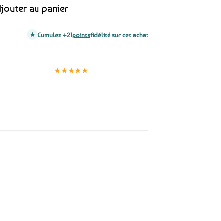
jouter au panier
Cumulez +21
points
fidélité sur cet achat
Clients
Paiement
satisfaits
sécurisé
★★★★★