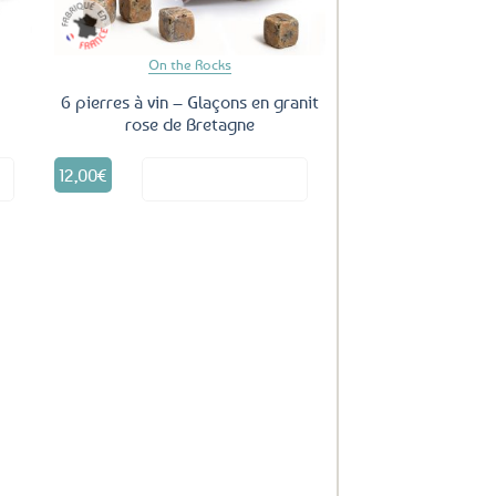
On the Rocks
6 pierres à vin – Glaçons en granit
rose de Bretagne
12,00
€
it
Voir le produit