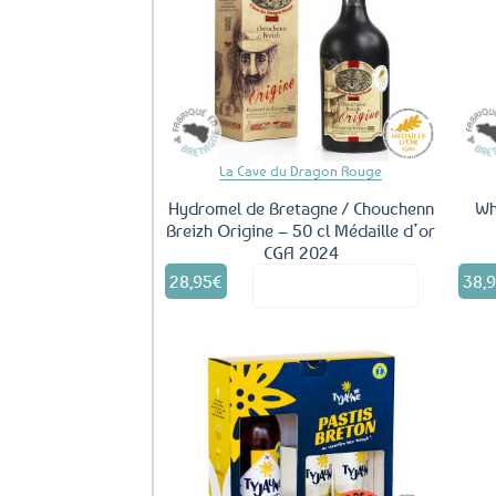
Ajouter
aux
favoris
La Cave du Dragon Rouge
Hydromel de Bretagne / Chouchenn
Wh
Breizh Origine – 50 cl Médaille d’or
CGA 2024
28,95
€
38,
Voir le produit
Ajouter
aux
favoris