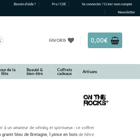
Besoin d’aide ?
Pro / CSE
Se connecter / Créer mon compte
Newsletter
0,00
€
FAVORIS
our de la
Beauté &
Coffrets
Artisans
fête
bien-être
cadeaux
ir à un amateur de whisky et spiritueux : ce coffret
n granit bleu de Bretagne
,
1 pince en bois
de hêtre