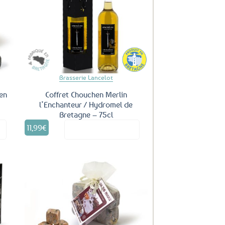
uter
Ajouter
ux
aux
oris
favoris
Brasserie Lancelot
en
Coffret Chouchen Merlin
l’Enchanteur / Hydromel de
Bretagne – 75cl
11,99
€
it
Voir le produit
uter
Ajouter
ux
aux
oris
favoris