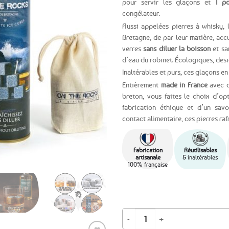
pour servir les glaçons et
1 p
congélateur.
Ajouter
Aussi appelées pierres à whisky, l
aux
favoris
Bretagne, de par leur matière, accu
verres
sans diluer la boisson
et sa
d’eau du robinet. Écologiques, desi
Inaltérables et purs, ces glaçons en 
Entièrement
made in France
avec d
breton, vous faites le choix d’op
fabrication éthique et d’un savo
contact alimentaire, ces pierres ra
Fabrication
Réutilisables
artisanale
& inaltérables
100% française
quantité de Coffret cadeau 6 glaçon