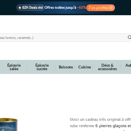
J’en profite 🐚
☀️ BZH Deals été
Offres iodées jusqu’à
–60%
🩷 CADEAU !
1 cadeau offert
dès 39€ d’achats
Voir cond. 🎁
📦 Livraison
En point relais dès
3,95€
seulement
Voir cond. 🚚
Épicerie
Épicerie
Déco &
Aut
Boissons
Cuisine
salée
sucrée
accessoires
s en granit bleu de Bretagne
Voici un cadeau très original à offr
tube renferme
6 pierres glaçons e