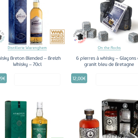
Ajouter
Ajo
aux
a
favoris
fav
Distillerie Warenghem
On the Rocks
isky Breton Blended – Breizh
6 pierres à whisky – Glaçons 
Whisky – 70cl
granit bleu de Bretagne
99
€
12,00
€
Voir le produit
Voir le produ
Ajouter
Ajo
aux
a
favoris
fav