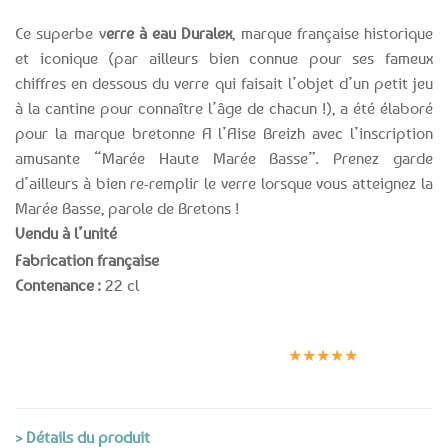
Ce superbe v
erre à eau Duralex
, marque française historique
et iconique (par ailleurs bien connue pour ses fameux
chiffres en dessous du verre qui faisait l’objet d’un petit jeu
à la cantine pour connaître l’âge de chacun !), a été élaboré
pour la marque bretonne A l’Aise Breizh avec l’inscription
amusante “Marée Haute Marée Basse”. Prenez garde
d’ailleurs à bien re-remplir le verre lorsque vous atteignez la
Marée Basse, parole de Bretons !
Vendu à l’unité
Fabrication française
Contenance :
22 cl
Expédition le
Clients
Paiement
jour même
satisfaits
sécurisé
★★★★★
(voir conditions)
> Détails du produit