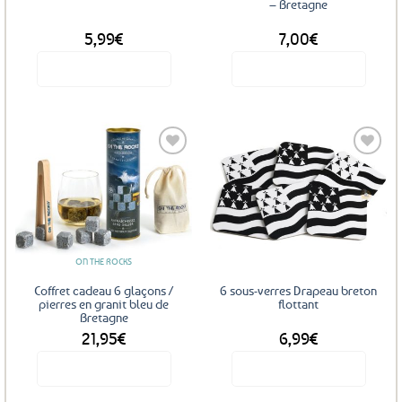
– Bretagne
5,99
€
7,00
€
Voir le produit
Voir le produit
Ajouter
Ajouter
aux
aux
favoris
favoris
ON THE ROCKS
Coffret cadeau 6 glaçons /
6 sous-verres Drapeau breton
pierres en granit bleu de
flottant
Bretagne
21,95
€
6,99
€
Voir le produit
Voir le produit