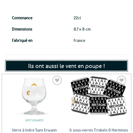
Contenance
22cl
Dimensions
8.7 x 8 cm
Fabriqué en
France
Ils ont aussi le vent en poupe !
Ajouter
Ajouter
aux
aux
favoris
favoris
SANT ERWANN
Verre à bière Sant Erwann
6 sous-verres Triskels & Hermines