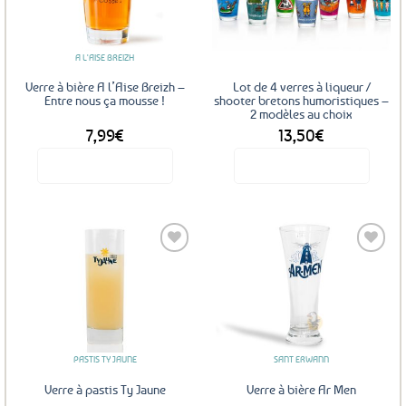
aux
aux
favoris
favoris
A L'AISE BREIZH
Verre à bière A l’Aise Breizh –
Lot de 4 verres à liqueur /
Entre nous ça mousse !
shooter bretons humoristiques –
2 modèles au choix
7,99
€
13,50
€
Voir le produit
Voir le produit
Ce
produit
a
plusieurs
variations.
Les
Ajouter
Ajouter
options
aux
aux
favoris
favoris
peuvent
être
PASTIS TY JAUNE
SANT ERWANN
choisies
sur
Verre à pastis Ty Jaune
Verre à bière Ar Men
la