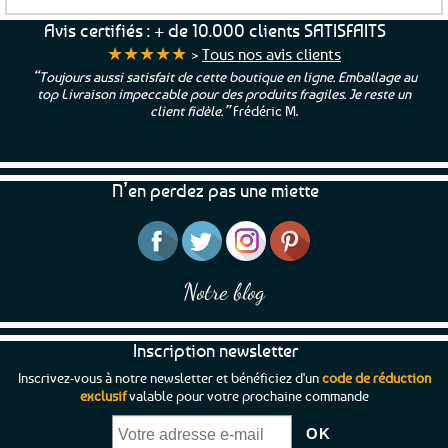
produit
a
Avis certifiés : + de 10.000 clients SATISFAITS
plusieurs
★★★★★
>
Tous nos avis clients
variations.
“Toujours aussi satisfait de cette boutique en ligne. Emballage au
Les
top Livraison impeccable pour des produits fragiles. Je reste un
options
client fidèle.”
Frédéric M.
peuvent
être
choisies
N’en perdez pas une miette
sur
la
page
du
produit
Notre blog
Inscription newsletter
Inscrivez-vous à notre newsletter et bénéficiez d'un
code de réduction
exclusif
valable pour votre prochaine commande