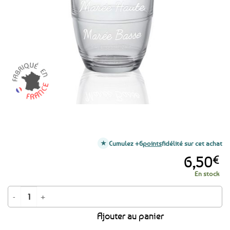
aux
favoris
Cumulez +6
points
fidélité sur cet achat
6,50
€
En stock
quantité de Verre à eau Duralex A l'Aise Breizh - Marée Haute / Marée Bas
Ajouter au panier