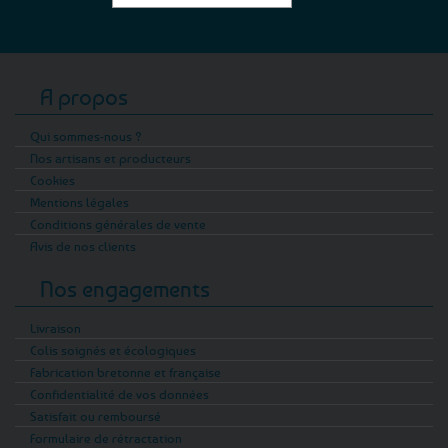
A propos
Qui sommes-nous ?
Nos artisans et producteurs
Cookies
Mentions légales
Conditions générales de vente
Avis de nos clients
Nos engagements
Livraison
Colis soignés et écologiques
Fabrication bretonne et française
Confidentialité de vos données
Satisfait ou remboursé
Formulaire de rétractation