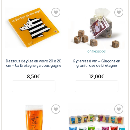
Ajouter
Ajouter
aux
aux
favoris
favoris
ON THE ROCKS
Dessous de plat en verre 20 x 20
6 pierres à vin – Glaçons en
cm – La Bretagne ça vous gagne
granit rose de Bretagne
8,50
€
12,00
€
Voir le produit
Voir le produit
Ajouter
Ajouter