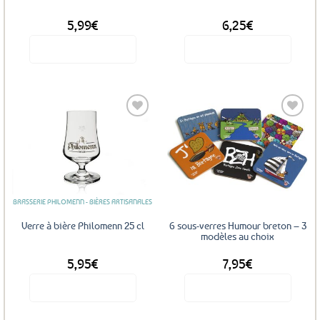
page
5,99
€
6,25
€
du
produit
Voir le produit
Voir le produit
Ajouter
Ajouter
aux
aux
favoris
favoris
BRASSERIE PHILOMENN - BIÈRES ARTISANALES
Verre à bière Philomenn 25 cl
6 sous-verres Humour breton – 3
modèles au choix
5,95
€
7,95
€
Voir le produit
Voir le produit
Ce