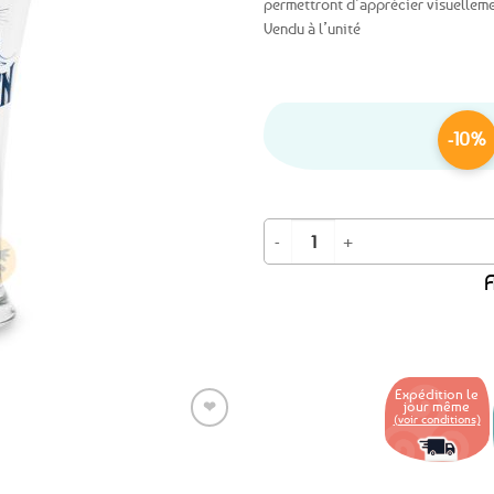
permettront d’apprécier visuelleme
Vendu à l’unité
Ajouter
aux
favoris
-10%
quantité de Verre à bière Ar Men
A
Expédition le
jour même
❤
(voir conditions)
Ajouter