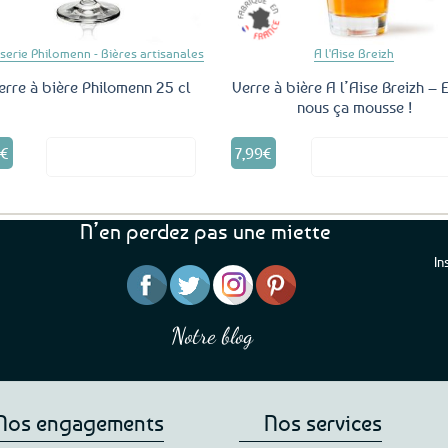
serie Philomenn - Bières artisanales
A l'Aise Breizh
erre à bière Philomenn 25 cl
Verre à bière A l’Aise Breizh – 
nous ça mousse !
5
€
7,99
€
Voir le produit
Voir le produ
N’en perdez pas une miette
In
s parce que je pouvais pas
“C’est agréable et tout aussi rassurant
mettre 6 ;)
de constater qu’il n’y a pas de petite
Notre blog
satisfaite de mon achat et
commande, mais un client à satisfaire.”
 Ne changez rien”
Jade C.
Guy H.
Nos engagements
Nos services