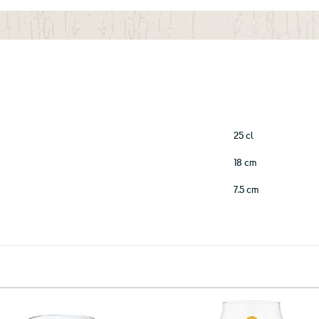
aux
favoris
25 cl
18 cm
7.5 cm