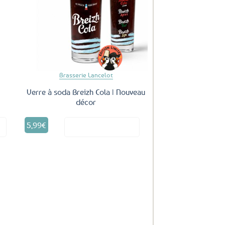
uter
Ajouter
ux
aux
oris
favoris
Brasserie Lancelot
Verre à soda Breizh Cola | Nouveau
décor
5,99
€
it
Voir le produit
uter
ux
oris