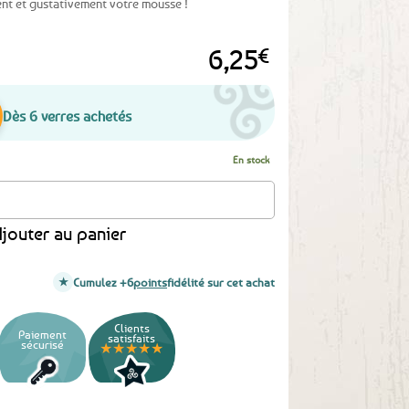
nt et gustativement votre mousse !
6,25
€
Dès 6 verres achetés
En stock
jouter au panier
Cumulez +6
points
fidélité sur cet achat
Clients
Paiement
satisfaits
sécurisé
★★★★★