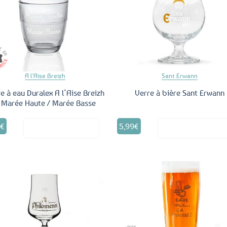
Ajouter
Ajo
aux
a
favoris
fav
A l'Aise Breizh
Sant Erwann
e à eau Duralex A l’Aise Breizh
Verre à bière Sant Erwann
 Marée Haute / Marée Basse
0
€
5,99
€
Voir le produit
Voir le produ
Ajouter
Ajo
aux
a
favoris
fav