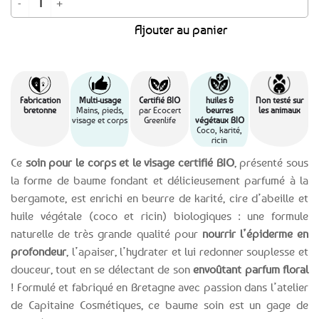
Ajouter au panier
Fabrication
Multi-usage
Certifié BIO
huiles &
Non testé sur
bretonne
Mains, pieds,
par Ecocert
beurres
les animaux
visage et corps
Greenlife
végétaux BIO
Coco, karité,
ricin
Ce
soin pour le corps et le visage certifié BIO
, présenté sous
la forme de baume fondant et délicieusement parfumé à la
bergamote, est enrichi en beurre de karité, cire d’abeille et
huile végétale (coco et ricin) biologiques : une formule
naturelle de très grande qualité pour
nourrir l’épiderme en
profondeur
, l’apaiser, l’hydrater et lui redonner souplesse et
douceur, tout en se délectant de son
envoûtant parfum floral
! Formulé et fabriqué en Bretagne avec passion dans l’atelier
de Capitaine Cosmétiques, ce baume soin est un gage de