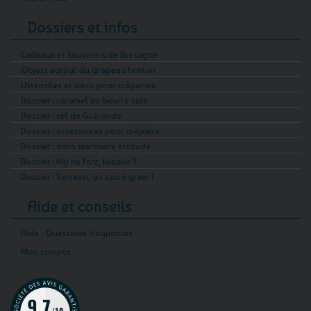
Dossiers et infos
Cadeaux et souvenirs de Bretagne
Objets autour du drapeau breton
Ustensiles et déco pour crêperies
Dossier : caramel au beurre salé
Dossier : sel de Guérande
Dossier : accessoires pour crêpière
Dossier : déco marinière attitude
Dossier : Kig ha Farz, kézako ?
Dossier : Sarrasin, un sacré grain !
Aide et conseils
Aide - Questions fréquentes
Mon compte