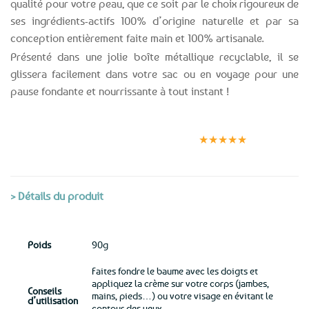
qualité pour votre peau, que ce soit par le choix rigoureux de
ses ingrédients-actifs 100% d’origine naturelle et par sa
conception entièrement faite main et 100% artisanale.
Présenté dans une jolie boîte métallique recyclable, il se
glissera facilement dans votre sac ou en voyage pour une
pause fondante et nourrissante à tout instant !
Expédition le
Clients
Paiement
jour même
satisfaits
sécurisé
★★★★★
(voir conditions)
> Détails du produit
Poids
90g
Faites fondre le baume avec les doigts et
appliquez la crème sur votre corps (jambes,
Conseils
mains, pieds…) ou votre visage en évitant le
d’utilisation
contour des yeux.