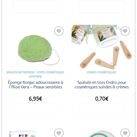
Voir le produit
Voir le produit
Ce
produit
a
plusieurs
variations.
Les
Ajouter
Ajouter
options
aux
aux
favoris
favoris
peuvent
être
SAVONS ARTISANAUX - SOINS COSMÉTIQUES
ENDRO COSMÉTIQUES
choisies
CAPITAINE
sur
Éponge Konjac adoucissante à
Spatule en bois Endro pour
la
l’Aloe Vera – Peaux sensibles
cosmétiques solides & crèmes
page
6,95
€
0,70
€
du
produit
Voir le produit
Voir le produit