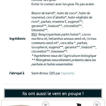
Eviter le contact avec les yeux. Ne pas avaler.
Beurre de karité*, huile de coco*, huile de
tournesol, cire d’abeille*, huile végétale de
ricin*, parfum, vitamine E, eugenol**,
geraniol**, linalool**, citronellol**,
limonene**.
INCI
: Butyrospermum parkii butter*, cocos
Ingrédients
nucifera oil, helianthus annuus seed oil, ricinus
communis seed oil*, cera alba *, parfum,
tocopherol, eugenol**, geraniol**, linalool**,
citronellol**, limonene**.
* Ingrédients issus de l’agriculture biologique
** Allergènes naturellement présents dans les
parfums et huiles essentielles
Fabriqué à
Saint-Brieuc (22) par
Capitaine
Ils ont aussi le vent en poupe !