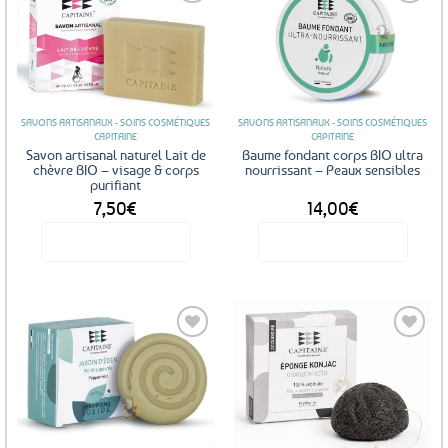
Ajouter
Ajouter
aux
aux
favoris
favoris
SAVONS ARTISANAUX - SOINS COSMÉTIQUES
SAVONS ARTISANAUX - SOINS COSMÉTIQUES
CAPITAINE
CAPITAINE
Savon artisanal naturel Lait de
Baume fondant corps BIO ultra
chèvre BIO – visage & corps
nourrissant – Peaux sensibles
purifiant
7,50
€
14,00
€
Voir le produit
Voir le produit
Ajouter
Ajouter
aux
aux
favoris
favoris