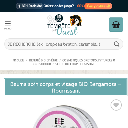
Passer
J’en profite 🐚
☀️ BZH Deals été
Offres iodées jusqu’à
–60%
au
contenu
🩷 CADEAU !
1 cadeau offert
dès 39€ d’achats
Voir cond. 🎁
MENU
📦 Livraison
En point relais dès
3,95€
seulement
Voir cond. 🚚
Recherche
pour :
ACCUEIL
/
BEAUTÉ & BIEN-ÊTRE
/
COSMÉTIQUES BRETONS, NATURELS &
ARTISANAUX
/
SOINS DU CORPS ET VISAGE
Baume soin corps et visage BIO Bergamote –
Nourrissant
Ajouter