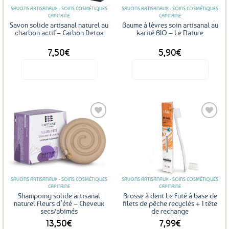
SAVONS ARTISANAUX - SOINS COSMÉTIQUES
SAVONS ARTISANAUX - SOINS COSMÉTIQUES
CAPITAINE
CAPITAINE
Savon solide artisanal naturel au
Baume à lèvres soin artisanal au
charbon actif – Carbon Detox
karité BIO – Le Nature
7,50
€
5,90
€
Voir le produit
Voir le produit
Ajouter
Ajouter
aux
aux
favoris
favoris
SAVONS ARTISANAUX - SOINS COSMÉTIQUES
SAVONS ARTISANAUX - SOINS COSMÉTIQUES
CAPITAINE
CAPITAINE
Shampoing solide artisanal
Brosse à dent Le Futé à base de
naturel Fleurs d’été – Cheveux
filets de pêche recyclés + 1 tête
secs/abimés
de rechange
13,50
€
7,99
€