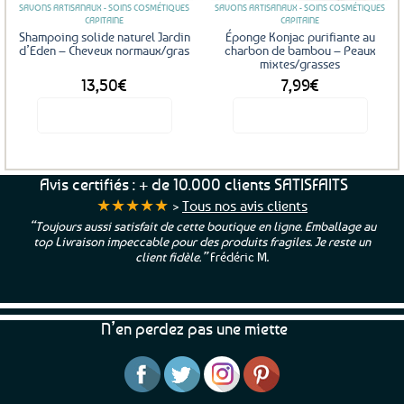
SAVONS ARTISANAUX - SOINS COSMÉTIQUES
SAVONS ARTISANAUX - SOINS COSMÉTIQUES
CAPITAINE
CAPITAINE
Shampoing solide naturel Jardin
Éponge Konjac purifiante au
d’Eden – Cheveux normaux/gras
charbon de bambou – Peaux
mixtes/grasses
13,50
€
7,99
€
Voir le produit
Voir le produit
Avis certifiés : + de 10.000 clients SATISFAITS
★★★★★
>
Tous nos avis clients
“Toujours aussi satisfait de cette boutique en ligne. Emballage au
top Livraison impeccable pour des produits fragiles. Je reste un
client fidèle.”
Frédéric M.
N’en perdez pas une miette