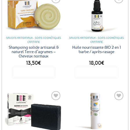
Ajouter
Ajouter
aux
aux
favoris
favoris
SAVONS ARTISANAUX - SOINS COSMÉTIQUES
SAVONS ARTISANAUX - SOINS COSMÉTIQUES
CAPITAINE
CAPITAINE
Shampoing solide artisanal &
Huile nourrissante BIO 2 en 1
naturel Terre d’agrumes –
barbe / après-rasage
Cheveux normaux
13,50
€
18,00
€
Voir le produit
Voir le produit
Ajouter
Ajouter
aux
aux
favoris
favoris