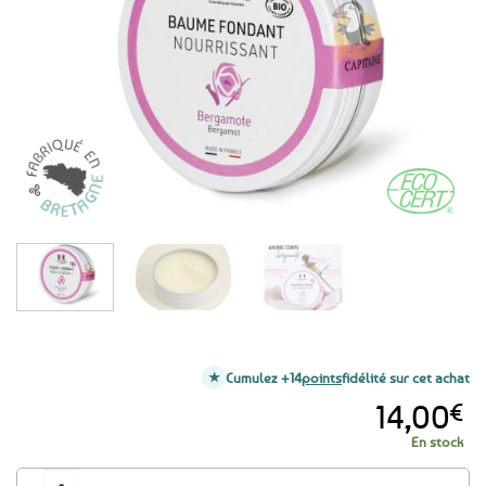
aux
favoris
Cumulez +14
points
fidélité sur cet achat
14,00
€
En stock
quantité de Baume soin corps et visage BIO Bergamote - Nourrissant