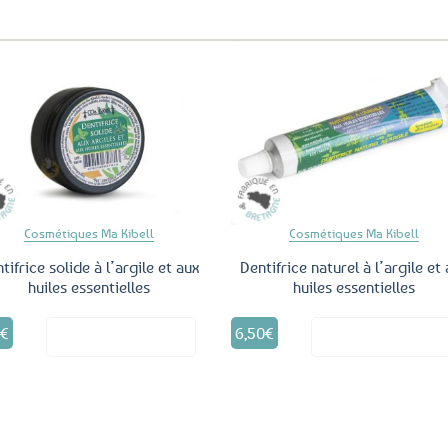
Ajouter
Ajo
aux
a
favoris
fav
Cosmétiques Ma Kibell
Cosmétiques Ma Kibell
tifrice solide à l’argile et aux
Dentifrice naturel à l’argile et
huiles essentielles
huiles essentielles
0
€
6,50
€
Voir le produit
Voir le produ