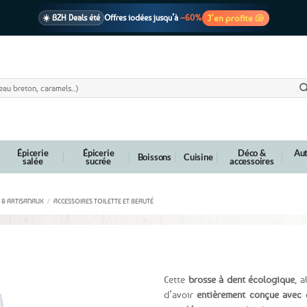
J’en profite 🐚
☀️ BZH Deals été
Offres iodées jusqu’à
–60%
🩷 CADEAU !
1 cadeau offert
dès 39€ d’achats
Voir cond. 🎁
📦 Livraison
En point relais dès
3,95€
seulement
Voir cond. 🚚
Épicerie
Épicerie
Déco &
Aut
Boissons
Cuisine
salée
sucrée
accessoires
 & ARTISANAUX
/
ACCESSOIRES TOILETTE ET BEAUTÉ
ilets de pêche recyclés + 1 tête de rechange
Cette
brosse à dent écologique
, 
d’avoir
entièrement conçue avec d