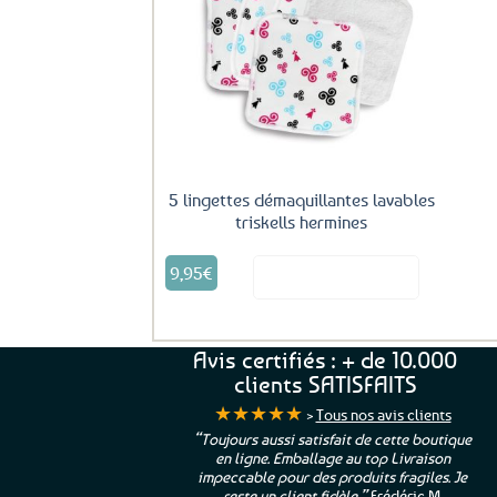
Ajouter
aux
favoris
5 lingettes démaquillantes lavables
triskells hermines
9,95
€
Voir le produit
Avis certifiés : + de 10.000
clients SATISFAITS
★★★★★
>
Tous nos avis clients
ur. La Bretagne à
“Toujours aussi satisfait de cette boutique
en ligne. Emballage au top Livraison
 moi qui suis si loin
impeccable pour des produits fragiles. Je
e”
Cathy P.
reste un client fidèle.”
Frédéric M.