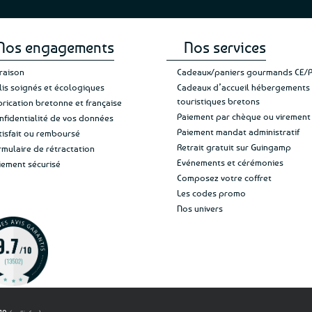
Nos engagements
Nos services
vraison
Cadeaux/paniers gourmands CE/
lis soignés et écologiques
Cadeaux d’accueil hébergements
touristiques bretons
brication bretonne et française
Paiement par chèque ou virement
nfidentialité de vos données
Paiement mandat administratif
tisfait ou remboursé
Retrait gratuit sur Guingamp
rmulaire de rétractation
Evénements et cérémonies
iement sécurisé
Composez votre coffret
Les codes promo
Nos univers