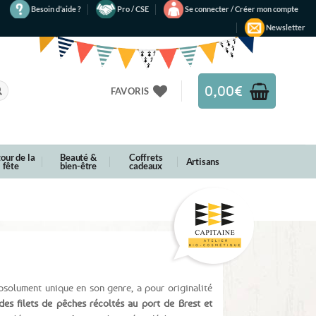
Besoin d’aide ?
Pro / CSE
Se connecter / Créer mon compte
Newsletter
0,00
€
FAVORIS
our de la
Beauté &
Coffrets
Artisans
fête
bien-être
cadeaux
absolument unique en son genre, a pour originalité
es filets de pêches récoltés au port de Brest et