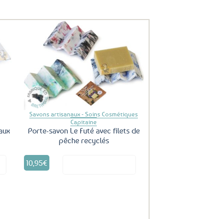
uter
Ajouter
ux
aux
oris
favoris
Savons artisanaux - Soins Cosmétiques
Capitaine
 aux
Porte-savon Le Futé avec filets de
pêche recyclés
10,95
€
it
Voir le produit