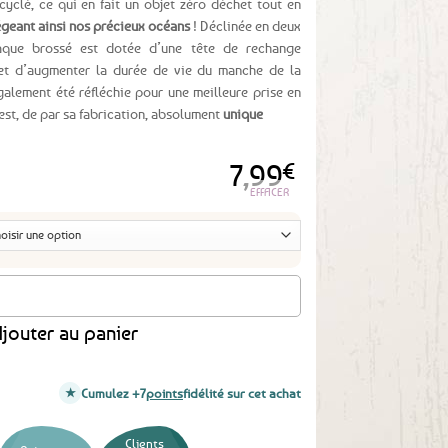
cyclé, ce qui en fait un objet zéro déchet tout en
geant ainsi nos précieux océans
! Déclinée en deux
aque brossé est dotée d’une tête de rechange
et d’augmenter la durée de vie du manche de la
alement été réfléchie pour une meilleure prise en
est, de par sa fabrication, absolument
unique
7,99
€
EFFACER
 base de filets de pêche recyclés + 1 tête de rechange
jouter au panier
Cumulez +7
points
fidélité sur cet achat
Clients