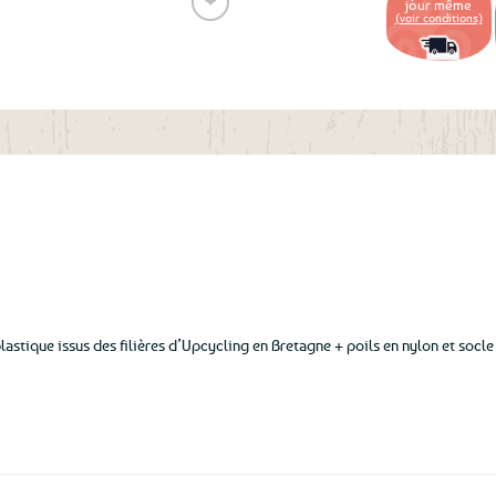
❤
jour même
(voir conditions)
Ajouter
aux
favoris
lastique issus des filières d’Upcycling en Bretagne + poils en nylon et socle 