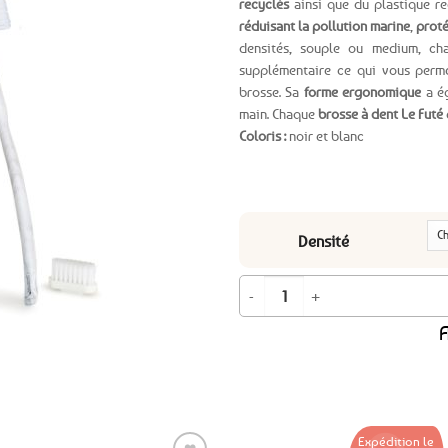
recyclés
ainsi que du plastique re
réduisant la pollution marine
,
proté
Ajouter
densités, souple ou medium, ch
aux
supplémentaire ce qui vous perm
favoris
brosse. Sa
forme ergonomique
a ég
main. Chaque
brosse à dent Le Futé
Coloris :
noir et blanc
Densité
quantité de Brosse à dent Le Futé à
A
Expédition le