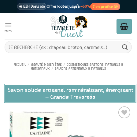
Passer
J’en profite 🐚
☀️ BZH Deals été
Offres iodées jusqu’à
–60%
au
contenu
🩷 CADEAU !
1 cadeau offert
dès 39€ d’achats
Voir cond. 🎁
MENU
📦 Livraison
En point relais dès
3,95€
seulement
Voir cond. 🚚
Recherche
pour :
ACCUEIL
/
BEAUTÉ & BIEN-ÊTRE
/
COSMÉTIQUES BRETONS, NATURELS &
ARTISANAUX
/
SAVONS ARTISANAUX & NATURELS
Savon solide artisanal reminéralisant, énergisant
– Grande Traversée
Ajouter