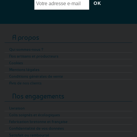
A propos
Qui sommes-nous ?
Nos artisans et producteurs
Cookies
Mentions légales
Conditions générales de vente
Avis de nos clients
Nos engagements
Livraison
Colis soignés et écologiques
Fabrication bretonne et française
Confidentialité de vos données
Satisfait ou remboursé