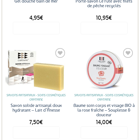
Gel douche bain de mer
Porte-savon Le Futé avec filets
de pêche recyclés
4,95
€
10,95
€
Voir le produit
Voir le produit
Ajouter
Ajouter
aux
aux
favoris
favoris
SAVONS ARTISANAUX - SOINS COSMÉTIQUES
SAVONS ARTISANAUX - SOINS COSMÉTIQUES
CAPITAINE
CAPITAINE
Savon solide artisanal doux
Baume soin corps et visage BIO à
hydratant – Lait d’Ânesse
la rose fraîche – Souplesse &
douceur
7,50
€
14,00
€
Voir le produit
Voir le produit