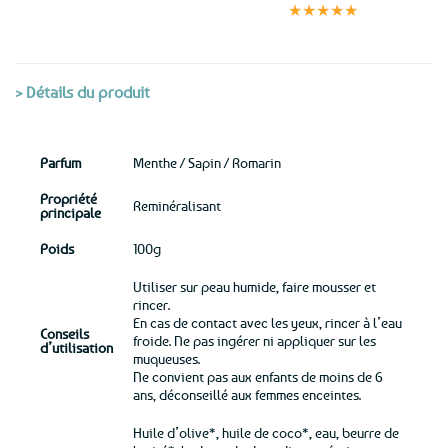
sécurisé
★★★★★
(voir conditions)
> Détails du produit
Parfum
Menthe / Sapin / Romarin
Propriété
Reminéralisant
principale
Poids
100g
Utiliser sur peau humide, faire mousser et
rincer.
En cas de contact avec les yeux, rincer à l’eau
Conseils
froide. Ne pas ingérer ni appliquer sur les
d’utilisation
muqueuses.
Ne convient pas aux enfants de moins de 6
ans, déconseillé aux femmes enceintes.
Huile d’olive*, huile de coco*, eau, beurre de