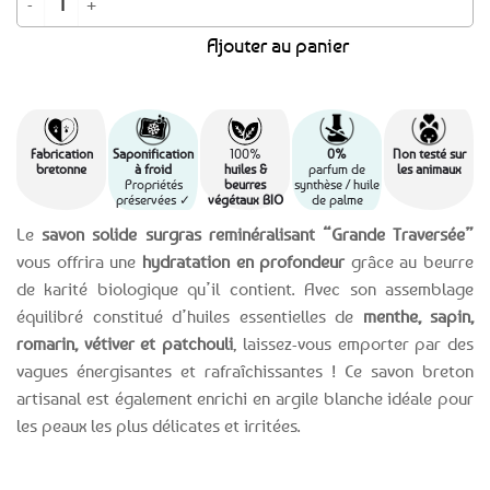
Ajouter au panier
Fabrication
Saponification
100%
0%
Non testé sur
bretonne
à froid
huiles &
parfum de
les animaux
Propriétés
beurres
synthèse / huile
préservées ‭✓
végétaux BIO
de palme
Le
savon solide surgras reminéralisant “Grande Traversée”
vous offrira une
hydratation en profondeur
grâce au beurre
de karité biologique qu’il contient. Avec son assemblage
équilibré constitué d’huiles essentielles de
menthe, sapin,
romarin, vétiver et patchouli
, laissez-vous emporter par des
vagues énergisantes et rafraîchissantes ! Ce savon breton
artisanal est également enrichi en argile blanche idéale pour
les peaux les plus délicates et irritées.
Expédition le
Clients
Paiement
jour même
satisfaits