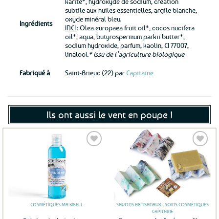
karité*, hydroxyde de sodium, création
subtile aux huiles essentielles, argile blanche,
oxyde minéral bleu.
Ingrédients
INCI
: Olea europaea fruit oil*, cocos nucifera
oil*, aqua, butyrospermum parkii butter*,
sodium hydroxide, parfum, kaolin, CI 77007,
linalool.
* Issu de l’agriculture biologique
Fabriqué à
Saint-Brieuc (22) par
Capitaine
Ils ont aussi le vent en poupe !
Ajouter
Ajouter
aux
aux
favoris
favoris
COSMÉTIQUES MA KIBELL
SAVONS ARTISANAUX - SOINS COSMÉTIQUES
CAPITAINE