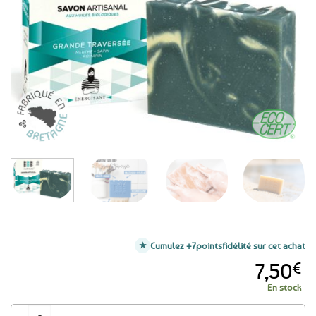
aux
favoris
Cumulez +7
points
fidélité sur cet achat
7,50
€
En stock
quantité de Savon solide artisanal reminéralisant, énergisant - Grande Tr