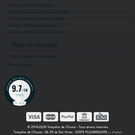
Dossier : sel de Guérande
Dossier : accessoires pour crêpière
Dossier : déco marinière attitude
Dossier : Kig ha Farz, kézako ?
Dossier : Sarrasin, un sacré grain !
Aide et conseils
Aide - Questions fréquentes
Mon compte
© 2014-2026 Tempête de l'Ouest - Tous droits réservés
Tempête de l'Ouest - 6E ZA de Bel Orme - 22970 PLOUMAGOAR
(+ d'infos)