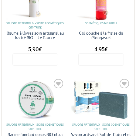
Ajouter
Ajouter
aux
aux
favoris
favoris
SAVONS ARTISANAUX - SOINS COSMÉTIQUES
COSMÉTIQUES MA KIBELL
CAPITAINE
Baume à lèvres soin artisanal au
Gel douche à la fraise de
karité BIO – Le Nature
Plougastel
5,90
€
4,95
€
Voir le produit
Voir le produit
Ajouter
Ajouter
aux
aux
favoris
favoris
SAVONS ARTISANAUX - SOINS COSMÉTIQUES
SAVONS ARTISANAUX - SOINS COSMÉTIQUES
CAPITAINE
CAPITAINE
Baume fondant corps BIO ultra
Savon artisanal Solide, Naturel et