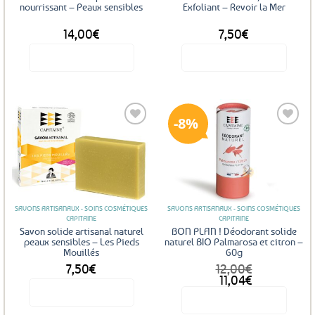
nourrissant – Peaux sensibles
Exfoliant – Revoir la Mer
14,00
€
7,50
€
Voir le produit
Voir le produit
8%
Ajouter
Ajouter
aux
aux
favoris
favoris
SAVONS ARTISANAUX - SOINS COSMÉTIQUES
SAVONS ARTISANAUX - SOINS COSMÉTIQUES
CAPITAINE
CAPITAINE
Savon solide artisanal naturel
BON PLAN ! Déodorant solide
peaux sensibles – Les Pieds
naturel BIO Palmarosa et citron –
Mouillés
60g
7,50
€
12,00
€
Le
Le
11,04
€
prix
prix
Voir le produit
Voir le produit
initial
actuel
était :
est :