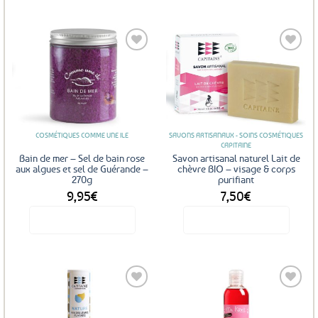
Ajouter
Ajouter
aux
aux
favoris
favoris
COSMÉTIQUES COMME UNE ILE
SAVONS ARTISANAUX - SOINS COSMÉTIQUES
CAPITAINE
Bain de mer – Sel de bain rose
Savon artisanal naturel Lait de
aux algues et sel de Guérande –
chèvre BIO – visage & corps
270g
purifiant
9,95
€
7,50
€
Voir le produit
Voir le produit