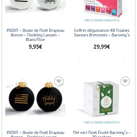
aux
favoris
THÉS & TISANES BARONNY'S
INEDIT – Boule de Noël Drapeau
Coffret dégustation 48 Tisanes
Breton – Nedeleg Laouen –
Saveurs Bretonnes – Baronny’s
Blanc/Noir
9,95
€
29,99
€
Voir le produit
Voir le produit
Ajouter
aux
favoris
THÉS & TISANES BARONNY'S
INEDIT – Boule de Noël Drapeau
Thé vert Noël Étoilé Baronny’s –
Breton – Nedeleg Laouen –
20 sachets