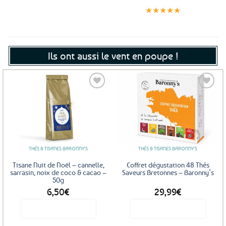
Paiement
jour même
satisfaits
sécurisé
★★★★★
(voir conditions)
Ils ont aussi le vent en poupe !
Ajouter
Ajouter
aux
aux
favoris
favoris
THÉS & TISANES BARONNY'S
THÉS & TISANES BARONNY'S
Tisane Nuit de Noël – cannelle,
Coffret dégustation 48 Thés
sarrasin, noix de coco & cacao –
Saveurs Bretonnes – Baronny’s
50g
6,50
€
29,99
€
Voir le produit
Voir le produit