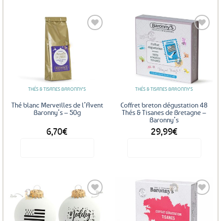
Ajouter
Ajouter
aux
aux
favoris
favoris
THÉS & TISANES BARONNY'S
THÉS & TISANES BARONNY'S
Thé blanc Merveilles de l’Avent
Coffret breton dégustation 48
Baronny’s – 50g
Thés & Tisanes de Bretagne –
Baronny’s
6,70
€
29,99
€
Voir le produit
Voir le produit
Ajouter