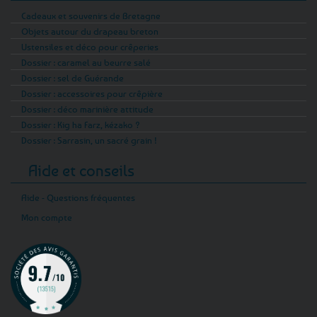
Cadeaux et souvenirs de Bretagne
Objets autour du drapeau breton
Ustensiles et déco pour crêperies
Dossier : caramel au beurre salé
Dossier : sel de Guérande
Dossier : accessoires pour crêpière
Dossier : déco marinière attitude
Dossier : Kig ha Farz, kézako ?
Dossier : Sarrasin, un sacré grain !
Aide et conseils
Aide - Questions fréquentes
Mon compte