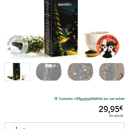
aux
favoris
Cumulez +29
points
fidélité sur cet achat
29,95
€
En stock
quantité de Calendrier de l'Avent thés et tisanes Baronny's – 24 sachets